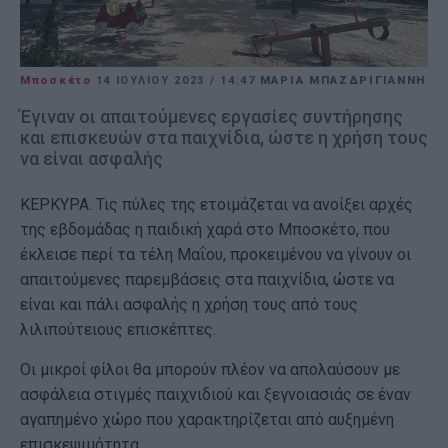
Μποσκέτο
14 ΙΟΥΛΊΟΥ 2023
/
14:47
ΜΑΡΙΑ ΜΠΑΖΔΡΙΓΙΑΝΝΗ
Έγιναν οι απαιτούμενες εργασίες συντήρησης
και επισκευών στα παιχνίδια, ώστε η χρήση τους
να είναι ασφαλής
ΚΕΡΚΥΡΑ. Τις πύλες της ετοιμάζεται να ανοίξει αρχές
της εβδομάδας η παιδική χαρά στο Μποσκέτο, που
έκλεισε περί τα τέλη Μαΐου, προκειμένου να γίνουν οι
απαιτούμενες παρεμβάσεις στα παιχνίδια, ώστε να
είναι και πάλι ασφαλής η χρήση τους από τους
λιλιπούτειους επισκέπτες.
Οι μικροί φίλοι θα μπορούν πλέον να απολαύσουν με
ασφάλεια στιγμές παιχνιδιού και ξεγνοιασιάς σε έναν
αγαπημένο χώρο που χαρακτηρίζεται από αυξημένη
επισκεψιμότητα.