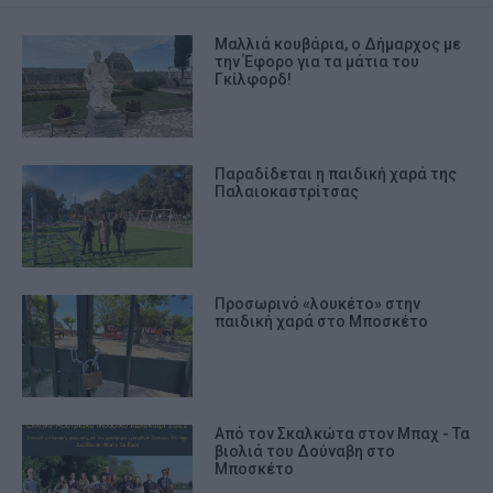
Μαλλιά κουβάρια, ο Δήμαρχος με
την Έφορο για τα μάτια του
Γκίλφορδ!
Παραδίδεται η παιδική χαρά της
Παλαιοκαστρίτσας
Προσωρινό «λουκέτο» στην
παιδική χαρά στο Μποσκέτο
Από τον Σκαλκώτα στον Μπαχ - Τα
βιολιά του Δούναβη στο
Μποσκέτο