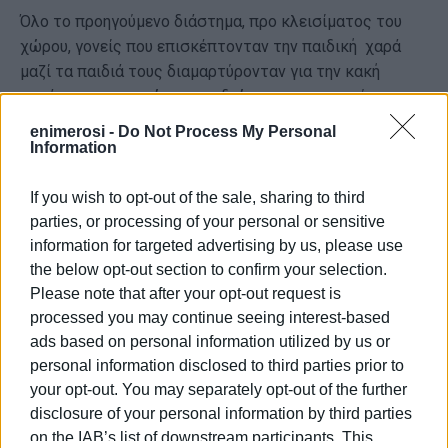
Όλο το προηγούμενο διάστημα, προ κλεισίματος του
χώρου, γονείς που επισκέπτονταν την παιδική χαρά
μαζί τα παιδιά τους διαμαρτύρονταν για την κακή
κατάσταση αρκετών παιχνιδιών που εγκυμονούσαν
κινδύνους για την ασφάλεια των λιλιπούτειων. Εντέλει
enimerosi -
Do Not Process My Personal
τα παράπονα έφτασαν μέχρι την Αντιδημαρχία
Information
Καθημερινότητας που έχει την ευθύνη συντήρησης για
τις αδειοδοτημένες παιδικές χαρές του δήμου Κ.
If you wish to opt-out of the sale, sharing to third
Κέρκυρας και μετά από αυτοψία στο χώρο, κρίθηκε
parties, or processing of your personal or sensitive
απαραίτητο το προσωρινό κλείσιμο της παιδικής
information for targeted advertising by us, please use
the below opt-out section to confirm your selection.
χαράς στο Μποσκέτο, προκειμένου να επισκευαστούν
Please note that after your opt-out request is
και να συντηρηθούν τα παιχνίδια.
processed you may continue seeing interest-based
Επιτήρηση
ads based on personal information utilized by us or
personal information disclosed to third parties prior to
Στις προθέσεις της δημοτικής αρχής, σύμφωνα με τον
your opt-out. You may separately opt-out of the further
κ. Γιώτη, είναι η επιτήρηση του χώρου σε ολοήμερη
disclosure of your personal information by third parties
βάση, κάτι το οποίο σήμερα δεν συμβαίνει. Ενώ δηλαδή
on the IAB’s list of downstream participants. This