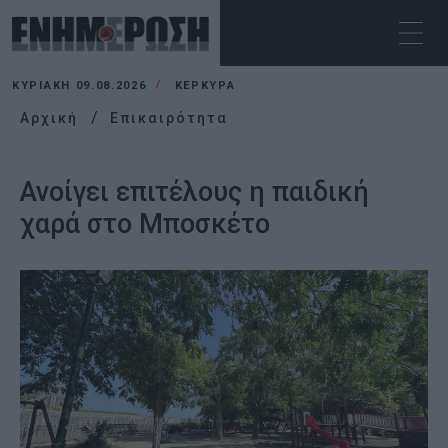
ΚΥΡΙΑΚΉ 09.08.2026
ΚΕΡΚΥΡΑ
Αρχική
Επικαιρότητα
Ανοίγει επιτέλους η παιδική
χαρά στο Μποσκέτο