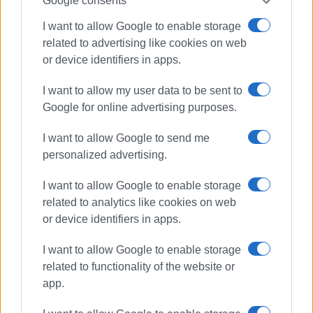
Google consents
Η Μαρία Μπαζδριγιάννη γεννήθηκε και μεγάλωσε
I want to allow Google to enable storage
στη Θεσσαλονίκη. Είναι απόφοιτος του Τμήματος
related to advertising like cookies on web
Δημοσιογραφίας και ΜΜΕ του Αριστοτελείου
or device identifiers in apps.
Πανεπιστημίου Θεσσαλονίκης. Εργάστηκε ως
δημοσιογράφος αρχικά σε περιοδικά της
I want to allow my user data to be sent to
συμπρωτεύουσας και εν συνεχεία στην
Google for online advertising purposes.
εφημερίδα «Αγγελιοφόρος» υπηρετώντας το
ελεύθερο ρεπορτάζ, ενώ είχε τον συντονισμό
I want to allow Google to send me
ύλης σε έκτακτες ένθετες εκδόσεις για την
personalized advertising.
εκπαίδευση. Τα έτη 2016 – 2017 υπήρξε
διδάσκουσα στο Τμήμα Δημοσιογραφίας
I want to allow Google to enable storage
Συντακτών & Ρεπόρτερ του Δημόσιου ΙΕΚ
related to analytics like cookies on web
Κέρκυρας. Εν συνεχεία απασχολήθηκε ως
or device identifiers in apps.
δημοσιογράφος στο Γραφείο Τύπου της
Περιφέρειας Ιονίων Νήσων, ενώ από τον Μάιο
I want to allow Google to enable storage
του 2021 εργάζεται στην «Καθημερινή
related to functionality of the website or
Ενημέρωση». Είναι μέλος της ΕΣΗΕΜ-Θ από το
app.
2007. Μιλάει αγγλικά και γερμανικά, ενώ είναι