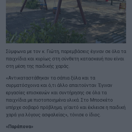
Σύμφωνα με τον κ. Γιώτη, παρεμβάσεις έγιναν σε όλα τα
παιχνίδια και κυρίως στη σύνθετη κατασκευή που είναι
στη μέση της παιδικής χαράς.
«Αντικαταστάθηκαν τα σάπια ξύλα και τα
συρματόσχοινα και ό,τι άλλο απαιτούνταν. Έγιναν
εργασίες επισκευών και συντήρησης σε όλα τα
παιχνίδια με πιστοποιημένα υλικά. Στο Μποσκέτο
υπήρχε σοβαρό πρόβλημα, γι’αυτό και έκλεισε η παιδική
χαρά για λόγους ασφαλείας», τόνισε ο ίδιος.
«Παράπονα»