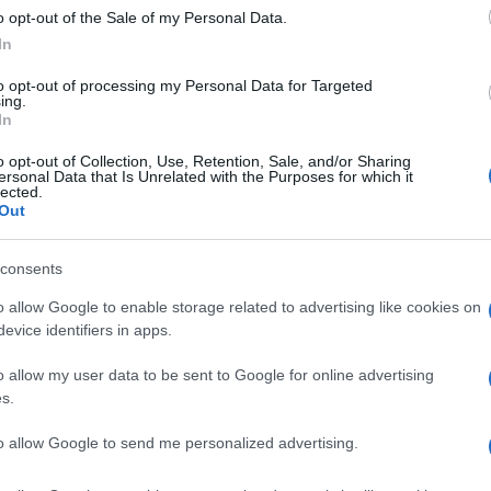
χρι την Αντιδημαρχία Καθημερινότητας που έχει
o opt-out of the Sale of my Personal Data.
ς παιδικές χαρές του δήμου Κ. Κέρκυρας και μετά
In
το προσωρινό κλείσιμο της παιδικής χαράς στο
to opt-out of processing my Personal Data for Targeted
 να συντηρηθούν τα παιχνίδια.
ing.
In
η Γιώτη
θα καταβληθούν προσπάθειες, ώστε ο
o opt-out of Collection, Use, Retention, Sale, and/or Sharing
ένου και της αυξημένης επισκεψιμότητάς του.
ersonal Data that Is Unrelated with the Purposes for which it
lected.
Out
ίνδυνα και γι’ αυτό τις επόμενες ημέρες θα
ης με πιστοποιημένα υλικά, ώστε να δοθεί ο χώρος
consents
όβλημα εντοπίζεται στην πιο μεγάλη, σύνθετη
o allow Google to enable storage related to advertising like cookies on
evice identifiers in apps.
ωθεί δολιοφθορές που δεν δικαιολογούνται και γι’
o allow my user data to be sent to Google for online advertising
ς στο χώρο για τις απογευματινές ώρες.
s.
ρείται, καθώς στο Μποσκέτο βρίσκονται υπάλληλοι
στόσο από νωρίς το απόγευμα μέχρι το κλείσιμό
to allow Google to send me personalized advertising.