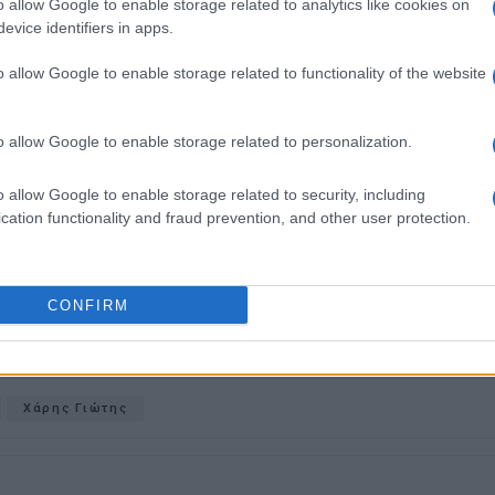
o allow Google to enable storage related to analytics like cookies on
evice identifiers in apps.
o allow Google to enable storage related to functionality of the website
ασίες θα γίνουν και σε τέσσερις ακόμη παιδικές
πενίτσες και στον Ύψο) όπου διαπιστώθηκαν και
o allow Google to enable storage related to personalization.
o allow Google to enable storage related to security, including
cation functionality and fraud prevention, and other user protection.
 στο
Facebook
CONFIRM
Χάρης Γιώτης