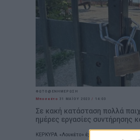
ΦΩΤΟ@ΕΝΗΜΕΡΩΣΗ
Μποσκέτο
31 ΜΑΪ́ΟΥ 2023
/
14:03
Σε κακή κατάσταση πολλά παιχν
ημέρες εργασίες συντήρησης κ
ΚΕΡΚΥΡΑ. «Λουκέτο» έχει μπει εδώ και λίγες