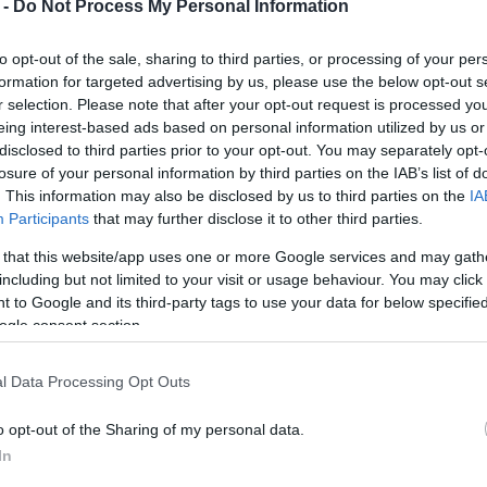
 -
Do Not Process My Personal Information
ροσωρινά κλειστός μέχρι να πραγματοποιηθούν
ίδια, ώστε η χρήση τους να είναι και πάλι ασφαλής.
χώρο μαζί τα παιδιά τους διαμαρτύρονταν για την
to opt-out of the sale, sharing to third parties, or processing of your per
formation for targeted advertising by us, please use the below opt-out s
υμονούσαν κινδύνους για την ασφάλεια των
r selection. Please note that after your opt-out request is processed y
eing interest-based ads based on personal information utilized by us or
disclosed to third parties prior to your opt-out. You may separately opt-
άλη κατασκευή στη μέση του χώρου, όπου τάβλες
losure of your personal information by third parties on the IAB’s list of
υγκεκριμένο σημείο έχουν μπει απαγορευτικές
. This information may also be disclosed by us to third parties on the
IA
Participants
that may further disclose it to other third parties.
 that this website/app uses one or more Google services and may gath
including but not limited to your visit or usage behaviour. You may click 
 to Google and its third-party tags to use your data for below specifi
ogle consent section.
l Data Processing Opt Outs
o opt-out of the Sharing of my personal data.
ταν συχνά – πυκνά στα μέσα κοινωνικής δικτύωσης,
In
 τους μπροστά στο ορατό ενδεχόμενο ενός