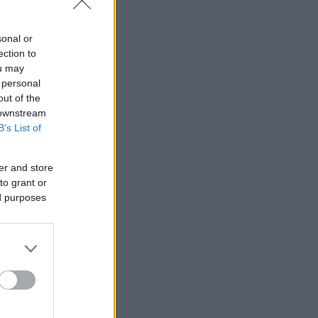
sonal or
ection to
ou may
 personal
out of the
 downstream
B’s List of
er and store
to grant or
ed purposes