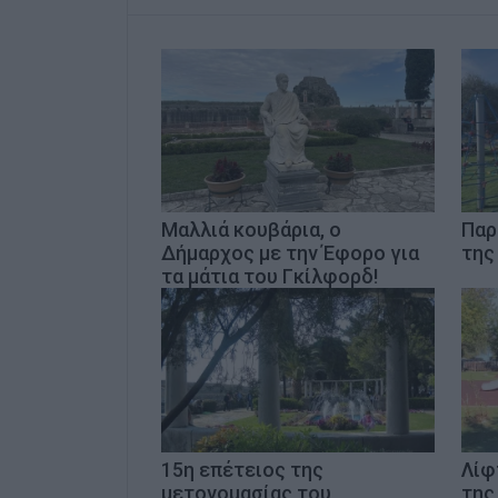
Μαλλιά κουβάρια, ο
Παρ
Δήμαρχος με την Έφορο για
της
τα μάτια του Γκίλφορδ!
15η επέτειος της
Λίφ
μετονομασίας του
της