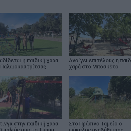
αδίδεται η παιδική χαρά
Ανοίγει επιτέλους η παιδ
 Παλαιοκαστρίτσας
χαρά στο Μποσκέτο
τινγκ στην παιδική χαρά
Στο Πράσινο Ταμείο ο
 Σπηλιάς από το Τμήμα
φάκελος αναβάθμισης