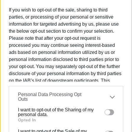
το προϋπολογισμού κατά 1.000.000 €, χωρίς όμως την
If you wish to opt-out of the sale, sharing to third
αλλαγή του φυσικού αντικειμένου.
parties, or processing of your personal or sensitive
information for targeted advertising by us, please use
5. Στα τέλη του 2018 συνομονοείτε στον
the below opt-out section to confirm your selection.
αποχαρακτηρισμό του παραλιακού μετώπου από
Please note that after your opt-out request is
χερσαία ζώνη λιμένα, με αποτέλεσμα να περάσει στην
processed you may continue seeing interest-based
κτηματική υπηρεσία με τραγικές συνέπειες αυτές που
ads based on personal information utilized by us or
ζούμε τώρα
personal information disclosed to third parties prior to
6. Σαν να μην έφταναν τα ανωτέρω, αποφασίσατε
your opt-out. You may separately opt-out of the further
την αλλαγή του φυσικού αντικειμένου και την απένταξη
disclosure of your personal information by third parties
του τμήματος από Δεσύλα έως Ανεμόμυλο, παρ’ όλη την
on the IAB’s list of downstream participants. This
information may also be disclosed by us to third parties
αύξηση του προϋπολογισμού από 2.600.000 € σε
Personal Data Processing Opt
on the
IAB’s List of Downstream Participants
that may
3.700.000 € (δηλαδή σχεδόν στον αρχικό
Outs
further disclose it to other third parties.
προϋπολογισμό του έργου) με απώτερο σκοπό να
I want to opt-out of the Sharing of my
γίνουν εγκαίνια σε ένα ημιτελές έργο το 2019.
Please note that this website/app uses one or more
personal data.
Google services and may gather and store information
Opted In
Παρ’ όλ’ αυτά, όμως, υπήρχε χρόνος ζωτικής σημασίας
including but not limited to your visit or usage
μεγαλύτερος του 1,5 χρόνου και παρά τον
I want to opt-out of the Sale of my