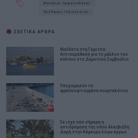
Μανώλης Ορφανουδάκης
Θεόδωρος Γαλιατσάτος
ΣΧΕΤΙΚA AΡΘΡΑ
Ναύδετα στη Γαρίτσα:
Αντιπαράθεση για το μέλλον του
κόλπου στο Δημοτικό Συμβούλιο
Υποχώρησαν τα
φρεσκοφτιαγμένα κουρτελάτσα
Σε ισχύ από σήμερα η
αντιδρόμηση της οδού Αλκιβιάδη
Δαρή στην Κέρκυρα λόγω έργων