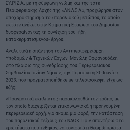
ΣΥ.ΡΙΖ.Α., με τη σύμφωνη γνώμη και της τότε
Περιφερειακής Αρχής της «ΑΝ.Α.Σ.Α.», προχώρησε στον
αποχαρακτηρισμό του παραλιακού μετώπου, το οποίο
έκτοτε ανήκει στην Κτηματική Εταιρεία του Δημοσίου
δυσχεραίνοντας τη συνέχιση του -ήδη
κατακερματισμένου- έργου.
Αναλυτικά η απάντηση του Αντιπεριφερειάρχη
Υποδομών & Τεχνικών Έργων, Μανώλη Ορφανουδάκη,
στο πλαίσιο της συνεδρίασης του Περιφερειακού
Συμβουλίου Ιονίων Νήσων, την Παρασκευή 30 Ιουνίου
2023, που πραγματοποιήθηκε με τηλεδιάσκεψη, είχε ως
εξής:
«Πραγματικά έκπληκτος παρακολουθώ τον τρόπο, με
τον οποίο διαχειρίζεται επικοινωνιακά η προηγουμένη
περιφερειακή αρχή, για ακόμα μια φορά, την κατάσταση
του παραλιακού τείχους του ΝΑΟΚ. Πριν απαντήσω στα
ερωτήματα που τέθηκαν, να τονίσω ότι θεωρώ πρώτα