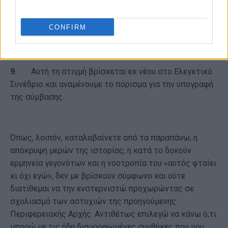
ένσταση μεταξύ τον μειοδοτών.
8.
Αφού αποφάνθηκε η Ανεξάρτητη Αρχή
CONFIRM
Προδικαστικών Προσφυγών, κατέληξε στον μειοδότη
με έκπτωση 14%.
9.
Αυτή τη στιγμή βρίσκεται εκ νέου στο Ελεγκτικό
Συνέδριο και αναμένουμε το πόρισμα για την υπογραφή
της σύμβασης.
Όπως, λοιπόν, καταλαβαίνετε από τα παραπάνω, η
απόκρυψη μερών της ιστορίας, η κατά το δοκούν
ερμηνεία γεγονότων και η νοοτροπία του «αυτός φταίει
κι όχι εγώ», δεν με βρίσκουν σύμφωνο και ούτε
διατίθεμαι να την ενστερνιστώ προχωρώντας σε
σχολιασμό των αστοχιών της προηγούμενης
Περιφερειακής Αρχής. Αντιθέτως επιλεγώ να κάνω ό,τι
μπορώ με τις ήδη διαμορφωμένες συνθήκες που μου