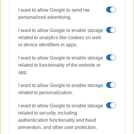
ίδιες δυνάμεις.
I want to allow Google to send me
3.
Ολοκληρώσαμε την διαδικασία της αδειοδότησης
personalized advertising.
από το Υπουργείο Περιβάλλοντος με κατ’ εξαίρεση
άδεια για να προσφύγουμε στη διαδικασία του
I want to allow Google to enable storage
«κατεπειγόντως».
related to analytics like cookies on web
or device identifiers in apps.
4.
Δημοπρατήσαμε το έργο με το αρθ.32, υπήρξαν 4
ανάδοχοι με μέγιστη έκπτωση 11%.
I want to allow Google to enable storage
related to functionality of the website or
5.
Το Ελεγκτικό Συνέδριο έκρινε σε αρχικό επίπεδο
app.
ότι δεν είχαμε ευθύνη για να το δημοπρατήσουμε
I want to allow Google to enable storage
6.
Προσφύγαμε στο δευτεροβάθμιο όργανο στην
related to personalization.
Αθήνα, το οποίο κατέληξε στην απόφαση ότι έχουμε
τελικά την ευθύνη, αλλά δεν είναι «κατεπείγον» καθότι
I want to allow Google to enable storage
οι βλάβες ήταν γνωστές από το 2012.
related to security, including
authentication functionality and fraud
7.
Δημοπρατήσαμε εκ νέου το παραλιακό μέτωπο, με
prevention, and other user protection.
ανοιχτό διαγωνισμό αυτή την φορά, όπου υπήρξε