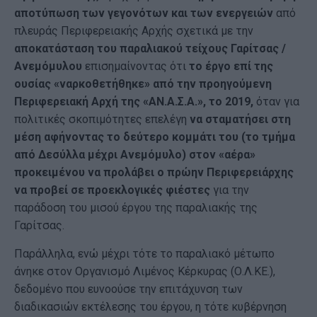
αποτύπωση των γεγονότων και των ενεργειών
από
πλευράς Περιφερειακής Αρχής σχετικά με την
αποκατάσταση του παραλιακού τείχους Γαρίτσας /
Ανεμόμυλου
επισημαίνοντας ότι
το έργο επί της
ουσίας «ναρκοθετήθηκε» από την προηγούμενη
Περιφερειακή Αρχή της «ΑΝ.Α.Σ.Α.», το 2019,
όταν για
πολιτικές σκοπιμότητες επελέγη
να σταματήσει στη
μέση αφήνοντας το δεύτερο κομμάτι του (το τμήμα
από Δεσύλλα μέχρι Ανεμόμυλο) στον «αέρα»
προκειμένου να προλάβει ο πρώην Περιφερειάρχης
να προβεί σε προεκλογικές φιέστες
για την
παράδοση του μισού έργου της παραλιακής της
Γαρίτσας.
Παράλληλα, ενώ μέχρι τότε το παραλιακό μέτωπο
άνηκε στον Οργανισμό Λιμένος Κέρκυρας (Ο.Λ.ΚΕ.),
δεδομένο που ευνοούσε την επιτάχυνση των
διαδικασιών εκτέλεσης του έργου, η τότε κυβέρνηση