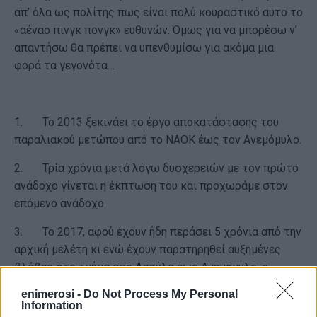
απ’ όλα ως πολίτης πως είναι πολύ κουραστικό αυτό το
«αέναο πινγκ πονγκ» ευθυνών. Όμως για να μπορέσω ν’
απαντήσω θα πρέπει να υπενθυμίσω για ακόμα μια
φορά τα γεγονότα…
1. Το 2013 ξεκινάει το έργο αποκατάστασης του
παραλιακού μετώπου από το ΝΑΟΚ έως τον Ανεμόμυλο.
2. Τρία χρόνια μετά λόγω δυσχερειών με τον πρώτο
ανάδοχο γίνεται η έκπτωση του και προχωράμε στον
επόμενο ανάδοχο.
3. Το 2017, αφού έχουν ήδη περάσει 5 χρόνια από την
αρχική μελέτη κι ενώ έχουν παρατηρηθεί αυξημένες
βλάβες στο τμήμα από Δεσύλα έως Ανεμόμυλο, ο
Ο.Λ.ΚΕ. αποφασίζει την επικαιροποίηση της μελέτης.
enimerosi -
Do Not Process My Personal
Information
4. Έως και το 2018 το έργο εξελίσσεται με αύξηση