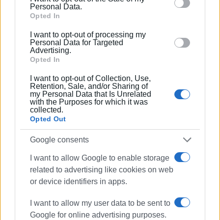
behaviour. You may click to grant or deny consent to
Personal Data.
αποχαρακτηρισμό θα μπορούσε να σωθεί το έργο. Πώς
Google and its third-party tags to use your data for
Opted In
όμως…;
below specified purposes in below Google consent
I want to opt-out of processing my
section.
1. Επικαιροποίηση της μελέτης του 2017, καθότι το
Personal Data for Targeted
Advertising.
φαινόμενο είχε προχωρήσει
Opted In
2. Εξεύρεση χρηματοδότησης, που υπήρχε επίσης
I want to opt-out of Collection, Use,
από το 2017, ύψους 18.000.000 €.
Retention, Sale, and/or Sharing of
my Personal Data that Is Unrelated
with the Purposes for which it was
Κι ερχόμαστε στο 2020, που παραλάβαμε τα ανωτέρω,
collected.
και μαζί με όλα αυτά μια τραγική εικόνα στην καρδιά
Opted Out
της πόλης της Κέρκυρας.
Google consents
ΤΙ ΚΑΝΑΜΕ ΕΩΣ ΣΗΜΕΡΑ:
I want to allow Google to enable storage
1. Δεσμεύσαμε αμέσως 1.000.000 € από το
related to advertising like cookies on web
Πρόγραμμα Δημοσίων Επενδύσεων της Περιφέρειας
or device identifiers in apps.
Ιονίων Νήσων.
I want to allow my user data to be sent to
2.
Ξεκινήσαμε την επικαιροποίηση της μελέτης με
Google for online advertising purposes.