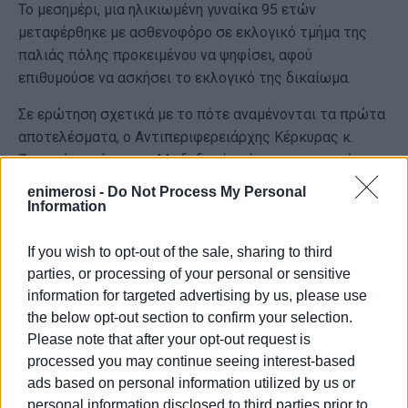
Το μεσημέρι, μια ηλικιωμένη γυναίκα 95 ετών
μεταφέρθηκε με ασθενοφόρο σε εκλογικό τμήμα της
παλιάς πόλης προκειμένου να ψηφίσει, αφού
επιθυμούσε να ασκήσει το εκλογικό της δικαίωμα.
Σε ερώτηση σχετικά με το πότε αναμένονται τα πρώτα
αποτελέσματα, ο Αντιπεριφερειάρχης Κέρκυρας κ.
Ζορμπάς απάντησε «Με δεδομένο ότι την προηγούμενη
φορά τα αποτελέσματα βγήκαν γρήγορα, υπολογίζουμε
enimerosi -
Do Not Process My Personal
ότι κατά τις 20:30, εννιά παρά θα έχουμε ασφαλή
Information
αποτελέσματα. Ίσως και νωρίτερα».
If you wish to opt-out of the sale, sharing to third
Παράλληλα, σύμφωνα με την ενημέρωση του γ.γ. του Υπ.
parties, or processing of your personal or sensitive
Εσωτερικών Μ. Σταυριανουδάκη, από τα χαμηλότερα
information for targeted advertising by us, please use
ποσοστά συμμετοχής στην εκλογική διαδικασία
the below opt-out section to confirm your selection.
εμφανίζουν η Κεφαλονιά και η Λευκάδα.
Please note that after your opt-out request is
processed you may continue seeing interest-based
ads based on personal information utilized by us or
Εμφανίσεις: 70
personal information disclosed to third parties prior to