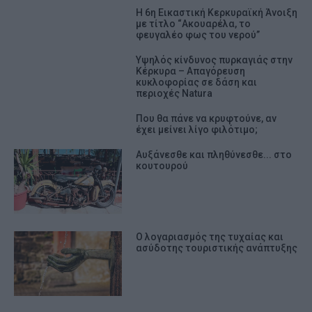
Η 6η Εικαστική Κερκυραϊκή Άνοιξη
με τίτλο “Ακουαρέλα, το
φευγαλέο φως του νερού”
Υψηλός κίνδυνος πυρκαγιάς στην
Κέρκυρα – Απαγόρευση
κυκλοφορίας σε δάση και
περιοχές Natura
Που θα πάνε να κρυφτούνε, αν
έχει μείνει λίγο φιλότιμο;
Αυξάνεσθε και πληθύνεσθε... στο
κουτουρού
Ο λογαριασμός της τυχαίας και
ασύδοτης τουριστικής ανάπτυξης