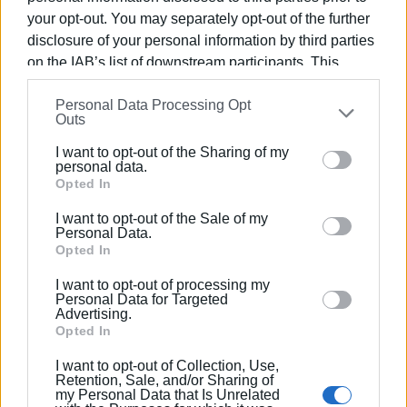
your opt-out. You may separately opt-out of the further
disclosure of your personal information by third parties
on the IAB’s list of downstream participants. This
information may also be disclosed by us to third parties
Personal Data Processing Opt
on the
IAB’s List of Downstream Participants
that may
Outs
further disclose it to other third parties.
I want to opt-out of the Sharing of my
Please note that this website/app uses one or more
personal data.
Google services and may gather and store information
Opted In
ΒΑΣΙΛΗΣ ΠΑΝΤΑΖΟΠΟΥΛΟΣ
including but not limited to your visit or usage
I want to opt-out of the Sale of my
Ο Βασίλης Πανταζόπουλος είναι απόφοιτος του
behaviour. You may click to grant or deny consent to
Personal Data.
τμήματος Μεσογειακών Σπουδών του
Google and its third-party tags to use your data for
Opted In
Πανεπιστημίου Αιγαίου (Ρόδος), με ειδίκευση
below specified purposes in below Google consent
I want to opt-out of processing my
στις Διεθνείς Σχέσεις. Επιπλέον, είναι κάτοχος
section.
Personal Data for Targeted
Μεταπτυχιακού Τίτλου από το Πανεπιστήμιο του
Advertising.
Readingστις Στρατηγικές Σπουδές.
Opted In
I want to opt-out of Collection, Use,
Retention, Sale, and/or Sharing of
my Personal Data that Is Unrelated