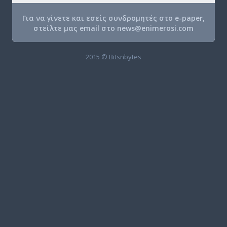
Για να γίνετε και εσείς συνδρομητές στο e-paper,
στείλτε μας email στο
news@enimerosi.com
2015 © Bitsnbytes