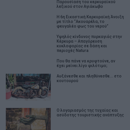
Παρουσίαση του κερκυραϊκού
λεξικού στον Αγιάκωβο
Η 6η Εικαστική Κερκυραϊκή Άνοιξη
με τίτλο “Ακουαρέλα, το
φευγαλέο φως του νερού”
Υψηλός κίνδυνος πυρκαγιάς στην
Κέρκυρα – Απαγόρευση
κυκλοφορίας σε δάση και
περιοχές Natura
Που θα πάνε να κρυφτούνε, αν
έχει μείνει λίγο φιλότιμο;
Αυξάνεσθε και πληθύνεσθε... στο
κουτουρού
Ο λογαριασμός της τυχαίας και
ασύδοτης τουριστικής ανάπτυξης