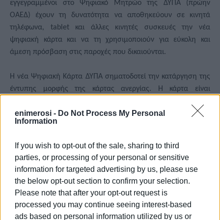
εγγεγραμμένοι στο Ψηφιακό Μητρώο της ΔΥΠΑ (πρώην
ΟΑΕΔ) έχουν τη δυνατότητα να αποθηκεύουν σε κινητά
τηλέφωνα,
tablet
και άλλες κινητές συσκευές την νέα
ψηφιακή κάρτα και να τη χρησιμοποιούν για εύκολη και
άμεση πρόσβαση στις παροχές που δικαιούνται.
Η νέα Ψηφιακή Κάρτα ΔΥΠΑ σηματοδοτεί την κατάργηση της
έντυπης μορφής της κάρτας ανεργίας. Η κάρτα είναι
διασυνδεδεμένη με το Ψηφιακό Μητρώο ΔΥΠΑ και
enimerosi -
Do Not Process My Personal
ενημερώνεται καθημερινά από αυτό. Εξασφαλίζεται, έτσι,
Information
σαφήνεια για το ποιος δικαιούται ποιες παροχές, σύμφωνα με
όσα ορίζει ο νόμος 4921/2022 «Δουλειές Ξανά». Ειδικότερα,
If you wish to opt-out of the sale, sharing to third
σκανάροντας την Ψηφιακή Κάρτα ΔΥΠΑ από το Gov.gr
Wallet
,
parties, or processing of your personal or sensitive
θα είναι εύκολα επαληθεύσιμο το είδος των παροχών,
information for targeted advertising by us, please use
επιδομάτων, βοηθημάτων ή διευκολύνσεων που θα
the below opt-out section to confirm your selection.
δικαιούται ο εκάστοτε κάτοχός της.
Please note that after your opt-out request is
processed you may continue seeing interest-based
Η Ψηφιακή Κάρτα ΔΥΠΑ αποτελεί το τέταρτο έγγραφο που
ads based on personal information utilized by us or