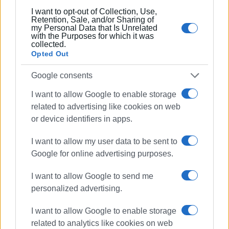
I want to opt-out of Collection, Use,
Retention, Sale, and/or Sharing of
Επιδείνωση
my Personal Data that Is Unrelated
with the Purposes for which it was
collected.
Με τον χρόνο ωστόσο να κυλάει αμείλικτα, η σημερινή
Opted Out
εικόνα της παραλιακής στην Γαρίτσα, στο
συγκεκριμένο τμήμα είναι ιδιαίτερα αποκαρδιωτική. Σε
Google consents
διάφορα σημεία παρατηρείται τμηματική κατάρρευση
I want to allow Google to enable storage
του πεζοδρομίου, που επιδεινώνεται και από τις
related to advertising like cookies on web
καιρικές συνθήκες, οδηγώντας σε νέες υποχωρήσεις με
or device identifiers in apps.
ό, τι αυτό συνεπάγεται για την ασφάλεια των
διερχομένων.
I want to allow my user data to be sent to
Google for online advertising purposes.
ΜΑΡΙΑ ΜΠΑΖΔΡΙΓΙΑΝΝΗ
Εμφανίσεις: 85
I want to allow Google to send me
personalized advertising.
Ακολουθήστε το enimerosi στο
Facebook
I want to allow Google to enable storage
related to analytics like cookies on web