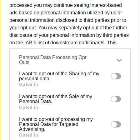
processed you may continue seeing interest-based
Τεχνικά χαρακτηριστικά
ads based on personal information utilized by us or
personal information disclosed to third parties prior to
Το έργο έχει ως χρόνο ολοκλήρωσης τους 12 μήνες από
your opt-out. You may separately opt-out of the further
την ημέρα υπογραφής της σύμβασης. Τα μέτρα για την
disclosure of your personal information by third parties
αποκατάσταση περιλαμβάνουν κατασκευή τοιχίου από
on the IAB’s list of downstream participants. This
οπλισμένο σκυρόδεμα εσωτερικά του λίθινου
information may also be disclosed by us to third parties
κρηπιδότοιχου, πλήρωση κενών και αντικατάσταση
Personal Data Processing Opt
on the
IAB’s List of Downstream Participants
that may
Outs
επιχωμάτων υπόβασης Πεζοδρομίου Παραλιακής
further disclose it to other third parties.
Λεωφόρου Γαρίτσας με κατάλληλη λιθορριπή,
I want to opt-out of the Sharing of my
Please note that this website/app uses one or more
συμπλήρωση και συναρμογή προκατασκευασμένων
personal data.
Google services and may gather and store information
Opted In
στοιχείων προστασίας ποδός με την τεχνική
including but not limited to your visit or usage
συναρμογής που χρησιμοποιήθηκε στην προηγούμενη
I want to opt-out of the Sale of my
behaviour. You may click to grant or deny consent to
φάση εργασιών, αποκατάσταση πλακοστρώσεων μετά
Personal Data.
Google and its third-party tags to use your data for
Opted In
από αποτύπωση, αφαίρεση παρουσία αρχαιολόγου,
below specified purposes in below Google consent
επανατοποθέτηση στις ίδιες ακριβώς θέσεις και
I want to opt-out of processing my
section.
συμπλήρωση των κατεστραμμένων με πλάκες ίδιας
Personal Data for Targeted
Advertising.
ποιότητας και προέλευσης με εκείνες που
Opted In
χρησιμοποιήθηκαν στην προηγούμενη φάση εργασιών.