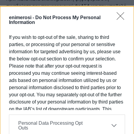
συνεδρίαση του περιφερειακού ΦοΔΣΑ για την υποβολή
του αιτήματος, μια πρώτη, έντονη αντίδραση ήρθε από
enimerosi -
Do Not Process My Personal
τον περιφερειάρχη Ηπείρου Αλέξανδρο Καχριμάνη:
Information
«Όσο είμαι περιφερειάρχης, θα είμαι με τον κόσμο και
όχι με τα κυκλώματα. Δεν μπορεί μία κλίκα, που λέγεται
If you wish to opt-out of the sale, sharing to third
διοίκηση του ΦΟΔΣΑ, να συνδιαλέγεται με αυτούς που
parties, or processing of your personal or sensitive
έχουν το εργοστάσιο, χωρίς να λαμβάνει υπόψη της τις
information for targeted advertising by us, please use
αρχές της ηθικής και τιμιότητας», σημείωσε μεταξύ
the below opt-out section to confirm your selection.
άλλων. (Γεωργία Χαλάτση. Ηπειρωτικός Αγών).
Please note that after your opt-out request is
processed you may continue seeing interest-based
Το θέμα πάντοτε είχε και κερκυραϊκό ενδιαφέρον. Πόσο
ads based on personal information utilized by us or
μάλλον τώρα που εξακολουθεί να εκκρεμεί η
personal information disclosed to third parties prior to
διευθέτηση του προβλήματος εδώ. Πόσο ν' αντέξει
your opt-out. You may separately opt-out of the further
ακόμα η ανάπλαση των κυττάρων στο Τεμπλόνι;
disclosure of your personal information by third parties
https://www.agon.gr/epikairotita/75311/etoimos-na-
on the IAB’s list of downstream participants. This
analavei-dikaiomata-kai-ypochreoseis-dilonei-o/
information may also be disclosed by us to third parties
Personal Data Processing Opt
on the
IAB’s List of Downstream Participants
that may
https://www.epiruspost.gr/apo-toys-chyta-kai-ta-mat-
Outs
further disclose it to other third parties.
ston-polemo-t/