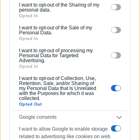
I want to opt-out of the Sharing of my
Please note that this website/app uses one or more
personal data.
https://enimerosi.com/article/29836/O-grifos-tis-
Google services and may gather and store information
Opted In
sunergasias-Kerkuras---Ioanninon-sti-diaxeirisi-ton-
including but not limited to your visit or usage
I want to opt-out of the Sale of my
behaviour. You may click to grant or deny consent to
skoupidion
Personal Data.
Google and its third-party tags to use your data for
Opted In
below specified purposes in below Google consent
I want to opt-out of processing my
Εμφανίσεις: 113
section.
Personal Data for Targeted
Advertising.
Opted In
I want to opt-out of Collection, Use,
Retention, Sale, and/or Sharing of
my Personal Data that Is Unrelated
with the Purposes for which it was
collected.
Opted Out
Google consents
ΓΙΩΡΓΟΣ ΚΑΤΣΑΪΤΗΣ
Είναι ο εκδότης - διευθυντής της Ενημέρωσης.
I want to allow Google to enable storage
Έχει σπουδάσει και εργαστεί ως μηχανικός και
related to advertising like cookies on web