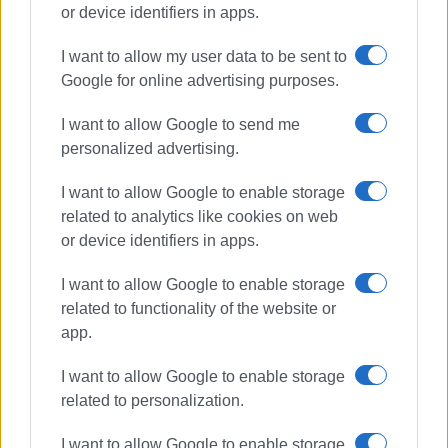
ηλεκτρονικός. Δημοσιογραφεί από τις αρχές της
or device identifiers in apps.
δεκαετίας του 1980. Έχει συνεργαστεί με σχεδόν
I want to allow my user data to be sent to
όλες τις αθηναϊκές εφημερίδες. Διετέλεσε
Google for online advertising purposes.
πρόεδρος του Συνδέσμου Ημερησίων
Περιφερειακών Εφημερίδων, τον οποίον
I want to allow Google to send me
υπηρέτησε και από τη θέση του γενικού
personalized advertising.
γραμματέα στο δ.σ. επί οκτώ χρόνια. Πιστεύει
πως η ισχυρότερη ιδιότητα του δημοσιογράφου
I want to allow Google to enable storage
στην ενημέρωση είναι το ενδιαφέρον του για τα
related to analytics like cookies on web
κοινά και στην επικοινωνία η έντιμη και
or device identifiers in apps.
ανιδιοτελής διαμεσολάβηση.
I want to allow Google to enable storage
related to functionality of the website or
app.
Ακολουθήστε το enimerosi στο
Facebook
I want to allow Google to enable storage
related to personalization.
Συνδρομητές στο e-paper
I want to allow Google to enable storage