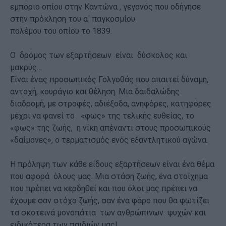
εμπόριο οπίου στην Καντώνα , γεγονός που οδήγησε
στην πρόκληση του α΄ παγκοσμίου
πολέμου του οπίου το 1839.
Ο δρόμος των εξαρτήσεων είναι δύσκολος και
μακρύς…
Είναι ένας προσωπικός Γολγοθάς που απαιτεί δύναμη,
αντοχή, κουράγιο και θέληση. Μια δαιδαλώδης
διαδρομή, με στροφές, αδιέξοδα, ανηφόρες, κατηφόρες
μέχρι να φανεί το «φως» της τελικής ευθείας, το
«φως» της ζωής, η νίκη απέναντι στους προσωπικούς
«δαίμονες», ο τερματισμός ενός εξαντλητικού αγώνα.
Η πρόληψη των κάθε είδους εξαρτήσεων είναι ένα θέμα
που αφορά όλους μας. Μια στάση ζωής, ένα στοίχημα
που πρέπει να κερδηθεί και που όλοι μας πρέπει να
έχουμε σαν στόχο ζωής, σαν ένα φάρο που θα φωτίζει
τα σκοτεινά μονοπάτια των ανθρώπινων ψυχών και
ειδικότερα των παιδιών μας!