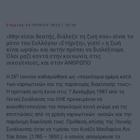
Στήριξη
24 ΙΟΥΝΊΟΥ 2022
/
10:24
«Μην είσαι θεατής, διάλεξε τη ζωή σου» είναι το
μότο του Συλλόγου «Στήριξη», γιατί « η ζωή
είναι ωραία» και αυτήν πρέπει να διαλέξουμε.
Όλοι μαζί κοντά στην κοινωνία, στις
οικογένειες, και στον ΑΝΘΡΩΠΟ
η
Η 26
Ιουνίου καθιερώθηκε ως «παγκόσμια ημέρα κατά
των ναρκωτικών και της παράνομης διακίνησής τους».
Η πρόταση αυτή έγινε στις 7 Δεκέμβρη 1987 από τη
Γενική Συνέλευση του ΟΗΕ προκειμένου να
ευαισθητοποιήσει την παγκόσμια κοινή γνώμη για τις
επιπτώσεις από τη χρήση ναρκωτικών ουσιών και την
παράνομη διακίνησή τους. Πρόθεση, επίσης της Γενικής
Συνέλευσης ήταν να τιμήσει τον Κινέζο Μανδαρίνο Λιν
Τσε Χσου (1785 – 1850 ) ο οποίος απαγόρευσε το