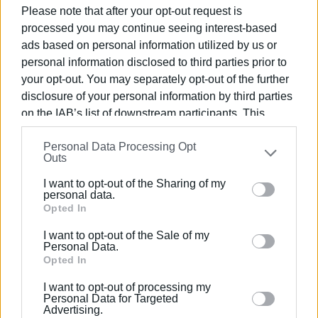
Please note that after your opt-out request is
Η μάχη κατά των εξαρτήσεων είναι μια μάχη
processed you may continue seeing interest-based
καθημερινή. Η πρόληψη είναι και παραμένει διαχρονική
ads based on personal information utilized by us or
αξία. Το προλαμβάνειν αποτελεί διαχρονικά το
personal information disclosed to third parties prior to
σπουδαιότερο όπλο του ανθρώπου απέναντι σε κάθε
your opt-out. You may separately opt-out of the further
«εχθρό».
disclosure of your personal information by third parties
Μετά από δύο χρόνια που η ανθρωπότητα πέρασε
on the IAB’s list of downstream participants. This
δύσκολες και πρωτοφανείς στιγμές λόγω της
information may also be disclosed by us to third parties
πανδημίας ο Σύλλογος «Στήριξη» προγραμματίζει τη
Personal Data Processing Opt
on the
IAB’s List of Downstream Participants
that may
διοργάνωση δράσεων που στόχο έχουν να
Outs
further disclose it to other third parties.
ευαισθητοποιήσουν την κοινωνία αλλά και να δώσουν
I want to opt-out of the Sharing of my
διεξόδους στους νέους του τόπου μας.
Please note that this website/app uses one or more
personal data.
Μερικές από τις δράσεις που προγραμματίζουμε για το
Google services and may gather and store information
Opted In
καλοκαίρι είναι:
including but not limited to your visit or usage
I want to opt-out of the Sale of my
behaviour. You may click to grant or deny consent to
Personal Data.
- Με την Ιατροχειρουργική Εταιρεία Κέρκυρας
Google and its third-party tags to use your data for
Opted In
συνδιοργανώνουμε εθελοντική αιμοδοσία.
below specified purposes in below Google consent
I want to opt-out of processing my
- Με την ομοσπονδία Κρίκετ συνδιοργανώνουμε φιλικό
section.
Personal Data for Targeted
αγώνα κρίκετ κοριτσιών με τις ομάδες του νησιού.
Advertising.