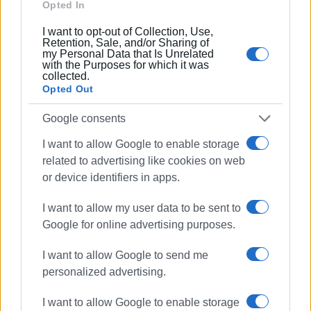
Opted In
- Με το ιστιοπλοϊκό τμήμα του Ναυτικού Αθλητικού
Ομίλου Κέρκυρας (ΝΑΟΚ) συνδιοργανώνουμε αγώνα
I want to opt-out of Collection, Use,
μικρών σκαφών στη τελετή λήξης του χειμερινού camp.
Retention, Sale, and/or Sharing of
my Personal Data that Is Unrelated
- Με τον Κερκυραϊκό Γυμναστικό Σύλλογο
with the Purposes for which it was
συνδιοργανώνουμε αγώνα μπάσκετ στην τελετή λήξης
collected.
Opted Out
του χειμερινού camp.
Google consents
Για το Διοικητικό Συμβούλιο
Ο Πρόεδρος Η
I want to allow Google to enable storage
Γραμματέας
related to advertising like cookies on web
Σπύρος Δολιανίτης Λένα
or device identifiers in apps.
Τσαγκαράκη
I want to allow my user data to be sent to
Google for online advertising purposes.
Εμφανίσεις: 83
I want to allow Google to send me
personalized advertising.
Ακολουθήστε το enimerosi στο
Facebook
I want to allow Google to enable storage