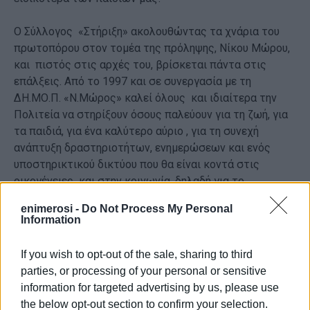
Ο Σύλλογος «Στήριξη» ακολουθώντας τα χνάρια του
πρωτοπόρου στον τομέα της πρόληψης, Νίκου Μώρου,
και πιστός στις αρχές του, βρίσκεται πάντα στις
επάλξεις. Από το 1997 και σε συνεργασία με τη
ΔΗ.ΜΟ.Π. «Ν.Μώρος» καλεί όλους και ιδιαίτερα την
Πολιτεία να στηρίξουν όσους παλεύουν για τη ζωή, για
τα παιδιά, για ένα καλύτερο αύριο , για τη συνεχή
ανάπτυξη δραστηριοτήτων, ενημερώσεων και ενός
υποστηρικτικού δικτύου που θα είναι κοντά στις
οικογένειες και στην κοινωνία, δηλαδή για το
αυτονόητο.
enimerosi -
Do Not Process My Personal
Information
«
Μην είσαι θεατής, διάλεξε τη ζωή σου»
είναι το
μότο του Συλλόγου «Στήριξη», γιατί « η ζωή είναι
If you wish to opt-out of the sale, sharing to third
ωραία» και αυτήν πρέπει να διαλέξουμε. Όλοι μαζί
parties, or processing of your personal or sensitive
κοντά στην κοινωνία, στις οικογένειες, και στον
information for targeted advertising by us, please use
ΑΝΘΡΩΠΟ.
the below opt-out section to confirm your selection.