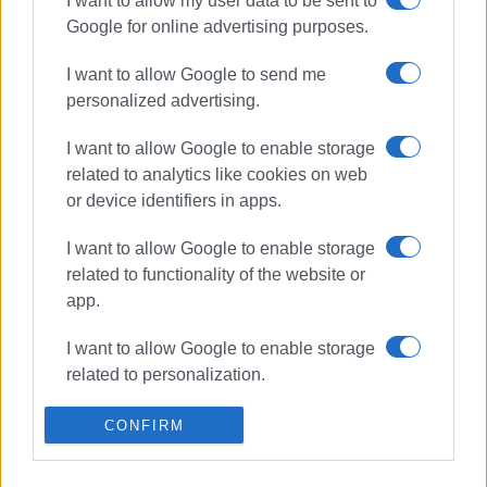
I want to allow my user data to be sent to
Google for online advertising purposes.
ΣΧΕΤΙΚA AΡΘΡΑ
I want to allow Google to send me
Με μεγάλη συμμετοχή
personalized advertising.
ολοκληρώθηκε η Εθελοντική
Αιμοδοσία στην Πόρτα Ρεάλε
I want to allow Google to enable storage
related to analytics like cookies on web
or device identifiers in apps.
Εθελοντική αιμοδοσία - Επειδή οι
ανάγκες για αίμα …δεν πάνε
I want to allow Google to enable storage
διακοπές!
related to functionality of the website or
app.
I want to allow Google to enable storage
Εθελοντική αιμοδοσία στο
ΕΜΕΡΑΛ, στου Τζάβρου
related to personalization.
I want to allow Google to enable storage
CONFIRM
related to security, including
authentication functionality and fraud
14 μονάδες αίματος από την