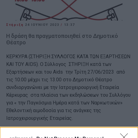
Στήριξη
24 ΙΟΥΝΊΟΥ 2023
/
13:37
Η δράση θα πραγματοποιηθεί στο Δημοτικό
Θέατρο
ΚΕΡΚΥΡΑ (ΣΤΗΡΙΞΗ ΣΥΛΛΟΓΟΣ ΚΑΤΑ ΤΩΝ ΕΞΑΡΤΗΣΕΩΝ
ΚΑΙ ΤΟΥ AIDS). Ο Σύλλογος ΣΤΗΡΙΞΗ κατά των
Εξαρτήσεων και του Αids την Τρίτη 27/06/2023 από
τις 10.00 μέχρι τις 13.00 στο Δημοτικό Θέατρο
συνδιοργανώνει με την Ιατροχειρουργική Εταιρεία
Κέρκυρας στα πλαίσια των εκδηλώσεων του Συλλόγου
για « την Παγκόσμια Ημέρα κατά των Ναρκωτικών»
Εθελοντική αιμοδοσία για τις ανάγκες της
Ιατροχειρουργικής Εταιρείας.
Μην είσαι θεατής διάλεξε τη ζωή σου.