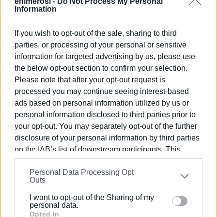
enimerosi -
Do Not Process My Personal
Information
Εμφανίσεις: 65
If you wish to opt-out of the sale, sharing to third
parties, or processing of your personal or sensitive
Ακολουθήστε το enimerosi στο
Facebook
information for targeted advertising by us, please use
the below opt-out section to confirm your selection.
Please note that after your opt-out request is
Συνδρομητές στο e-paper
processed you may continue seeing interest-based
ads based on personal information utilized by us or
personal information disclosed to third parties prior to
your opt-out. You may separately opt-out of the further
disclosure of your personal information by third parties
on the IAB’s list of downstream participants. This
information may also be disclosed by us to third parties
Personal Data Processing Opt
on the
IAB’s List of Downstream Participants
that may
Outs
further disclose it to other third parties.
I want to opt-out of the Sharing of my
Please note that this website/app uses one or more
personal data.
Google services and may gather and store information
Opted In