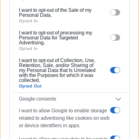
including but not limited to your visit or usage
I want to opt-out of the Sale of my
behaviour. You may click to grant or deny consent to
Personal Data.
Google and its third-party tags to use your data for
Opted In
below specified purposes in below Google consent
I want to opt-out of processing my
section.
Personal Data for Targeted
Advertising.
Opted In
I want to opt-out of Collection, Use,
Retention, Sale, and/or Sharing of
my Personal Data that Is Unrelated
with the Purposes for which it was
collected.
Opted Out
Google consents
I want to allow Google to enable storage
related to advertising like cookies on web
Στήριξη
Ιατροχειρουργική Εταιρεία
or device identifiers in apps.
αιμοδοσία