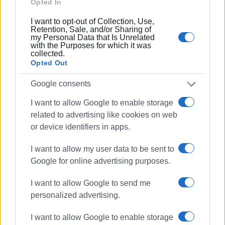
Opted In
τηλέφωνο ή e-mail επικοινωνίας και θέμα.
ΚΕΔΑΣΥ Κέρκυρας:
.
I want to opt-out of Collection, Use,
mail@kesy.ker.sch.gr
Retention, Sale, and/or Sharing of
my Personal Data that Is Unrelated
ΚΕΔΑΣΥ Ζακύνθου:
.
with the Purposes for which it was
mail@kesy.zak.sch.gr
collected.
Opted Out
Χρήσιμες πληροφορίες είναι διαθέσιμες στην
ιστοσελίδα:
blogs.sch.gr/kdzak
Google consents
ΚΕΔΑΣΥ Λευκάδας:
.
mail@kesy.lef.sch.gr
I want to allow Google to enable storage
σημειώνοντας ονοματεπώνυμο, Λύκειο φοίτησης,
related to advertising like cookies on web
τηλέφωνο ή e-mail επικοινωνίας και το θέμα που σας
or device identifiers in apps.
απασχολεί
ΚΕΔΑΣΥ Kεφαλονιάς:
.
I want to allow my user data to be sent to
mail@kesy.kef.sch.gr
Google for online advertising purposes.
Εμφανίσεις: 110
I want to allow Google to send me
personalized advertising.
Ακολουθήστε το enimerosi στο
Facebook
I want to allow Google to enable storage