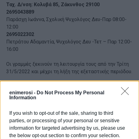
Ταχ. Δ/νση: Κολυβά 85, Ζάκυνθος 29100
2695043889
Παράσχη Ιωάννα, Σχολική Ψυχολόγος Δευ-Παρ 08:00-
12:00
2695022302
Πετράτου Αδαμαντία, Ψυχολόγος Δευ -Τετ – Παρ 12:00-
16:00
Οι γραμμές ξεκινούν τη λειτουργία τους από την Τρίτη
31/5/2022 και μέχρι τη λήξη της εξεταστικής περιόδου.
Χρήσιμες πληροφορίες έχουν αναρτηθεί και στην
enimerosi -
Do Not Process My Personal
ιστοσελίδα της υπηρεσίας https://blogs.sch.gr/kdzak/
Information
ΚΕΔΑΣΥ Λευκάδας
If you wish to opt-out of the sale, sharing to third
Ταχ. Δ/νση:
Καλκάνη 15, Λευκάδα 31100:
parties, or processing of your personal or sensitive
2645026309
information for targeted advertising by us, please use
Καββαδά Αννέτα, Ψυχολόγος του ΚΕΔΑΣΥ Λευκάδας, .
the below opt-out section to confirm your selection.
Δευ – Παρ 10:00-13:00.