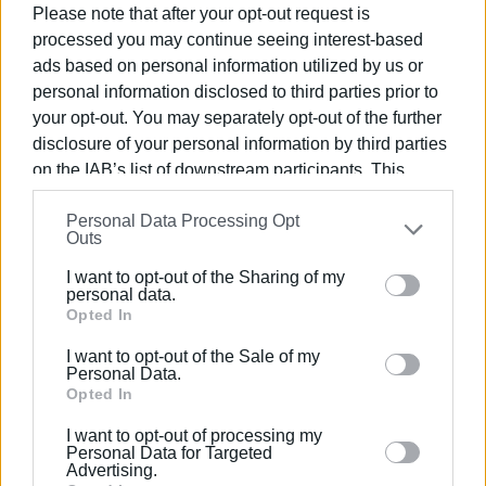
Please note that after your opt-out request is
processed you may continue seeing interest-based
ΚΕΔΑΣΥ Kεφαλονιάς
ads based on personal information utilized by us or
Ταχ. Δ/νση: Γ. Μαντζαβίνου 5 & Άβλιχου, Αργοστόλι
personal information disclosed to third parties prior to
28100
your opt-out. You may separately opt-out of the further
2671027475
disclosure of your personal information by third parties
on the IAB’s list of downstream participants. This
Οι ενδιαφερόμενοι μπορούν να επικοινωνούν από
information may also be disclosed by us to third parties
Δευτέρα ως Παρασκευή από τις 9:00πμ ως τις 1:00μμ
Personal Data Processing Opt
on the
IAB’s List of Downstream Participants
that may
στο παραπάνω τηλέφωνο,
Outs
further disclose it to other third parties.
ή
I want to opt-out of the Sharing of my
μπορούν να στέλνουν email στο
mail@kesy.kef.sch.gr
Please note that this website/app uses one or more
personal data.
καθημερινά και
Google services and may gather and store information
Opted In
όλο το 24ωρο σημειώνοντας ονοματεπώνυμο, Λύκειο
including but not limited to your visit or usage
I want to opt-out of the Sale of my
φοίτησης, τηλέφωνο/e-mail επικοινωνίας και το θέμα.
behaviour. You may click to grant or deny consent to
Personal Data.
Google and its third-party tags to use your data for
Opted In
Η επικοινωνία με τα Κ.Ε.Σ.Υ. Ιονίων Νήσων είναι, επίσης,
below specified purposes in below Google consent
I want to opt-out of processing my
δυνατή μέσω ηλεκτρονικού ταχυδρομείου,
section.
Personal Data for Targeted
σημειώνοντας Ονοματεπώνυμο, Λύκειο φοίτησης,
Advertising.