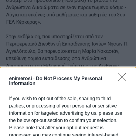
8.30μ.μ. στο Προσκοπείο (Φαληράκι) το βιβλίο «Τα
Ανθρώπινα Δικαιώματα σε έναν πυρακτωμένο κόσμο -
Λόγια και εικόνες από μαθήτριες και μαθητές του 3ου
ΓΕΛ Κέρκυρας».
Στην εκδήλωση, που υποστηρίζεται από τον
Περιφερειακό Διευθυντή Εκπαίδευσης Ιονίων Νήσων Π.
Αγγελόπουλο, θα παρευρίσκεται η Μαρία Νακασιάν,
υπεύθυνη τομέα εκπαίδευσης στα Ανθρώπινα
Δικαιώματα του Ελληνικού Τμήματος της Διεθνούς
Αμνηστίας και η ψυχολόγος Α. Δεσύλλα και
enimerosi -
Do Not Process My Personal
πρωταγωνιστούν μαθήτριες και μαθητές του 3ου
Information
Λυκείου, που θα παρουσιάσουν τις δημιουργίες τους.
If you wish to opt-out of the sale, sharing to third
parties, or processing of your personal or sensitive
Εμφανίσεις: 99
information for targeted advertising by us, please use
the below opt-out section to confirm your selection.
Please note that after your opt-out request is
processed you may continue seeing interest-based