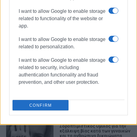
I want to allow Google to enable storage
related to functionality of the website or
app.
I want to allow Google to enable storage
Ανθρώπινα δικαιώματα
related to personalization.
3ο ΓΕΛ Κέρκυρας
Διεθνής Αμνηστία
I want to allow Google to enable storage
related to security, including
ΣΧΕΤΙΚA AΡΘΡΑ
authentication functionality and fraud
prevention, and other user protection.
Διάκριση των Μαθητών του 3ου
ΓΕΛ Κέρκυρας στην
Πανευρωπαϊκή Δράση
Αρθρογραφίας
CONFIRM
Σοροπτιμιστικός Ομιλος για την
εξάλειψη βίας κατά των γυναικών
και τα ανθρώπινα δικαιώματα