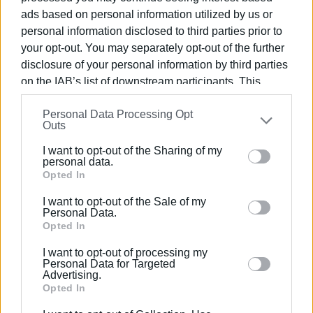
ads based on personal information utilized by us or
personal information disclosed to third parties prior to
your opt-out. You may separately opt-out of the further
disclosure of your personal information by third parties
on the IAB’s list of downstream participants. This
ΕΛΕΝΗ ΚΟΡΩΝΑΚΗ
information may also be disclosed by us to third parties
Εργάζεται στις Εκδόσεις Ενημέρωση από το
Personal Data Processing Opt
on the
IAB’s List of Downstream Participants
that may
Outs
1990 σε θέσεις υψηλής ευθύνης. Ειδικεύεται στις
further disclose it to other third parties.
δημόσιες σχέσεις, το ελεύθερο και το
I want to opt-out of the Sharing of my
Please note that this website/app uses one or more
καλλιτεχνικό ρεπορτάζ.
personal data.
Google services and may gather and store information
Opted In
including but not limited to your visit or usage
I want to opt-out of the Sale of my
behaviour. You may click to grant or deny consent to
Personal Data.
Ακολουθήστε το enimerosi στο
Facebook
Google and its third-party tags to use your data for
Opted In
below specified purposes in below Google consent
I want to opt-out of processing my
section.
Personal Data for Targeted
Advertising.
Συνδρομητές στο e-paper
Opted In