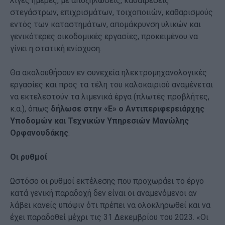
λίγες ημέρες, με αποξηλώσεις, καθαιρέσεις
στεγάστρων, επιχρισμάτων, τοιχοποιιών, καθαρισμούς
εντός των καταστημάτων, απομάκρυνση υλικών και
γενικότερες οικοδομικές εργασίες, προκειμένου να
γίνει η στατική ενίσχυση.
Θα ακολουθήσουν εν συνεχεία ηλεκτρομηχανολογικές
εργασίες και προς τα τέλη του καλοκαιριού αναμένεται
να εκτελεστούν τα λιμενικά έργα (πλωτές προβλήτες,
κ.α.), όπως
δήλωσε στην «Ε» ο Αντιπεριφερειάρχης
Υποδομών και Τεχνικών Υπηρεσιών Μανώλης
Ορφανουδάκης
.
Οι ρυθμοί
Ωστόσο οι ρυθμοί εκτέλεσης που προχωράει το έργο
κατά γενική παραδοχή δεν είναι οι αναμενόμενοι αν
λάβει κανείς υπόψιν ότι πρέπει να ολοκληρωθεί και να
έχει παραδοθεί μέχρι τις 31 Δεκεμβρίου του 2023. «Οι