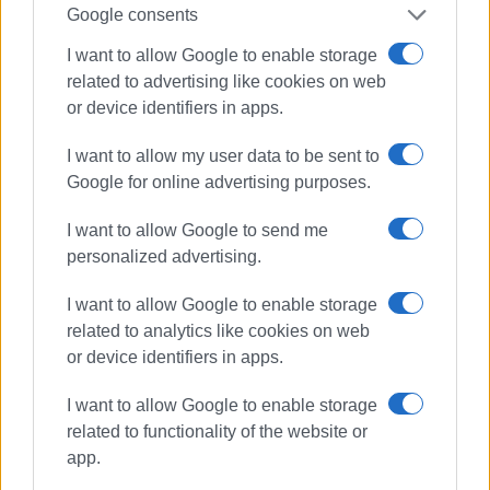
Google consents
Η ιδέα
I want to allow Google to enable storage
related to advertising like cookies on web
Η ιδέα της δημιουργίας τουριστικού καταφυγίου
or device identifiers in apps.
σκαφών στη θέση Σπηλιά ξεκίνησε από τη δεκαετία του
’90 μετά την αποχώρηση του σταθμού του ΚΤΕΛ από
I want to allow my user data to be sent to
την πλατεία ΝΑΣΚΕ, προκειμένου η περιοχή να μην
Google for online advertising purposes.
μαραζώσει οικονομικά μετά την κίνηση αυτή. Τα χρόνια
πέρασαν και τελικά τον Ιούνιο του 2006 εντάχθηκε στο
I want to allow Google to send me
ΕΣΠΑ 2007-2014, η α’ φάση του έργου, όπου και
personalized advertising.
υλοποιήθηκαν λιμενικά έργα και ηλεκτρομηχανολογικές
I want to allow Google to enable storage
εγκαταστάσεις. Ωστόσο το τουριστικό καταφύγιο δεν
related to analytics like cookies on web
κατάφερε να ολοκληρωθεί, λόγω των ελλείψεων και
or device identifiers in apps.
αστοχιών των αρχικών μελετών στην εκτίμηση των
γεωτεχνικών στοιχείων και βυθομετρικών του
I want to allow Google to enable storage
πυθμένα.
related to functionality of the website or
app.
Επανεκκίνηση το 2016