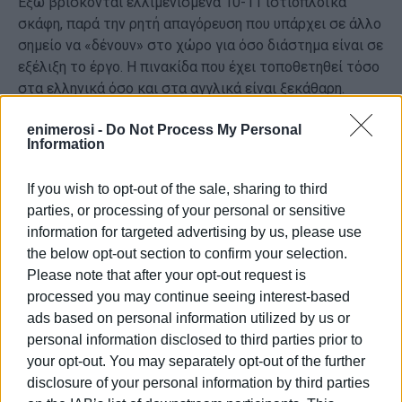
Έξω βρίσκονται ελλιμενισμένα 10-11 ιστιοπλοϊκά
σκάφη, παρά την ρητή απαγόρευση που υπάρχει σε άλλο
σημείο να «δένουν» στο χώρο για όσο διάστημα είναι σε
εξέλιξη το έργο. Η πινακίδα που έχει τοποθετηθεί τόσο
στα ελληνικά όσο και στα αγγλικά είναι ξεκάθαρη.
«Προσοχή! Απαγορεύεται ο ελλιμενισμός. Η παράβαση
enimerosi -
Do Not Process My Personal
τιμωρείται με πρόστιμο αυθαίρετου ελλιμενισμού.
Information
Οργανισμός Λιμένος Κέρκυρα Α.Ε».
If you wish to opt-out of the sale, sharing to third
parties, or processing of your personal or sensitive
information for targeted advertising by us, please use
Ωστόσο σύμφωνα με το Λιμεναρχείο Κέρκυρας παρά
the below opt-out section to confirm your selection.
τους ελέγχους που γίνονται και την επιβολή προστίμων
Please note that after your opt-out request is
δεν φαίνεται να υπάρχει συμμόρφωση. «Για όσο
processed you may continue seeing interest-based
διάστημα διαρκεί το έργο απαγορεύεται ο ελλιμενισμός
ads based on personal information utilized by us or
των σκαφών. Το λιμεναρχείο Κέρκυρας προβαίνει
personal information disclosed to third parties prior to
στους σχετικούς ελέγχους», τόνισε στην «Ε» ο
your opt-out. You may separately opt-out of the further
διευθύνων σύμβουλος του ΟΛΚΕ Σπύρος Ζερβόπουλος.
disclosure of your personal information by third parties