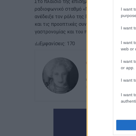
Στο πλαίσιο της επίσημης επίσκεψής της στ
ραδιοφωνικό σταθμό «Mike FM 105,1», ο οποί
I want t
purpose
ανέδειξε τον ρόλο της Περιφέρειας Ιονίων Ν
και τις προοπτικές συνεργασίας στους τομεί
I want 
γαστρονομίας και του πολιτισμού.
I want t
Εμφανίσεις: 170
web or d
I want t
ΕΛΕΝΗ ΚΟΡΩΝΑΚΗ
or app.
Εργάζεται στις Εκδόσ
ευθύνης. Ειδικεύεται 
I want t
καλλιτεχνικό ρεπορτά
I want t
authenti