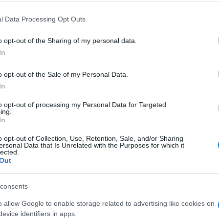
 διάθεση συνεργασίας προς όφελος της
ης Περιφέρειας Ιονίων Νήσων.
l Data Processing Opt Outs
οποίος κατάγεται από τη Ζάκυνθο και διαθέτει
o opt-out of the Sharing of my personal data.
κού περιβάλλοντος του Καναδά, υπογραμμίστηκε η
In
ιών που αφορούν στον τουρισμό, τις επενδύσεις, το
ν Απόδημο Ελληνισμό. Ο Γενικός Πρόξενος
o opt-out of the Sale of my Personal Data.
κά στη διασύνδεση των Ιονίων Νήσων με την
In
 ομογένειας και τις δυνατότητες που προσφέρει η
to opt-out of processing my Personal Data for Targeted
.
ing.
In
οχευμένων συναντήσεων με σημαντικούς
o opt-out of Collection, Use, Retention, Sale, and/or Sharing
οποίοι δραστηριοποιούνται στον Καναδά και τη Νέα
ersonal Data that Is Unrelated with the Purposes for which it
lected.
ους εισαγωγείς ελληνικών προϊόντων στη Βόρεια
Out
γήθηκε στους χώρους των επιχειρήσεών τους και
ροοπτικές συνεργασίας, με έμφαση στην προώθηση
consents
αι ανά κατηγορία, αξιοποιώντας τη μοναδική τους
o allow Google to enable storage related to advertising like cookies on
evice identifiers in apps.