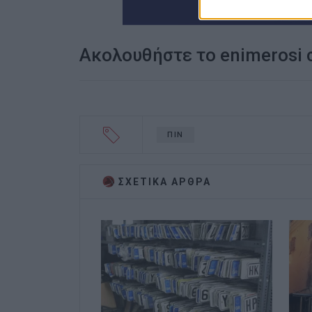
Ακολουθήστε το enimerosi
ΠΙΝ
ΣΧΕΤΙΚA AΡΘΡΑ