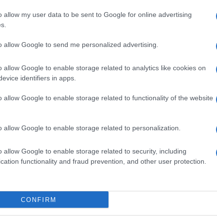
ον Καναδά, παραχώρησε συνέντευξη στον
ος απευθύνεται στην ελληνική ομογένεια, όπου
o allow my user data to be sent to Google for online advertising
s.
ήσων, τη σημασία της διασύνδεσης με την ομογένεια
ς του τουρισμού, της επιχειρηματικότητας, της
to allow Google to send me personalized advertising.
o allow Google to enable storage related to analytics like cookies on
evice identifiers in apps.
o allow Google to enable storage related to functionality of the website
εις Ενημέρωση από το 1990 σε θέσεις υψηλής
στις δημόσιες σχέσεις, το ελεύθερο και το
o allow Google to enable storage related to personalization.
ζ.
o allow Google to enable storage related to security, including
cation functionality and fraud prevention, and other user protection.
CONFIRM