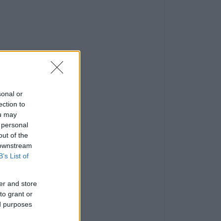
sonal or
ection to
ou may
 personal
out of the
 downstream
B’s List of
er and store
to grant or
ed purposes