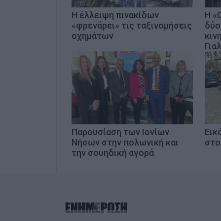
Η έλλειψη πινακίδων
Η «
«φρενάρει» τις ταξινομήσεις
δύο
οχημάτων
κιν
Για
Παρουσίαση των Ιονίων
Εικ
Νήσων στην πολωνική και
στο
την σουηδική αγορά