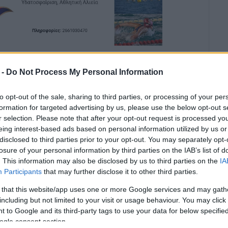
ι η Αντιπεριφερειάρχης Επιχειρηματικότητας &
υ, εκπροσωπώντας τον Περιφερειάρχη Ιονίων
 -
Do Not Process My Personal Information
 πρόσκληση της Κεφαλλονίτικης Αδελφότητας
to opt-out of the sale, sharing to third parties, or processing of your per
formation for targeted advertising by us, please use the below opt-out s
ίσχυση των δεσμών της Περιφέρειας Ιονίων Νήσων
r selection. Please note that after your opt-out request is processed y
ιαίτερα με τους Επτανήσιους της διασποράς,
eing interest-based ads based on personal information utilized by us or
disclosed to third parties prior to your opt-out. You may separately opt-
υνεργασίας της Περιφέρειας Ιονίων Νήσων με τις
losure of your personal information by third parties on the IAB’s list of
κή στήριξη του Απόδημου Ελληνισμού.
. This information may also be disclosed by us to third parties on the
IA
Participants
that may further disclose it to other third parties.
ό Προξενείο της Ελλάδας στο Μόντρεαλ, όπου
άδας στο Μόντρεαλ, Νικόλαο Καραλέκα, καθώς και
 that this website/app uses one or more Google services and may gath
υ του Μόντρεαλ, Έφη Γιάννου.
including but not limited to your visit or usage behaviour. You may click 
 to Google and its third-party tags to use your data for below specifi
ικό και εποικοδομητικό κλίμα, επιβεβαιώνοντας το
ogle consent section.