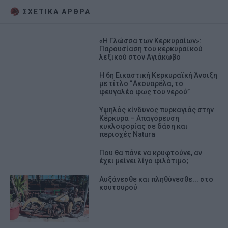
ΣΧΕΤΙΚA AΡΘΡΑ
«Η Γλώσσα των Κερκυραίων»:
Παρουσίαση του κερκυραϊκού
λεξικού στον Αγιάκωβο
Η 6η Εικαστική Κερκυραϊκή Άνοιξη
με τίτλο “Ακουαρέλα, το
φευγαλέο φως του νερού”
Υψηλός κίνδυνος πυρκαγιάς στην
Κέρκυρα – Απαγόρευση
κυκλοφορίας σε δάση και
περιοχές Natura
Που θα πάνε να κρυφτούνε, αν
έχει μείνει λίγο φιλότιμο;
Αυξάνεσθε και πληθύνεσθε... στο
κουτουρού