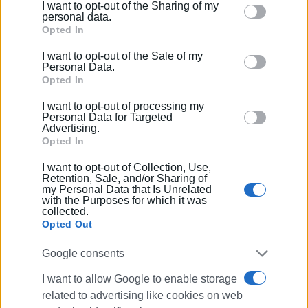
I want to opt-out of the Sharing of my
Please note that this website/app uses one or more
personal data.
Αντίστοιχα, στον Δήμο Νότιας Κέρκυρας το ενδιαφέρον
Google services and may gather and store information
Opted In
φαίνεται να επικεντρώνεται περισσότερο στη σύνθεση
including but not limited to your visit or usage
I want to opt-out of the Sale of my
της Δημοτικής Επιτροπής παρά στο προεδρείο του
behaviour. You may click to grant or deny consent to
Personal Data.
Δημοτικού Συμβουλίου, καθώς εκεί θα αποτυπωθούν οι
Google and its third-party tags to use your data for
Opted In
νέες ισορροπίες στο εσωτερικό της πλειοψηφίας και ο
below specified purposes in below Google consent
I want to opt-out of processing my
βαθμός συμμετοχής διαφορετικών στελεχών στη λήψη
section.
Personal Data for Targeted
των καθημερινών αποφάσεων.
Advertising.
Opted In
Παρότι ο νέος αυτοδιοικητικός νόμος έχει περιορίσει
I want to opt-out of Collection, Use,
σε σημαντικό βαθμό την πολιτική ένταση που
Retention, Sale, and/or Sharing of
χαρακτήριζε παλαιότερα τις δημαιρεσίες, οι εκλογές
my Personal Data that Is Unrelated
with the Purposes for which it was
των συλλογικών οργάνων εξακολουθούν να
collected.
λειτουργούν ως εσωτερικό «βαρόμετρο» για κάθε
Opted Out
δημοτική αρχή. Οι επιλογές των προσώπων, οι
Google consents
συμβολισμοί που εκπέμπουν και οι ισορροπίες που
διαμορφώνουν αποτελούν ουσιαστικά το πρώτο
I want to allow Google to enable storage
πολιτικό μήνυμα για τον τρόπο με τον οποίο οι
related to advertising like cookies on web