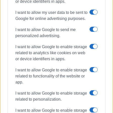
διοικήσεις σκοπεύουν να πορευθούν μέχρι τις επόμενες
or device identifiers in apps.
αυτοδιοικητικές εκλογές.
I want to allow my user data to be sent to
Εμφανίσεις: 1881
Google for online advertising purposes.
I want to allow Google to send me
personalized advertising.
I want to allow Google to enable storage
related to analytics like cookies on web
or device identifiers in apps.
I want to allow Google to enable storage
ΓΙΩΡΓΟΣ ΚΑΤΣΑΪΤΗΣ
related to functionality of the website or
Είναι ο εκδότης - διευθυντής της Ενημέρωσης.
app.
Έχει σπουδάσει και εργαστεί ως μηχανικός και
ηλεκτρονικός. Δημοσιογραφεί από τις αρχές της
I want to allow Google to enable storage
δεκαετίας του 1980. Έχει συνεργαστεί με σχεδόν
related to personalization.
όλες τις αθηναϊκές εφημερίδες. Διετέλεσε
πρόεδρος του Συνδέσμου Ημερησίων
I want to allow Google to enable storage