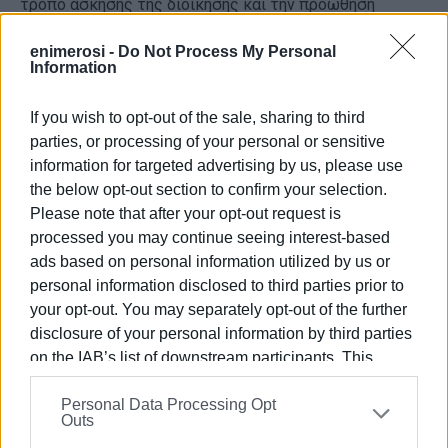
τρόπο άσκησης της διοίκησης και την προώθηση
σημαντικών έργων, το ενδιαφέρον δεν επικεντρώνεται
enimerosi -
Do Not Process My Personal
τόσο στην έκβαση της ψηφοφορίας όσο στις επιλογές
Information
των προσώπων. Σύμφωνα με συγκλίνουσες
πληροφορίες, μέχρι και τις τελευταίες ημέρες
If you wish to opt-out of the sale, sharing to third
εξετάζονταν διαφορετικά σενάρια για τη στελέχωση
parties, or processing of your personal or sensitive
του προεδρείου και κυρίως της Δημοτικής Επιτροπής,
information for targeted advertising by us, please use
με στόχο να εκπροσωπηθούν περισσότερες τάσεις της
the below opt-out section to confirm your selection.
πλειοψηφίας και να αποφευχθούν εσωτερικές τριβές.
Please note that after your opt-out request is
Οι τελικές αποφάσεις, σύμφωνα με τις ίδιες
processed you may continue seeing interest-based
πληροφορίες, αναμένεται να ληφθούν κυριολεκτικά την
ads based on personal information utilized by us or
τελευταία στιγμή.
personal information disclosed to third parties prior to
your opt-out. You may separately opt-out of the further
Στον Δήμο Βόρειας Κέρκυρας οι πληροφορίες
disclosure of your personal information by third parties
συγκλίνουν ότι δεν αναμένονται εκπλήξεις ως προς τη
on the IAB’s list of downstream participants. This
συνοχή της δημοτικής αρχής, αν και συζητείται
information may also be disclosed by us to third parties
ανακατανομή θεσμικών ρόλων ώστε περισσότεροι
Personal Data Processing Opt
on the
IAB’s List of Downstream Participants
that may
δημοτικοί σύμβουλοι να αποκτήσουν ενεργό συμμετοχή
Outs
further disclose it to other third parties.
στο δεύτερο μισό της θητείας.