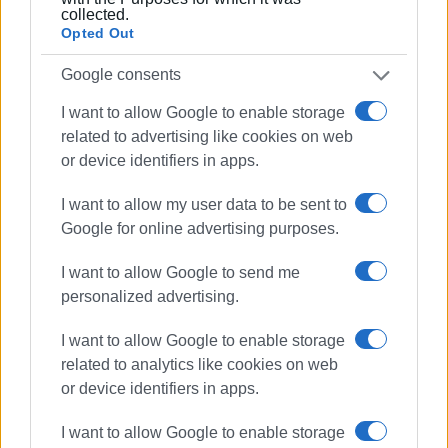
Περιφερειακό Επιχειρησιακό Πρόγραμμα Ιονίων Νήσων
collected.
Opted Out
2014-2020, ο συμβατικός χρόνος ολοκλήρωσής του
είναι 18 μήνες και οι εργασίες αναμένεται να
Google consents
ξεκινήσουν άμεσα με εντατικοποίησή τους τους
καλοκαιρινούς μήνες κατά τους οποίους τα σχολεία
I want to allow Google to enable storage
είναι κλειστά.
related to advertising like cookies on web
Εμφανίσεις: 68
or device identifiers in apps.
I want to allow my user data to be sent to
Ακολουθήστε το enimerosi στο
Facebook
Google for online advertising purposes.
I want to allow Google to send me
Συνδρομητές στο e-paper
personalized advertising.
I want to allow Google to enable storage
related to analytics like cookies on web
or device identifiers in apps.
I want to allow Google to enable storage