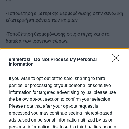
-Τοποθέτηση εξωτερικής θερμομόνωσης στην συνολική
εξωτερική επιφάνεια των κτιρίων.
-Τοποθέτηση θερμομόνωσης στις στέγες και στα
δάπεδα των ισόγειων χώρων.
-Αντικατάσταση των παλαιών κουφωμάτων με νέα τα
enimerosi -
Do Not Process My Personal
οποία θα είναι κατασκευασμένα από σύνθετο προφίλ
Information
πλαισίου αλουμινίου με θερμοδιακοπή και διπλούς
ενεργειακούς υαλοπίνακες.
If you wish to opt-out of the sale, sharing to third
parties, or processing of your personal or sensitive
-Αντικατάσταση των φωτιστικών σωμάτων με νέα
information for targeted advertising by us, please use
υψηλής απόδοσης, τεχνολογίας led.
the below opt-out section to confirm your selection.
Please note that after your opt-out request is
Κατά τη σημερινή υπογραφή της σύμβασης, η Δήμαρχος
processed you may continue seeing interest-based
Μερόπη Υδραίου δηλώνοντας την ικανοποίησή της,
ads based on personal information utilized by us or
ευχαρίστησε τον Αντιδήμαρχο Τεχνικών Υπηρεσιών Ν.
personal information disclosed to third parties prior to