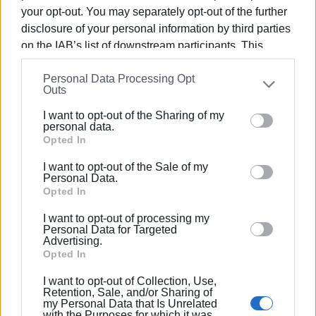
Καλόγερο και τους υπηρεσιακούς παράγοντες της
your opt-out. You may separately opt-out of the further
Διεύθυνσης για την ολοκλήρωση των διαδικασιών
disclosure of your personal information by third parties
συμβασιοποίησης καθώς και τη μετέπειτα
on the IAB’s list of downstream participants. This
παρακολούθηση υλοποίησης του έργου.
information may also be disclosed by us to third parties
Personal Data Processing Opt
on the
IAB’s List of Downstream Participants
that may
Απευθυνόμενη δε στον εκπρόσωπο της αναδόχου
Outs
further disclose it to other third parties.
εταιρείας, εξέφρασε την ευχή οι εργασίες να
I want to opt-out of the Sharing of my
υλοποιηθούν άρτια, απρόσκοπτα και εντός
Please note that this website/app uses one or more
personal data.
χρονοδιαγράμματος ώστε πολύ σύντομα όπως
Google services and may gather and store information
Opted In
χαρακτηριστικά είπε «η μαθητική και εκπαιδευτική
including but not limited to your visit or usage
I want to opt-out of the Sale of my
κοινότητα να λειτουργεί σε βέλτιστες συνθήκες».
behaviour. You may click to grant or deny consent to
Personal Data.
Google and its third-party tags to use your data for
Opted In
Πρόσθεσε τέλος ότι το έργο αυτό είναι εξαιρετικά
below specified purposes in below Google consent
I want to opt-out of processing my
σημαντικό και για τον επιπρόσθετο λόγο του ότι η
section.
Personal Data for Targeted
Advertising.
ανάγκη μείωσης της ενεργειακής κατανάλωσης
Opted In
κρίνεται σήμερα περισσότερο από ποτέ επείγουσα και
επιβεβλημένη.
I want to opt-out of Collection, Use,
Retention, Sale, and/or Sharing of
my Personal Data that Is Unrelated
Σημειώνεται ότι το έργο χρηματοδοτείται από το
with the Purposes for which it was