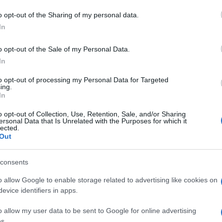
 ανώτατο ακυρωτικό δικαστήριο της χώρας , παρά
o opt-out of the Sharing of my personal data.
αστολή της.
In
ς κόσμος και οι πολίτες της Κέρκυρας δεν μπορούν
o opt-out of the Sale of my Personal Data.
ομικών ελλειμμάτων χωρίς διάλογο και νομιμότητα.
In
έμβαση των παραγωγικών φορέων φέρνουν
to opt-out of processing my Personal Data for Targeted
ing.
In
ς ότι ο Δήμος Κεντρικής Κέρκυρας και Διαποντίων
τις ευθύνες του. Οποιαδήποτε μελλοντική
o opt-out of Collection, Use, Retention, Sale, and/or Sharing
ersonal Data that Is Unrelated with the Purposes for which it
Τελών θα πρέπει να βασίζεται σε ορθολογικά
lected.
Out
πό όλα στον σεβασμό των νόμιμων διαδικασιών.
 Συλλόγου μας θα συνεχίσουν να επαγρυπνούν και να
consents
ων συμφερόντων των μελών τους και της τοπικής
o allow Google to enable storage related to advertising like cookies on
evice identifiers in apps.
o allow my user data to be sent to Google for online advertising
s.