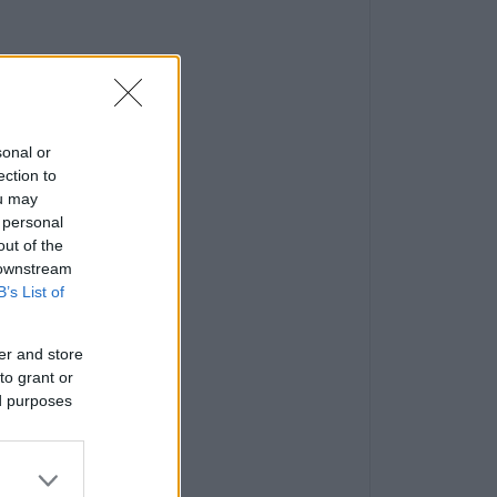
sonal or
ection to
ou may
 personal
out of the
 downstream
B’s List of
er and store
to grant or
ed purposes