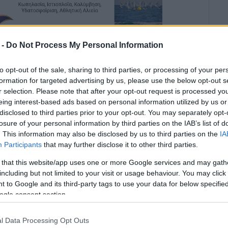
 -
Do Not Process My Personal Information
ερη ικανοποίηση ο Εμπορικός Σύλλογος Κέρκυρας
to opt-out of the sale, sharing to third parties, or processing of your per
υ της Επικρατείας ( ΣτΕ ) , η οποία ανατρέπει την
formation for targeted advertising by us, please use the below opt-out s
αυξήσεων στα δημοτικά τέλη καθαριότητας και
r selection. Please note that after your opt-out request is processed y
eing interest-based ads based on personal information utilized by us or
disclosed to third parties prior to your opt-out. You may separately opt-
εργασία με την Ομοσπονδία - Ο.Ε.Β.Ε.Κ. στάθηκε
losure of your personal information by third parties on the IAB’s list of
. This information may also be disclosed by us to third parties on the
IA
 έμπρακτα την προσφυγή του Δημοτικού Συμβούλου
Participants
that may further disclose it to other third parties.
 that this website/app uses one or more Google services and may gath
ην προσφυγή του κ. Καρύδη ενώπιον της Ειδικής
including but not limited to your visit or usage behaviour. You may click 
οβαρές νομικές πλημμέλειες και την έλλειψη
 to Google and its third-party tags to use your data for below specifi
απόφαση του Δημοτικού Συμβουλίου.
ogle consent section.
ι η απόφαση της Επιτροπής του άρθρου 152, η οποία
l Data Processing Opt Outs
ηση παράνομη λόγω μη τήρησης των προβλεπομένων