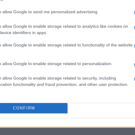
to allow Google to send me personalized advertising.
o allow Google to enable storage related to analytics like cookies on
εις Ενημέρωση από το 1990 σε θέσεις υψηλής
evice identifiers in apps.
στις δημόσιες σχέσεις, το ελεύθερο και το
ζ.
o allow Google to enable storage related to functionality of the website
o allow Google to enable storage related to personalization.
o allow Google to enable storage related to security, including
cation functionality and fraud prevention, and other user protection.
CONFIRM
 στο
Facebook