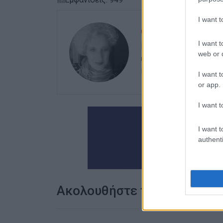
I want 
ΕΛΕΝΗ ΚΟΡΩΝΑΚΗ
I want t
Εργάζεται στις Εκδόσ
web or d
ευθύνης. Ειδικεύεται 
καλλιτεχνικό ρεπορτά
I want t
or app.
I want t
I want t
authenti
Ακολουθήστε το enimerosi