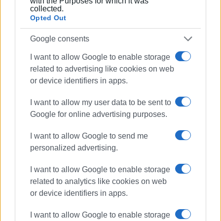
with the Purposes for which it was
μόνο όταν αυτοί παρουσιάζουν το σύνολο της εικόνας
collected.
της οικονομικής κατάστασης του Δήμου και όχι μόνο
Opted Out
του αποσπάσματος των απορριμμάτων.
Google consents
Για τους λόγους αυτούς, ως Σύλλογος ζητάμε:
I want to allow Google to enable storage
τη αναλυτική, μεθοδολογική και τεκμηριωμένη
related to advertising like cookies on web
πρόταση από την πλευρά της δημοτικής αρχής που θα
or device identifiers in apps.
τεθεί σε ουσιαστική διαβούλευση ώστε να βρεθεί μία
I want to allow my user data to be sent to
λύση για το οικονομικό πρόβλημα του Δήμου που
Google for online advertising purposes.
επηρεάζει όλους μας.
Εμφανίσεις: 123
I want to allow Google to send me
personalized advertising.
I want to allow Google to enable storage
related to analytics like cookies on web
or device identifiers in apps.
I want to allow Google to enable storage