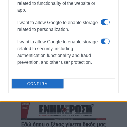
related to functionality of the website or
app.
I want to allow Google to enable storage
related to personalization.
I want to allow Google to enable storage
related to security, including
authentication functionality and fraud
prevention, and other user protection.
Ακολουθήστε το enimerosi στο
Facebook
CONFIRM
Συνδρομητές στο e-paper