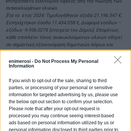
επιπρόσθετο οικονομικό όφελος από την πώληση των
ανακυκλωμένων υλικών.
[Για το έτος 2024: Τιμολογήθηκαν έξοδα 21.196.547 €,
Εισπράχτηκαν έσοδα 11.434.058 €, Διαφορά εσόδων –
εξόδων -9.956.027€ [στοιχεία του Δήμου]. Επομένως,
κάθε επιπλέον τόνος ανακυκλούμενων υλικών οδηγεί
σε σημαντική εξοικονόμηση δημοτικών πόρων και
μείωση της παραπάνω διαφοράς.]
enimerosi -
Do Not Process My Personal
Πέραν αυτών, ως δημότες
δεν έχουμε πειστεί
:
Information
ότι υπάρχει πλήρης έλεγχος των εσόδων του Δήμου
If you wish to opt-out of the sale, sharing to third
που προέρχονται από άλλες πηγές όπως η αξιοποίηση
parties, or processing of your personal or sensitive
της περιουσίας του, η συστηματική είσπραξη τελών για
information for targeted advertising by us, please use
τους χώρους που διαθέτει στα καταστήματα (πχ.
the below opt-out section to confirm your selection.
τραπεζοκαθίσματα), πρόστιμα παραβάσεων, κ.λπ.
Please note that after your opt-out request is
ότι αξιοποιούνται τα εθνικά ή τα ευρωπαϊκά
processed you may continue seeing interest-based
χρηματοδοτικά προγράμματα,
ads based on personal information utilized by us or
και τέλος
personal information disclosed to third parties prior to