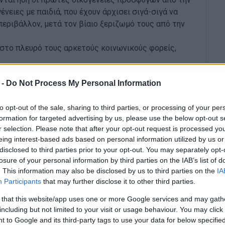
νειες με παιδιά, που έχουν άρχισει σιγά-σιγά να
εριβάλλον, μετά τον βίαιο ξεριζωμό τους από την
 στο πλευρό τους αρκετούς κοινωνικούς φορείς,
 -
Do Not Process My Personal Information
to opt-out of the sale, sharing to third parties, or processing of your per
 δύο από αυτά στο δημοτικό και ένα στη
formation for targeted advertising by us, please use the below opt-out s
ην «Ε» ο Περιφερειακός Διευθυντής Εκπαίδευσης
r selection. Please note that after your opt-out request is processed y
κειται για παιδιά που οι γονείς τους δήλωσαν ότι
eing interest-based ads based on personal information utilized by us or
τα της Κέρκυρας και η προσαρμογή τους γίνεται
disclosed to third parties prior to your opt-out. You may separately opt-
ου έχουμε κάνει, σε συνεργασία με το Υπουργείο
losure of your personal information by third parties on the IAB’s list of
. This information may also be disclosed by us to third parties on the
IA
Participants
that may further disclose it to other third parties.
ναι η γλώσσα καθώς δεν μιλούν καθόλου ελληνικά,
 that this website/app uses one or more Google services and may gath
ννοούνται μαζί τους στην αγγλική γλώσσα, εφόσον
including but not limited to your visit or usage behaviour. You may click 
 πρώτες μέρες ακόμα και στην πορεία θα φανεί πώς
 to Google and its third-party tags to use your data for below specifi