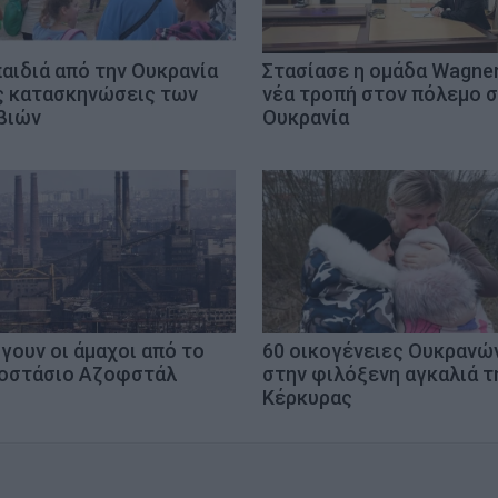
παιδιά από την Ουκρανία
Στασίασε η ομάδα Wagner
ς κατασκηνώσεις των
νέα τροπή στον πόλεμο 
βιών
Ουκρανία
γουν οι άμαχοι από το
60 οικογένειες Ουκρανώ
οστάσιο Αζοφστάλ
στην φιλόξενη αγκαλιά τ
Κέρκυρας