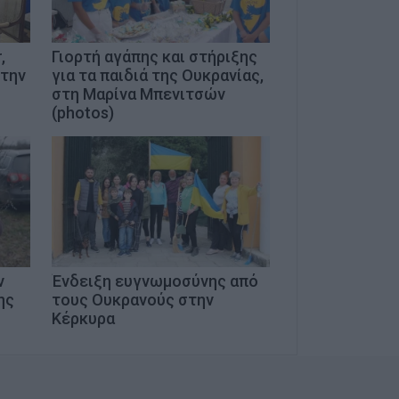
,
Γιορτή αγάπης και στήριξης
στην
για τα παιδιά της Ουκρανίας,
στη Μαρίνα Μπενιτσών
(photos)
ν
Ένδειξη ευγνωμοσύνης από
ης
τους Ουκρανούς στην
Κέρκυρα