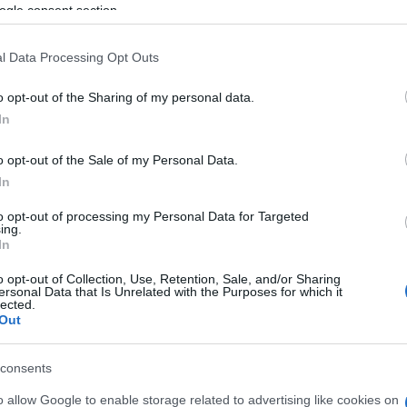
ς, παρέχοντας επίσης ψυχολογική υποστήριξη ώστε
ogle consent section.
εράσουν τις τραυματικές τους εμπειρίες. Στον
εκδοθούν επίσης ενημερωτικά φυλλάδια στα
l Data Processing Opt Outs
ορίες» συμπληρώνει ο κ. Αγγελόπουλος.
o opt-out of the Sharing of my personal data.
ς Κέρκυρας Λαρίσα Κουλιάσα
βρίσκεται σε συνεχή
In
ικογένειες που έχουν φθάσει μέχρι στιγμής
όσωπα. Κάνουμε ενέργειες για να βρούμε σπίτια,
o opt-out of the Sale of my Personal Data.
ρουν μια δική τους στέγη, να εργαστούν και να μην
In
εργαστούν σε τουριστικές επιχειρήσεις, κάποιες
to opt-out of processing my Personal Data for Targeted
αιδιά. Ήδη φροντίσαμε να γραφτούν τρεις
ing.
In
επίσης συγκεντρώσαμε και τους δώσαμε ρούχα.
ι
Πρόσκοποι
, οι οποίοι μάλιστα θα αγκαλιάσουν τα
o opt-out of Collection, Use, Retention, Sale, and/or Sharing
κοινότητα, ώστε να αναπτύξουν ενδιαφέροντα και
ersonal Data that Is Unrelated with the Purposes for which it
lected.
«Ε».
Out
 διάθεσή τους για ο,τιδήποτε χρειαστούν
λέει η
consents
υρας Έμιλυ Κωστελέτου
. Εξάλλου ήδη συλλέγουμε
 παραδόθηκε μια σημαντική ποσότητα ειδών από την
o allow Google to enable storage related to advertising like cookies on