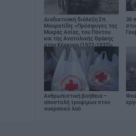
Διαδικτυακή διάλεξη Σπ.
36 
Μουρατίδη: «Πρόσφυγες της
στι
Μικράς Ασίας, του Πόντου
Γου
και της Ανατολικής Θράκης
στην Κέρκυρα (1922-1932)»
Ανθρωπιστική βοήθεια –
Φεύ
αποστολή τροφίμων στον
εργ
ουκρανικό λαό