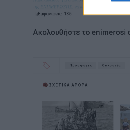
της ΕΝΗΜΕΡΩΣΗΣ, να κάνετε γραπτή ή προφορική α
Εμφανίσεις: 135
Ακολουθήστε το enimerosi
Πρόσφυγες
Ουκρανία
ΣΧΕΤΙΚA AΡΘΡΑ