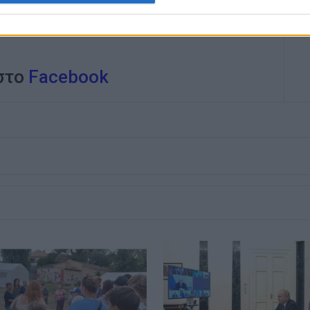
ναφορά στην πηγή με ενεργό λινκ
 στο
Facebook