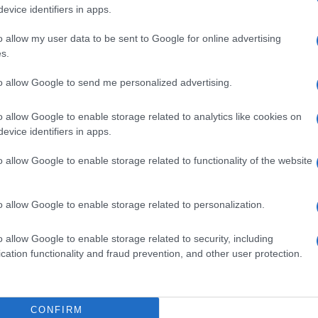
evice identifiers in apps.
 διαρκείας, φαρμακευτικό υλικό και είδη πρώτης
o allow my user data to be sent to Google for online advertising
s.
ων οικογενειών», λέει
η αντιπεριφερειάρχης
ρωπιστικό υλικό στον Ερυθρό Σταυρό
.
to allow Google to send me personalized advertising.
o allow Google to enable storage related to analytics like cookies on
evice identifiers in apps.
κόμα επίσημη καταγραφή» λέει η κ. Ανδριώτη.
o allow Google to enable storage related to functionality of the website
 πάει σε φιλικά τους πρόσωπα, οι πληροφορίες που
οινότητας. Προς το παρόν η επίσημη καταγραφή
λονίκη».
o allow Google to enable storage related to personalization.
Ε.Ε., στους πρόσφυγες χορηγείται αυτόματα 12μηνη
o allow Google to enable storage related to security, including
φαρμακευτικής περίθαλψης.
cation functionality and fraud prevention, and other user protection.
CONFIRM
σιου περιεχομένου παραγωγής της δημοσιογραφικής ομάδας