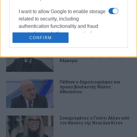
Η ματιά του Νίκου Σερβετά
I want to allow Google to enable storage
related to security, including
authentication functionality and fraud
prevention, and other user protection.
CONFIRM
Άγγελος Αντωνόπουλος: Πέθανε
στα 94 του ο σπουδαίος ηθοποιός
– Η ιδιαίτερη σχέση του με την
Κέρκυρα
Πέθανε ο δημοσιογράφος και
πρώην βουλευτής Νάσος
Αθανασίου
Σοκαρισμένος ο Γούντι Άλλεν από
τον θάνατο της Νταϊάνα Κίτον