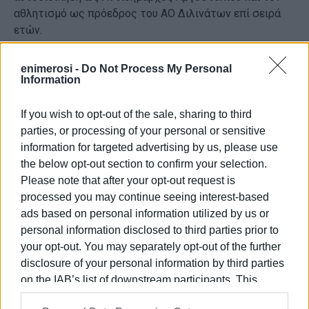
αθλητισμό ως πρόεδρος του ΑΟ Διλινάτων επί σειρά
ετών.
Πρότυπο οικογενειάρχη και επαγγελματία, ένας
enimerosi -
Do Not Process My Personal
σπουδαίος αγωνιστής της Δημοκρατικής Παράταξης.
Information
Ένας άνθρωπος με ατόφια ιδεολογία και ακλόνητη
πίστη στις αξίες του κινήματος.
If you wish to opt-out of the sale, sharing to third
parties, or processing of your personal or sensitive
Θα θυμόμαστε πάντα έναν γνήσιο αγωνιστή.
information for targeted advertising by us, please use
Θα μας λείψει το ήθος και η ευγένειά του.
the below opt-out section to confirm your selection.
Please note that after your opt-out request is
Συλλυπητήρια στους οικείους του και την οικογένεια
processed you may continue seeing interest-based
του.
ads based on personal information utilized by us or
Εμφανίσεις: 96
personal information disclosed to third parties prior to
your opt-out. You may separately opt-out of the further
disclosure of your personal information by third parties
Ακολουθήστε το enimerosi στο
Facebook
on the IAB’s list of downstream participants. This
information may also be disclosed by us to third parties