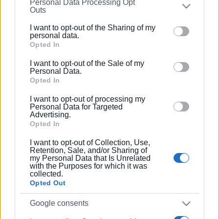
Personal Data Processing Opt
on the
IAB’s List of Downstream Participants
that may
Συνδρομητές στο e-paper
Outs
further disclose it to other third parties.
I want to opt-out of the Sharing of my
Please note that this website/app uses one or more
personal data.
Google services and may gather and store information
Opted In
including but not limited to your visit or usage
I want to opt-out of the Sale of my
behaviour. You may click to grant or deny consent to
Personal Data.
Google and its third-party tags to use your data for
Opted In
below specified purposes in below Google consent
I want to opt-out of processing my
section.
Personal Data for Targeted
Advertising.
Opted In
I want to opt-out of Collection, Use,
Retention, Sale, and/or Sharing of
my Personal Data that Is Unrelated
with the Purposes for which it was
collected.
Opted Out
Google consents