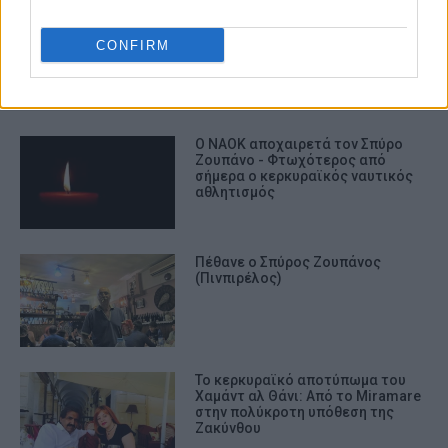
ΑΠΩΛΕΙΑ
ΠΕΝΘΟΣ
CONFIRM
ΣΧΕΤΙΚA AΡΘΡΑ
Ο ΝΑΟΚ αποχαιρετά τον Σπύρο
Ζουπάνο - Φτωχότερος από
σήμερα ο κερκυραϊκός ναυτικός
αθλητισμός
Πέθανε ο Σπύρος Ζουπάνος
(Πινπιρέλος)
Το κερκυραϊκό αποτύπωμα του
Χαμάντ αλ Θάνι: Από το Miramare
στην πολύκροτη υπόθεση της
Ζακύνθου