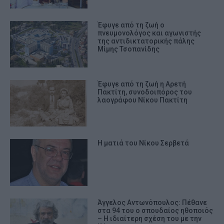
Έφυγε από τη ζωή ο
πνευμονολόγος και αγωνιστής
της αντιδικτατορικής πάλης
Μίμης Τσοπανίδης
Έφυγε από τη ζωή η Αρετή
Πακτίτη, συνοδοιπόρος του
λαογράφου Νίκου Πακτίτη
Η ματιά του Νίκου Σερβετά
Άγγελος Αντωνόπουλος: Πέθανε
στα 94 του ο σπουδαίος ηθοποιός
– Η ιδιαίτερη σχέση του με την