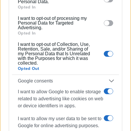
Personal Data.
γραμματέα στο δ.σ. επί οκτώ χρόνια. Πιστεύει
Google and its third-party tags to use your data for
Opted In
πως η ισχυρότερη ιδιότητα του δημοσιογράφου
below specified purposes in below Google consent
στην ενημέρωση είναι το ενδιαφέρον του για τα
I want to opt-out of processing my
section.
Personal Data for Targeted
κοινά και στην επικοινωνία η έντιμη και
Advertising.
ανιδιοτελής διαμεσολάβηση.
Opted In
I want to opt-out of Collection, Use,
Retention, Sale, and/or Sharing of
my Personal Data that Is Unrelated
Ακολουθήστε το enimerosi στο
Facebook
with the Purposes for which it was
collected.
Opted Out
Συνδρομητές στο e-paper
Google consents
I want to allow Google to enable storage
related to advertising like cookies on web
or device identifiers in apps.
I want to allow my user data to be sent to
Google for online advertising purposes.