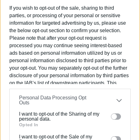
Εμφανίσεις: 2086
If you wish to opt-out of the sale, sharing to third
parties, or processing of your personal or sensitive
information for targeted advertising by us, please use
the below opt-out section to confirm your selection.
Please note that after your opt-out request is
processed you may continue seeing interest-based
ads based on personal information utilized by us or
personal information disclosed to third parties prior to
your opt-out. You may separately opt-out of the further
ΓΙΩΡΓΟΣ ΚΑΤΣΑΪΤΗΣ
disclosure of your personal information by third parties
on the IAB’s list of downstream participants. This
Είναι ο εκδότης - διευθυντής της Ενημέρωσης.
information may also be disclosed by us to third parties
Έχει σπουδάσει και εργαστεί ως μηχανικός και
Personal Data Processing Opt
on the
IAB’s List of Downstream Participants
that may
ηλεκτρονικός. Δημοσιογραφεί από τις αρχές της
Outs
further disclose it to other third parties.
δεκαετίας του 1980. Έχει συνεργαστεί με σχεδόν
όλες τις αθηναϊκές εφημερίδες. Διετέλεσε
I want to opt-out of the Sharing of my
Please note that this website/app uses one or more
personal data.
πρόεδρος του Συνδέσμου Ημερησίων
Google services and may gather and store information
Opted In
Περιφερειακών Εφημερίδων, τον οποίον
including but not limited to your visit or usage
υπηρέτησε και από τη θέση του γενικού
I want to opt-out of the Sale of my
behaviour. You may click to grant or deny consent to