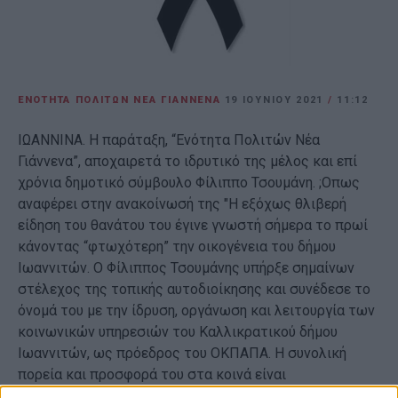
ΕΝΟΤΗΤΑ ΠΟΛΙΤΩΝ ΝΕΑ ΓΙΑΝΝΕΝΑ
19 ΙΟΥΝΊΟΥ 2021
/
11:12
ΙΩΑΝΝΙΝΑ. Η παράταξη, “Ενότητα Πολιτών Νέα
Γιάννενα”, αποχαιρετά το ιδρυτικό της μέλος και επί
χρόνια δημοτικό σύμβουλο Φίλιππο Τσουμάνη. ;Oπως
αναφέρει στην ανακοίνωσή της "Η εξόχως θλιβερή
είδηση του θανάτου του έγινε γνωστή σήμερα το πρωί
κάνοντας “φτωχότερη” την οικογένεια του δήμου
Ιωαννιτών. Ο Φίλιππος Τσουμάνης υπήρξε σημαίνων
στέλεχος της τοπικής αυτοδιοίκησης και συνέδεσε το
όνομά του με την ίδρυση, οργάνωση και λειτουργία των
κοινωνικών υπηρεσιών του Καλλικρατικού δήμου
Ιωαννιτών, ως πρόεδρος του ΟΚΠΑΠΑ. Η συνολική
πορεία και προσφορά του στα κοινά είναι
αδιαμφισβήτητη και η αναγνώριση του έργου του