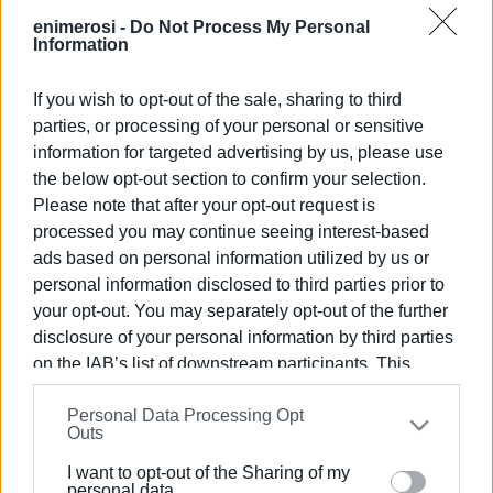
καθολική. Ο επικεφαλής, Θωμάς Μπέγκας, και όλα τα
enimerosi -
Do Not Process My Personal
Information
μέλη της “Ενότητας Πολιτών Νέα Γιάννενα” εκφράζουν
τα ειλικρινή τους συλλυπητήρια στην οικογένειά του.
If you wish to opt-out of the sale, sharing to third
Καλό ταξίδι Φίλιππε".
parties, or processing of your personal or sensitive
Εμφανίσεις: 76
information for targeted advertising by us, please use
the below opt-out section to confirm your selection.
Ακολουθήστε το enimerosi στο
Facebook
Please note that after your opt-out request is
processed you may continue seeing interest-based
ads based on personal information utilized by us or
Συνδρομητές στο e-paper
personal information disclosed to third parties prior to
your opt-out. You may separately opt-out of the further
disclosure of your personal information by third parties
on the IAB’s list of downstream participants. This
information may also be disclosed by us to third parties
Personal Data Processing Opt
on the
IAB’s List of Downstream Participants
that may
Outs
further disclose it to other third parties.
I want to opt-out of the Sharing of my
Please note that this website/app uses one or more
personal data.