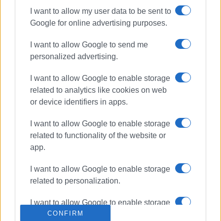
I want to allow my user data to be sent to
ΦΙΛΙΠΠΟΣ ΤΣΟΥΜΑΝΗΣ
ΑΠΩΛΕΙΑ
Google for online advertising purposes.
I want to allow Google to send me
ΣΧΕΤΙΚA AΡΘΡΑ
personalized advertising.
Πέθανε ο Σπύρος Ζουπάνος
I want to allow Google to enable storage
(Πινπιρέλος)
related to analytics like cookies on web
or device identifiers in apps.
I want to allow Google to enable storage
Η ματιά του Νίκου Σερβετά
related to functionality of the website or
app.
I want to allow Google to enable storage
related to personalization.
Άγγελος Αντωνόπουλος: Πέθανε
στα 94 του ο σπουδαίος ηθοποιός
I want to allow Google to enable storage
– Η ιδιαίτερη σχέση του με την
Κέρκυρα
CONFIRM
related to security, including