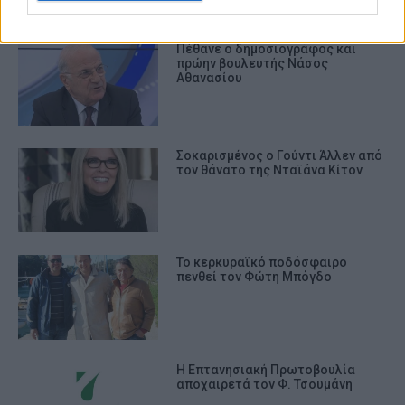
authentication functionality and fraud
prevention, and other user protection.
Πέθανε ο δημοσιογράφος και
πρώην βουλευτής Νάσος
Αθανασίου
Σοκαρισμένος ο Γούντι Άλλεν από
τον θάνατο της Νταϊάνα Κίτον
Το κερκυραϊκό ποδόσφαιρο
πενθεί τον Φώτη Μπόγδο
Η Επτανησιακή Πρωτοβουλία
αποχαιρετά τον Φ. Τσουμάνη