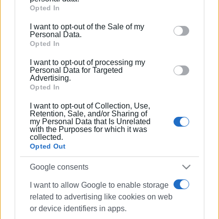
Google services and may gather and store information
Opted In
including but not limited to your visit or usage
I want to opt-out of the Sale of my
behaviour. You may click to grant or deny consent to
Personal Data.
Google and its third-party tags to use your data for
Opted In
below specified purposes in below Google consent
I want to opt-out of processing my
section.
Personal Data for Targeted
Advertising.
Opted In
I want to opt-out of Collection, Use,
Retention, Sale, and/or Sharing of
my Personal Data that Is Unrelated
with the Purposes for which it was
collected.
Opted Out
Google consents
I want to allow Google to enable storage
related to advertising like cookies on web
or device identifiers in apps.
ΕΝΟΤΗΤΑ ΠΟΛΙΤΩΝ ΝΕΑ ΓΙΑΝΝΕΝΑ