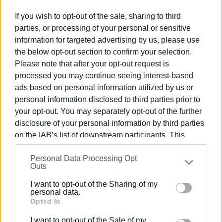
των 14 θανάτων ανά 100.000 κατοίκους στην Κέρκυρα
If you wish to opt-out of the sale, sharing to third
και 47/100.000 στο σύνολο της χώρας. Η διαχρονική
parties, or processing of your personal or sensitive
εξέλιξη της επιδημίας όμως παρουσίασε σημαντικές
information for targeted advertising by us, please use
διακυμάνσεις και υπήρξαν φάσεις, που έτεινε να
the below opt-out section to confirm your selection.
κλιμακωθεί ανεξέλεγκτα και στην Κέρκυρα.
Please note that after your opt-out request is
processed you may continue seeing interest-based
ads based on personal information utilized by us or
personal information disclosed to third parties prior to
Στη διάρκεια του πρώτου κύματος καταγράφηκαν πολύ
your opt-out. You may separately opt-out of the further
λίγα κρούσματα, ενώ όταν έληξε το πρώτο lock down
disclosure of your personal information by third parties
τον Μάιο η διασπορά του ιού είχε ελεγχθεί πλήρως.
on the IAB’s list of downstream participants. This
Στις αρχές Ιουλίου καταγράφηκαν τα πρώτα
information may also be disclosed by us to third parties
κρούσματα ανάμεσα σε επισκέπτες, και από τα μέσα
Personal Data Processing Opt
on the
IAB’s List of Downstream Participants
that may
Ιουλίου άρχισαν και πάλι να καταγράφονται κρούσματα
Outs
further disclose it to other third parties.
ανάμεσα στον μόνιμο πληθυσμό του νησιού. Η διασπορά
I want to opt-out of the Sharing of my
του ιού παρέμενε σε σχετικά χαμηλά επίπεδα μέχρι τα
Please note that this website/app uses one or more
personal data.
τέλη Σεπτεμβρίου.
Google services and may gather and store information
Opted In
including but not limited to your visit or usage
I want to opt-out of the Sale of my
Από τις αρχές Οκτωβρίου άρχισε να αυξάνεται με