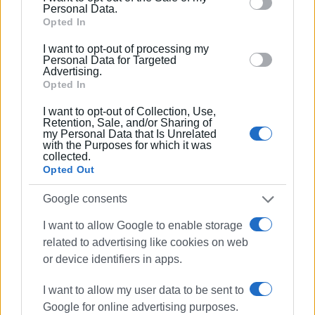
behaviour. You may click to grant or deny consent to
Personal Data.
συνεχώς επιταχυνόμενο ρυθμό, και στις αρχές
Google and its third-party tags to use your data for
Opted In
Νοεμβρίου η αύξηση ήταν πλέον εκθετική. Στη συνέχεια
below specified purposes in below Google consent
I want to opt-out of processing my
η αυξητική τάση υποχώρησε, ο ρυθμός εμφάνισης νέων
section.
Personal Data for Targeted
κρουσμάτων μειώθηκε και σταθεροποιήθηκε το
Advertising.
Δεκέμβριο. Στα τέλη Δεκεμβρίου εμφανίζεται και πάλι
Opted In
μια αυξητική τάση.
I want to opt-out of Collection, Use,
Retention, Sale, and/or Sharing of
Κατά τους επόμενους δύο χειμερινούς μήνες θα
my Personal Data that Is Unrelated
with the Purposes for which it was
χρειασθεί ιδιαίτερη προσοχή και προσπάθεια, για να
collected.
περιοριστούν οι συνέπειες και οι διαστάσεις ενός
Opted Out
πιθανού τρίτου κύματος. Μετά και την αυξημένη
Google consents
κινητικότητα στη διάρκεια των γιορτών είναι πιθανό να
παρουσιαστεί εντονότερη αυξητική τάση, που θα πρέπει
I want to allow Google to enable storage
να ελεγχθεί άμεσα.
related to advertising like cookies on web
or device identifiers in apps.
Η επίδραση του εμβολιαστικού προγράμματος στον
έλεγχο της επιδημίας αναμένεται να εμφανισθεί μετά
I want to allow my user data to be sent to
το τέλος του χειμώνα, και με την προϋπόθεση ότι το
Google for online advertising purposes.