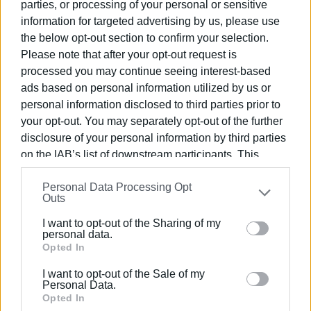
parties, or processing of your personal or sensitive
της κυβέρνηση ο κ. Κικίλιας υποσκάπτει με τον τρόπο
information for targeted advertising by us, please use
αυτό την όποια εικόνα έχει μέχρι σήμερα το
the below opt-out section to confirm your selection.
Νοσοκομείο μας.
Please note that after your opt-out request is
processed you may continue seeing interest-based
Πόσες φορές το κόμμα μου, εγώ, όλοι οι θεσμικοί και
ads based on personal information utilized by us or
συνδικαλιστικοί παράγοντες αυτού του τόπου δεν
personal information disclosed to third parties prior to
ζητήσαμε να προσληφθεί προσωπικό;
your opt-out. You may separately opt-out of the further
disclosure of your personal information by third parties
Η συμπεριφορά αυτή της κυβέρνησης, με την ηχηρή
on the IAB’s list of downstream participants. This
διορισμένη σιωπή του Διοικητή του Νοσοκομείου,
information may also be disclosed by us to third parties
επιβεβαιώνει πως δεν υπάρχει πρόθεση να λυθούν τα
Personal Data Processing Opt
on the
IAB’s List of Downstream Participants
that may
προβλήματα υποστελέχωσης και υποχρηματοδότησης
Outs
further disclose it to other third parties.
του Νοσοκομείου, αφού το προσωπικό έχει μειωθεί,
I want to opt-out of the Sharing of my
αντί να αυξάνεται! Δεν έχει διατεθεί καμία θέση
Please note that this website/app uses one or more
personal data.
μόνιμου ιατρού στο Νοσοκομείο της Κέρκυρας από τις
Google services and may gather and store information
Opted In
τελευταίες προκηρύξεις για την πρόσληψη
including but not limited to your visit or usage
προσωπικού σε νοσοκομειακές μονάδες.
I want to opt-out of the Sale of my
behaviour. You may click to grant or deny consent to
Personal Data.
Google and its third-party tags to use your data for
Opted In
Ας μάθουν οι συμπολίτες μου ότι στη διάρκεια της