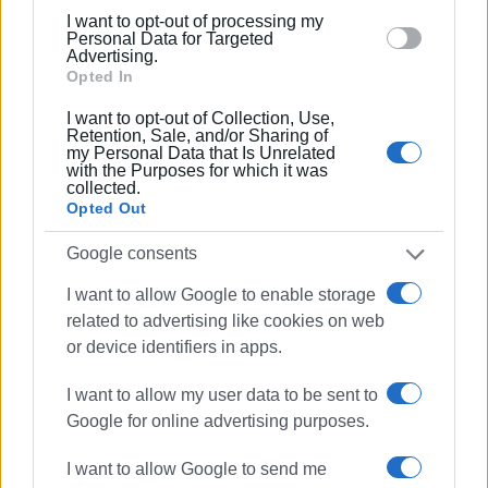
below specified purposes in below Google consent
θητείας της, η κυβέρνηση έχει μειώσει τον αριθμό των
I want to opt-out of processing my
section.
Personal Data for Targeted
ιατρών και του νοσηλευτικού προσωπικού σε
Advertising.
ολόκληρη την Ελλάδα κατά 5.000 σε σχέση με τον
Opted In
Ιούλιο του 2019.
I want to opt-out of Collection, Use,
Retention, Sale, and/or Sharing of
Τώρα που κοντεύουν να διαλύσουν το εθνικό σύστημα
my Personal Data that Is Unrelated
with the Purposes for which it was
υγείας και ειδικά στη Μακεδονία αντί να επιτάξουν
collected.
κλινικές, αντί να προσλάβουν γιατρούς μετακινούν
Opted Out
τους γιατρούς μας από τα Νοσοκομεία όλης της
Google consents
Ελλάδας.
I want to allow Google to enable storage
Μα καλά δεν ντρέπονται;»
related to advertising like cookies on web
Εμφανίσεις: 92
or device identifiers in apps.
I want to allow my user data to be sent to
Ακολουθήστε το enimerosi στο
Facebook
Google for online advertising purposes.
I want to allow Google to send me
Συνδρομητές στο e-paper