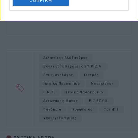
CONFIRM
Αυλωνίτης Αλέξανδρος
Βουλευτής Κέρκυρας ΣΥ.ΡΙΖ.Α.
Πνευμονολόγος
Γιατρός
Ιατρικό Προσωπικό
Μετακίνηση
Γ.Ν.Κ.
Γενικό Νοσοκομείο
Αντωνάκης Μάνος
Ε.Γ.ΕΣΥ.Κ.
Πανδημία
Κορωνοϊός
Covid19
Υπουργείο Υγείας
ΣΧΕΤΙΚA AΡΘΡΑ