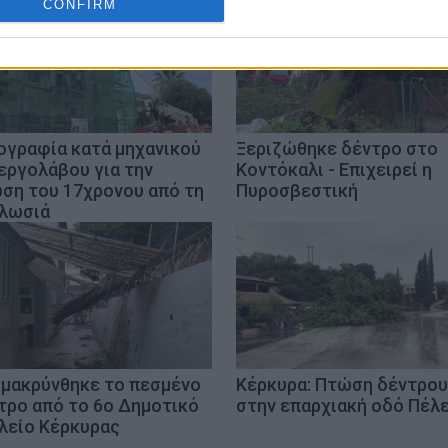
CONFIRM
ογραφία κατά μηχανικού
Ξεριζώθηκε δέντρο στο
 εργολάβου για την
Κοντόκαλι - Επιχειρεί η
ση του 17χρονου από τη
Πυροσβεστική
λωσιά
μακρύνθηκε το πεσμένο
Κέρκυρα: Πτώση δέντρου
τρο από το 6ο Δημοτικό
στην επαρχιακή οδό Πέλ
λείο Κέρκυρας