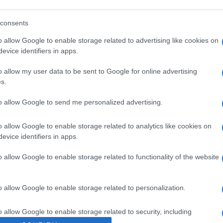
consents
ebook)
o allow Google to enable storage related to advertising like cookies on
evice identifiers in apps.
o allow my user data to be sent to Google for online advertising
s.
 στο
Facebook
to allow Google to send me personalized advertising.
o allow Google to enable storage related to analytics like cookies on
evice identifiers in apps.
κά Φαινόμενα
Ιωάννη Θεοτόκη
o allow Google to enable storage related to functionality of the website
o allow Google to enable storage related to personalization.
o allow Google to enable storage related to security, including
cation functionality and fraud prevention, and other user protection.