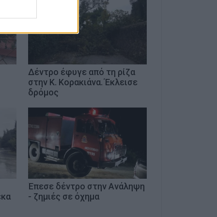
Δέντρο έφυγε από τη ρίζα
στην Κ. Κορακιάνα. Έκλεισε
δρόμος
Έπεσε δέντρο στην Ανάληψη
εκα
- ζημιές σε όχημα