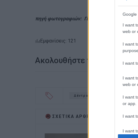
Google 
πηγή φωτογραφιών: Γιώργος Καλούδης (Fac
I want t
web or d
Εμφανίσεις: 121
I want t
purpose
Ακολουθήστε το enimerosi
I want 
I want t
web or d
Δέντρο
Πτώση
Καιρι
I want t
or app.
I want t
ΣΧΕΤΙΚA AΡΘΡΑ
I want t
authenti