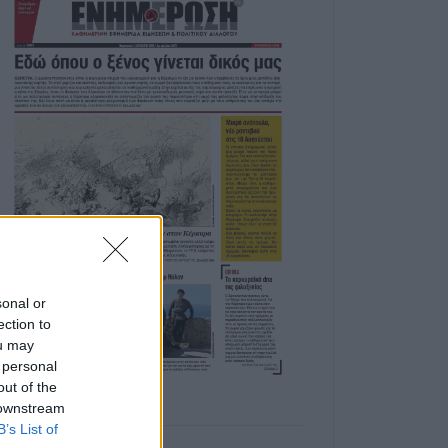
sonal or
ection to
ou may
 personal
out of the
 downstream
B’s List of