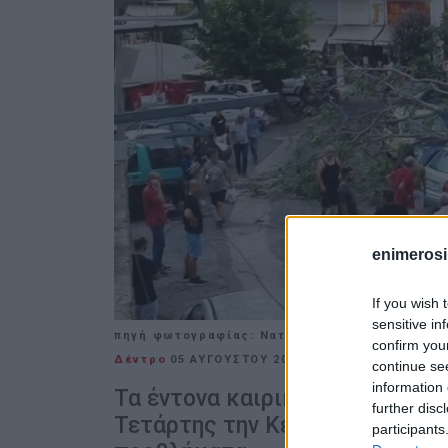
enimerosi
If you wish 
sensitive in
πηγή φωτογραφίας: Νατάσσα Καζιάνη (Facebo
confirm you
Δέντρο
05 ΑΥΓΟΎΣΤΟΥ 2020
/
11:56
continue se
information 
Τα έντονα καιρικά φαινόμενα,
further disc
Τετάρτης την Κέρκυρα, έχουν 
participants