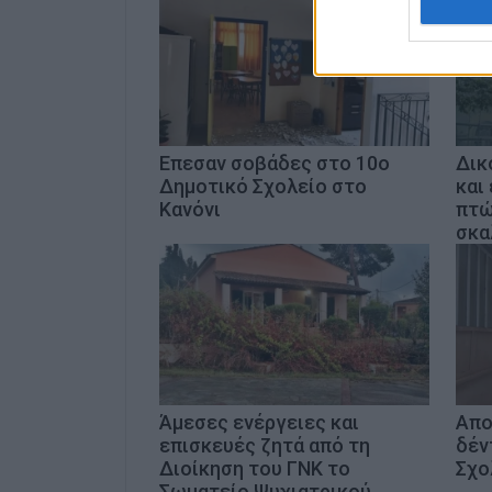
Επεσαν σοβάδες στο 10ο
Δικ
Δημοτικό Σχολείο στο
και
Κανόνι
πτώ
σκα
Άμεσες ενέργειες και
Απο
επισκευές ζητά από τη
δέν
Διοίκηση του ΓΝΚ το
Σχο
Σωματείο Ψυχιατρικού