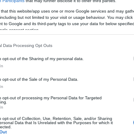
Participants
that may further disclose it to other third parties.
 that this website/app uses one or more Google services and may gath
ποία πλήττουν το νησί από το πρωί της Τετάρτης 5
including but not limited to your visit or usage behaviour. You may click 
βάδων στο Λιστόν
και στη Σπηλιά, αλλά και
 to Google and its third-party tags to use your data for below specifi
σβεστική Υπηρεσία και τα συνεργεία του Δήμου και
ogle consent section.
 ποδός.
l Data Processing Opt Outs
ολύ μεγάλου δέντρου στην οδό Ιωάννη Θεοτόκη (στη
ντά στο Πανεπιστήμιο.
o opt-out of the Sharing of my personal data.
In
ήρξαν ωστόσο, υλικές ζημιές σε σταθμευμένα
o opt-out of the Sale of my Personal Data.
In
to opt-out of processing my Personal Data for Targeted
ing.
In
book)
o opt-out of Collection, Use, Retention, Sale, and/or Sharing
ersonal Data that Is Unrelated with the Purposes for which it
lected.
Out