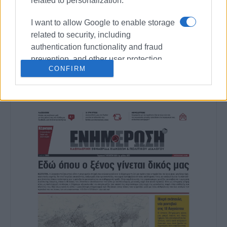
related to personalization.
καλλιτεχνικό ρεπορτάζ.
I want to allow Google to enable storage
related to security, including
authentication functionality and fraud
Ακολουθήστε το enimerosi στο
Facebook
prevention, and other user protection.
CONFIRM
Συνδρομητές στο e-paper