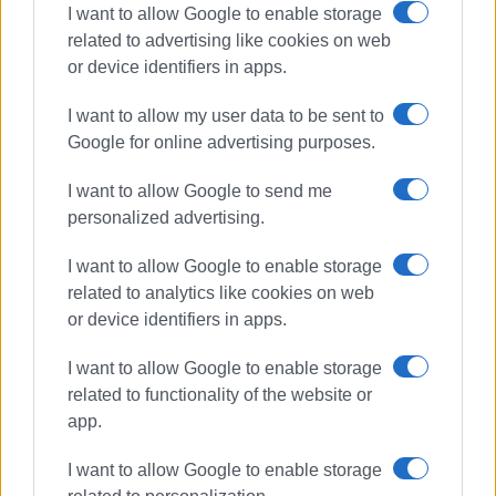
Παρά τις έντονες και συνεχείς πιέσεις του Συλλόγου
I want to allow Google to enable storage
Γονέων και Κηδεμόνων για την αποκατάσταση των
related to advertising like cookies on web
ζημιών, οι εκκλήσεις των αρμοδίων φορέων της
or device identifiers in apps.
σχολικής κοινότητας δεν είχαν βρει ανταπόκριση μέχρι
I want to allow my user data to be sent to
τη στιγμή του συμβάντος.
Google for online advertising purposes.
Εμφανίσεις: 1871
I want to allow Google to send me
personalized advertising.
I want to allow Google to enable storage
related to analytics like cookies on web
or device identifiers in apps.
I want to allow Google to enable storage
related to functionality of the website or
ΕΛΕΝΗ ΚΟΡΩΝΑΚΗ
app.
Εργάζεται στις Εκδόσεις Ενημέρωση από το
1990 σε θέσεις υψηλής ευθύνης. Ειδικεύεται στις
I want to allow Google to enable storage
δημόσιες σχέσεις, το ελεύθερο και το