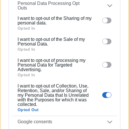
Personal Data Processing Opt
on the
IAB’s List of Downstream Participants
that may
Outs
further disclose it to other third parties.
I want to opt-out of the Sharing of my
Please note that this website/app uses one or more
Ευτυχώς, το συμβάν έλαβε χώρα κατά τη διάρκεια του
personal data.
Google services and may gather and store information
Opted In
Σαββατοκύριακου, με αποτέλεσμα να μην υπάρξουν
including but not limited to your visit or usage
τραυματισμοί, ενώ με την έναρξη του σχολικού ωραρίου
I want to opt-out of the Sale of my
behaviour. You may click to grant or deny consent to
οι εκπαιδευτικοί απαγόρευσαν άμεσα την είσοδο των
Personal Data.
Google and its third-party tags to use your data for
Opted In
μαθητών στις επηρεαζόμενες αίθουσες για λόγους
below specified purposes in below Google consent
ασφαλείας.
I want to opt-out of processing my
section.
Personal Data for Targeted
Advertising.
Σύμφωνα με σχετική ανάρτηση του προέδρου του
Opted In
Συλλόγου Εκπαιδευτικών Πρωτοβάθμιας Εκπαίδευσης
(ΣΕΠΕ) Κέρκυρας, Αντώνη Κουρσάρη, στα μέσα
I want to opt-out of Collection, Use,
Retention, Sale, and/or Sharing of
κοινωνικής δικτύωσης, η διεύθυνση και ο σύλλογος
my Personal Data that Is Unrelated
διδασκόντων είχαν ενημερώσει εγγράφως τις αρμόδιες
with the Purposes for which it was
collected.
υπηρεσίες του Δήμου Κεντρικής Κέρκυρας εδώ και έναν
Opted Out
χρόνο για το σοβαρό πρόβλημα εισροής υδάτων στη
στέγη.
Google consents