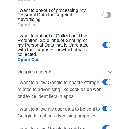
below specified purposes in below Google consent
I want to opt-out of processing my
section.
Personal Data for Targeted
Advertising.
Opted In
I want to opt-out of Collection, Use,
Retention, Sale, and/or Sharing of
my Personal Data that Is Unrelated
with the Purposes for which it was
Πτώση
δέντρο
Ανάληψη
collected.
Opted Out
Πυροσβεστική
Google consents
ΣΧΕΤΙΚA AΡΘΡΑ
I want to allow Google to enable storage
related to advertising like cookies on web
Κέρκυρα: Σε πλήρη ετοιμότητα το
or device identifiers in apps.
νέο Ανακριτικό Κλιμάκιο
Αντιμετώπισης Εγκλημάτων
I want to allow my user data to be sent to
Εμπρησμού (Α.Κ.Α.Ε.Ε.)
Google for online advertising purposes.
I want to allow Google to send me