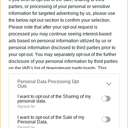
parties, or processing of your personal or sensitive
information for targeted advertising by us, please use
the below opt-out section to confirm your selection.
Please note that after your opt-out request is
processed you may continue seeing interest-based
ads based on personal information utilized by us or
personal information disclosed to third parties prior to
your opt-out. You may separately opt-out of the further
disclosure of your personal information by third parties
on the IAB’s list of downstream participants. This
information may also be disclosed by us to third parties
Personal Data Processing Opt
on the
IAB’s List of Downstream Participants
that may
Outs
further disclose it to other third parties.
I want to opt-out of the Sharing of my
Please note that this website/app uses one or more
personal data.
Google services and may gather and store information
Opted In
including but not limited to your visit or usage
I want to opt-out of the Sale of my
behaviour. You may click to grant or deny consent to
Personal Data.
Google and its third-party tags to use your data for
Opted In