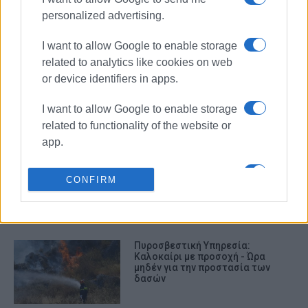
Φωτιά σε εστιατόριο στη
Στρογγυλή τα ξημερώματα – Μόνο
personalized advertising.
υλικές ζημιές
I want to allow Google to enable storage
related to analytics like cookies on web
or device identifiers in apps.
Άμεση επέμβαση της
Πυροσβεστικής σε πυρκαγιά στη
Βόρεια Κέρκυρα
I want to allow Google to enable storage
related to functionality of the website or
app.
Υπό μερικό έλεγχο η φωτιά στα
I want to allow Google to enable storage
Σφακερά – Άμεση η επέμβαση της
CONFIRM
Πυροσβεστικής
related to personalization.
I want to allow Google to enable storage
related to security, including
Πυροσβεστική Υπηρεσία:
authentication functionality and fraud
Καλοκαίρι με προσοχή - Ώρα
μηδέν για την προστασία των
prevention, and other user protection.
δασών