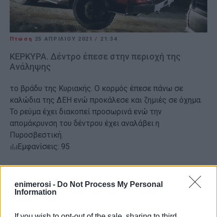
Πτώση
25 ΑΠΡΙΛΊΟΥ 2021
/
21:34
ΚΕΡΚΥΡΑ. Δέντρο έπεσε στην περιοχή της
Ανάληψης
το βράδυ της Κυριακής. Ο κορμός έπεσε πάνω σε
καλώδια της ΔΕΗ ενώ προκάλεσε και ζημιές σε όχημα.
Το ρεύμα έχει διακοπεί προσωρινά ενώ την
απομάκρυνση του δέντρου έχει αναλάβει η
Πυροσβεστική.
Εμφανίσεις: 95
Ακολουθήστε το enimerosi στο
Facebook
enimerosi -
Do Not Process My Personal
Information
Συνδρομητές στο e-paper
If you wish to opt-out of the sale, sharing to third