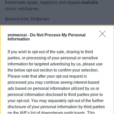
δικαστικές αρχές, παρέχουν από σήμερα
ευελιξία
στους ταξιδιώτες.
Δυνατότητες Επιβατών
Όσοι επιθυμούν, έχουν τη δυνατότητα:
enimerosi -
Do Not Process My Personal
Information
Αλλαγής Εισιτηρίων:
Να προβούν σε αλλαγή των
εισιτηρίων τους
χωρίς κόστος επανέκδοσης και
If you wish to opt-out of the sale, sharing to third
διαφορά ναύλου
.
parties, or processing of your personal or sensitive
Ακύρωσης Κράτησης:
Να ακυρώσουν την κράτησή
information for targeted advertising by us, please use
τους και να λάβουν
credit voucher
για μελλοντική
the below opt-out section to confirm your selection.
χρήση.
Please note that after your opt-out request is
processed you may continue seeing interest-based
Εξέλιξη Απεργίας
ads based on personal information utilized by us or
personal information disclosed to third parties prior to
Σύμφωνα με σχετική
NOTAM
από την Υπηρεσία
your opt-out. You may separately opt-out of the further
Πολιτικής Αεροπορίας (
ΥΠΑ
), η συμμετοχή των
disclosure of your personal information by third parties
Ελεγκτών στην απεργία μπορεί να
ανασταλεί
κατόπιν
on the IAB’s list of downstream participants. This