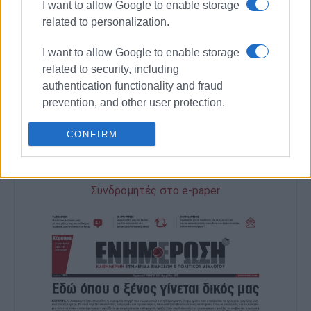
I want to allow Google to enable storage
ΕΛΕΝΗ ΚΟΡΩΝΑΚΗ
related to personalization.
Εργάζεται στις Εκδόσεις Ενημέρωση από το
1990 σε θέσεις υψηλής ευθύνης. Ειδικεύεται στις
I want to allow Google to enable storage
δημόσιες σχέσεις, το ελεύθερο και το
related to security, including
καλλιτεχνικό ρεπορτάζ.
authentication functionality and fraud
prevention, and other user protection.
CONFIRM
Ακολουθήστε το enimerosi στο
Facebook
Συνδρομητές στο e-paper