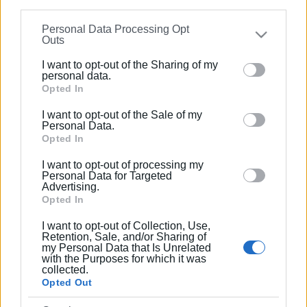
σχετικής απόφασης των αρμόδιων δικαστικών αρχών.
information may also be disclosed by us to third parties
Σημαντική Σημείωση:
Έως ότου εκδοθεί η σχετική
Personal Data Processing Opt
on the
IAB’s List of Downstream Participants
that may
Outs
απόφαση, οι εταιρείες
δεν θα προβούν σε καμία
further disclose it to other third parties.
τροποποίηση
του προγράμματος δρομολογίων.
I want to opt-out of the Sharing of my
Please note that this website/app uses one or more
personal data.
Google services and may gather and store information
Opted In
Επικοινωνία και Πληροφορίες
including but not limited to your visit or usage
I want to opt-out of the Sale of my
Για αλλαγές εισιτηρίων, περισσότερες πληροφορίες ή
behaviour. You may click to grant or deny consent to
Personal Data.
διευκρινίσεις, οι επιβάτες παρακαλούνται να
Google and its third-party tags to use your data for
Opted In
επισκεφθούν τους επίσημους ιστότοπους:
below specified purposes in below Google consent
I want to opt-out of processing my
section.
Personal Data for Targeted
AEGEAN
:
www.aegeanair.com
Advertising.
Opted In
Olympic Air
:
www.olympicair.com
I want to opt-out of Collection, Use,
Εναλλακτικά, μπορούν να επικοινωνήσουν στα
Retention, Sale, and/or Sharing of
my Personal Data that Is Unrelated
παρακάτω τηλέφωνα:
with the Purposes for which it was
collected.
AEGEAN
:
Opted Out
Από σταθερό:
801 1120000