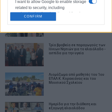
I want to allow Google to enable storage
related to security, including
authentication functionality and fraud
The Olive House: Εγκαίνια για το
CONFIRM
prevention, and other user protection.
πρώτο σταθμό γευσιγνωσίας
ελαιόλαδου με την υπογραφή...
«Κυβερνήτη»
Τρία βραβεία σε παραγωγούς των
Ιόνιων Νησιών για το ελαιόλαδο -
ασπίδα για την υγεία
Λιομάζωμα από μαθητές του 1ου
ΕΠΑΛ Κ. Κορακιάνας και του
Μουσικού Σχολείου
Ημερίδα για την διάθεση και
εξαγωγή ελαιολάδου