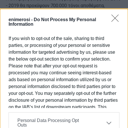
- 2019 θα προκύψουν 700.000 τόνοι αποθέματα,
γεγονός που αναμένεται να φρενάρει τις τιμές και για
την ερχόμενη παραγωγή 2019 - 2020, παρότι η
enimerosi -
Do Not Process My Personal
Information
παραγωγή στην Ισπανία εκτιμάται πως θα πέσει στους
1,2 εκ. τόνους.
If you wish to opt-out of the sale, sharing to third
Οι ίδιες πηγές επιβεβαίωσαν ότι η περσινή χρονιά ήταν
parties, or processing of your personal or sensitive
μία από τις χειρότερες για την ελαιοκομία και τους
information for targeted advertising by us, please use
παραγωγούς της Μεσσηνίας και συνολικά της χώρας
the below opt-out section to confirm your selection.
μας, καθώς όλοι οι τομείς -ποσότητα, ποιότητα και
Please note that after your opt-out request is
τιμές- πήγαν άσχημα.
processed you may continue seeing interest-based
Εμφανίσεις: 71
ads based on personal information utilized by us or
Ακολουθήστε το enimerosi στο
Facebook
personal information disclosed to third parties prior to
your opt-out. You may separately opt-out of the further
disclosure of your personal information by third parties
on the IAB’s list of downstream participants. This
Συνδρομητές στο e-paper
information may also be disclosed by us to third parties
Personal Data Processing Opt
on the
IAB’s List of Downstream Participants
that may
Outs
further disclose it to other third parties.