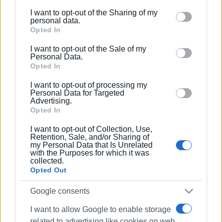
I want to opt-out of the Sharing of my
Please note that this website/app uses one or more
personal data.
Google services and may gather and store information
Opted In
including but not limited to your visit or usage
I want to opt-out of the Sale of my
behaviour. You may click to grant or deny consent to
Personal Data.
Google and its third-party tags to use your data for
Opted In
below specified purposes in below Google consent
I want to opt-out of processing my
section.
Personal Data for Targeted
Advertising.
Opted In
I want to opt-out of Collection, Use,
Retention, Sale, and/or Sharing of
my Personal Data that Is Unrelated
with the Purposes for which it was
collected.
Opted Out
Google consents
I want to allow Google to enable storage
related to advertising like cookies on web