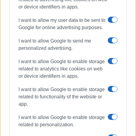
or device identifiers in apps.
I want to allow my user data to be sent to
Google for online advertising purposes.
ΕΛΕΥΘΕΡΙΑ ΚΑΛΑΜΑΤΑΣ
ελαιόλαδο
I want to allow Google to send me
τιμές
personalized advertising.
I want to allow Google to enable storage
ΣΧΕΤΙΚA AΡΘΡΑ
related to analytics like cookies on web
or device identifiers in apps.
Εκπαιδευτική δράση για το
ελαιόλαδο στο Ειδικό
I want to allow Google to enable storage
Επαγγελματικό Γυμνάσιο – Λύκειο
related to functionality of the website or
Κέρκυρας
app.
I want to allow Google to enable storage
Το υψηλό φαινολικό ελαιόλαδο
ως νέα θεραπεία για ασθενείς με
related to personalization.
νευροϊνωμάτωση, τύπου 1