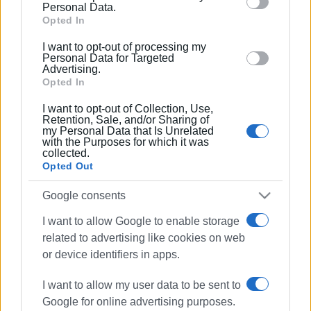
behaviour. You may click to grant or deny consent to
Personal Data.
Google and its third-party tags to use your data for
Opted In
below specified purposes in below Google consent
I want to opt-out of processing my
section.
Personal Data for Targeted
Advertising.
Opted In
I want to opt-out of Collection, Use,
Retention, Sale, and/or Sharing of
my Personal Data that Is Unrelated
with the Purposes for which it was
collected.
Opted Out
Google consents
ελαιόλαδο
ιόνιο πανεπιστήμιο
I want to allow Google to enable storage
related to advertising like cookies on web
or device identifiers in apps.
ΣΧΕΤΙΚA AΡΘΡΑ
I want to allow my user data to be sent to
Επίτιμος Καθηγητής του Ιονίου
Google for online advertising purposes.
Πανεπιστημίου ο Οικουμενικός