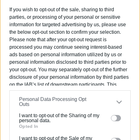
If you wish to opt-out of the sale, sharing to third
Ακολουθήστε το enimerosi στο
Facebook
parties, or processing of your personal or sensitive
information for targeted advertising by us, please use
the below opt-out section to confirm your selection.
Συνδρομητές στο e-paper
Please note that after your opt-out request is
processed you may continue seeing interest-based
ads based on personal information utilized by us or
personal information disclosed to third parties prior to
your opt-out. You may separately opt-out of the further
disclosure of your personal information by third parties
on the IAB’s list of downstream participants. This
information may also be disclosed by us to third parties
Personal Data Processing Opt
on the
IAB’s List of Downstream Participants
that may
Outs
further disclose it to other third parties.
I want to opt-out of the Sharing of my
Please note that this website/app uses one or more
personal data.
Google services and may gather and store information
Opted In
including but not limited to your visit or usage
I want to opt-out of the Sale of my