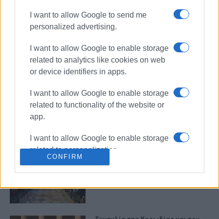
Πατριάρχης Βαρθολομαίος
I want to allow Google to send me
personalized advertising.
Διάλεξη στο Ιόνιο Πανεπιστήμιο:
I want to allow Google to enable storage
Πώς η Τεχνητή Νοημοσύνη
related to analytics like cookies on web
αλλάζει την πνευματική
ιδιοκτησία και το μέλλον της
or device identifiers in apps.
γνώσης
I want to allow Google to enable storage
Ο Πρύτανης Ανδρέας Φλώρος
related to functionality of the website or
εξηγεί γιατί να επιλέξει κανείς το
app.
Ιόνιο Πανεπιστήμιο
I want to allow Google to enable storage
related to personalization.
CONFIRM
Κέρκυρα: Επτά ευρωπαϊκά
πανεπιστήμια συμμετείχαν στο
I want to allow Google to enable storage
πρόγραμμα «Κίθαρις και Αοιδή»
related to security, including
authentication functionality and fraud
prevention, and other user protection.