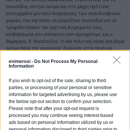
σκουπίδια, κόντρα ακόμα και στο μέχρι πρότινος
επιτυχημένο μοντέλο διαχείρισης των σκανδιναβικών
χωρών, που έφτασαν να αγοράζουν σκουπίδια για να
τροφοδοτήσουν την σχετική βιομηχανία τους,
επιβεβαίωσε στο enimerosi.com προσφάτως και ο
δήμαρχος, Κ. Νικολούζος. Η νέα πολιτική κάνει ένα βήμα
ακόμα πέρα της αναγκαίας διαλογής στην πηγή και
συγκεκριμένα δέον όπως αποθαρρύνεται η παραγωγή
enimerosi -
Do Not Process My Personal
πλαστικών και συσκευασιών μιας χρήσης ώστε να μην
Information
καταλήγουν σκουπίδια και επιβαρύνουν έτσι τη
διαχείριση και το περιβάλλον.
If you wish to opt-out of the sale, sharing to third
Τούτων δοθέντων, είναι φανερό πως θα πρέπει
parties, or processing of your personal or sensitive
σύντομα να αναθεωρηθούν οι αποτυχημένοι Σχεδιασμοί
information for targeted advertising by us, please use
σε Εθνικό και Περιφερειακό επίπεδα. Παραμένει
the below opt-out section to confirm your selection.
βεβαίως ένα θεμελιώδες ερώτημα, ακόμα κι αν όλα
Please note that after your opt-out request is
-κόντρα στη μέχρι ώρας εμπειρία- πάνε καλά και
processed you may continue seeing interest-based
σύμφωνα με το χρονοδιάγραμμα, η Κέρκυρα θα έχει ένα
ads based on personal information utilized by us or
ολοκαίνουργιο εργοστάσιο υποκείμενο όμως στην
personal information disclosed to third parties prior to