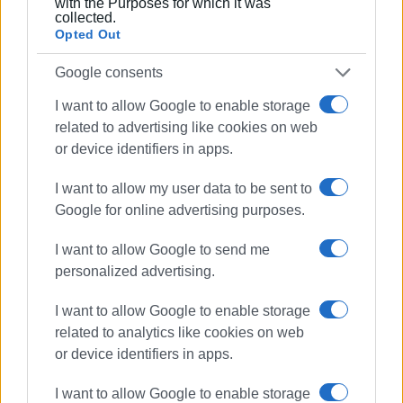
with the Purposes for which it was
collected.
Περιφερειακών Εφημερίδων, τον οποίον
Opted Out
υπηρέτησε και από τη θέση του γενικού
γραμματέα στο δ.σ. επί οκτώ χρόνια. Πιστεύει
Google consents
πως η ισχυρότερη ιδιότητα του δημοσιογράφου
στην ενημέρωση είναι το ενδιαφέρον του για τα
I want to allow Google to enable storage
κοινά και στην επικοινωνία η έντιμη και
related to advertising like cookies on web
ανιδιοτελής διαμεσολάβηση.
or device identifiers in apps.
I want to allow my user data to be sent to
Google for online advertising purposes.
Ακολουθήστε το enimerosi στο
Facebook
I want to allow Google to send me
personalized advertising.
Συνδρομητές στο e-paper
I want to allow Google to enable storage
related to analytics like cookies on web
or device identifiers in apps.
I want to allow Google to enable storage