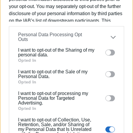
παλιά ευρωπαϊκή στρατηγική, την ώρα που θ' αρχίσει να
your opt-out. You may separately opt-out of the further
εφαρμόζεται η καινούργια σ' ολόκληρη την ευρωπαϊκή
disclosure of your personal information by third parties
Επικράτεια!
on the IAB’s list of downstream participants. This
Εμφανίσεις: 78
information may also be disclosed by us to third parties
Personal Data Processing Opt
on the
IAB’s List of Downstream Participants
that may
Outs
further disclose it to other third parties.
I want to opt-out of the Sharing of my
Please note that this website/app uses one or more
personal data.
Google services and may gather and store information
Opted In
including but not limited to your visit or usage
I want to opt-out of the Sale of my
behaviour. You may click to grant or deny consent to
Personal Data.
Google and its third-party tags to use your data for
Opted In
ΓΙΩΡΓΟΣ ΚΑΤΣΑΪΤΗΣ
below specified purposes in below Google consent
I want to opt-out of processing my
section.
Είναι ο εκδότης - διευθυντής της Ενημέρωσης.
Personal Data for Targeted
Advertising.
Έχει σπουδάσει και εργαστεί ως μηχανικός και
Opted In
ηλεκτρονικός. Δημοσιογραφεί από τις αρχές της
δεκαετίας του 1980. Έχει συνεργαστεί με σχεδόν
I want to opt-out of Collection, Use,
Retention, Sale, and/or Sharing of
όλες τις αθηναϊκές εφημερίδες. Διετέλεσε
my Personal Data that Is Unrelated
πρόεδρος του Συνδέσμου Ημερησίων