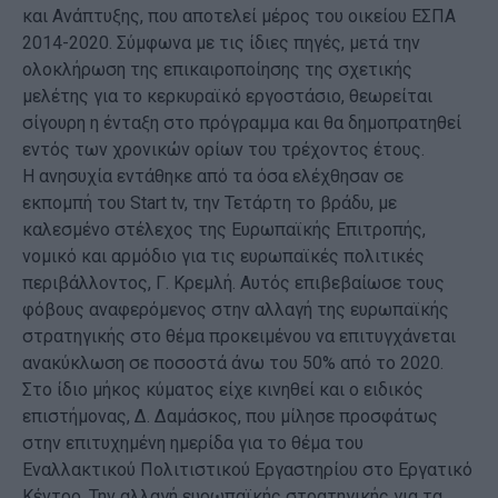
και Ανάπτυξης, που αποτελεί μέρος του οικείου ΕΣΠΑ
2014-2020. Σύμφωνα με τις ίδιες πηγές, μετά την
ολοκλήρωση της επικαιροποίησης της σχετικής
μελέτης για το κερκυραϊκό εργοστάσιο, θεωρείται
σίγουρη η ένταξη στο πρόγραμμα και θα δημοπρατηθεί
εντός των χρονικών ορίων του τρέχοντος έτους.
Η ανησυχία εντάθηκε από τα όσα ελέχθησαν σε
εκπομπή του Start tv, την Τετάρτη το βράδυ, με
καλεσμένο στέλεχος της Ευρωπαϊκής Επιτροπής,
νομικό και αρμόδιο για τις ευρωπαϊκές πολιτικές
περιβάλλοντος, Γ. Κρεμλή. Αυτός επιβεβαίωσε τους
φόβους αναφερόμενος στην αλλαγή της ευρωπαϊκής
στρατηγικής στο θέμα προκειμένου να επιτυγχάνεται
ανακύκλωση σε ποσοστά άνω του 50% από το 2020.
Στο ίδιο μήκος κύματος είχε κινηθεί και ο ειδικός
επιστήμονας, Δ. Δαμάσκος, που μίλησε προσφάτως
στην επιτυχημένη ημερίδα για το θέμα του
Εναλλακτικού Πολιτιστικού Εργαστηρίου στο Εργατικό
Κέντρο. Την αλλαγή ευρωπαϊκής στρατηγικής για τα