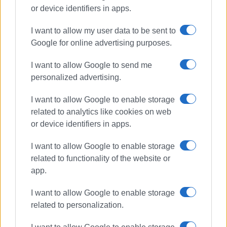
or device identifiers in apps.
I want to allow my user data to be sent to
Google for online advertising purposes.
ΕΛΕΥΘΕΡΙΑ
ελαιόλαδο
τιμές
I want to allow Google to send me
παρθένο
personalized advertising.
I want to allow Google to enable storage
ΣΧΕΤΙΚA AΡΘΡΑ
related to analytics like cookies on web
or device identifiers in apps.
Εκπαιδευτική δράση για το
ελαιόλαδο στο Ειδικό
I want to allow Google to enable storage
Επαγγελματικό Γυμνάσιο – Λύκειο
Κέρκυρας
related to functionality of the website or
app.
Το υψηλό φαινολικό ελαιόλαδο
I want to allow Google to enable storage
ως νέα θεραπεία για ασθενείς με
related to personalization.
νευροϊνωμάτωση, τύπου 1