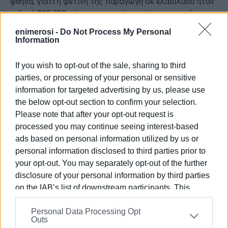
φθηνά, γιατί η φετινή της παραγωγή σε ελαιόλαδο ήταν
τελικά 200.000 τόνους παραπάνω από τις αρχικές
εκτιμήσεις. Ακόμα, προβλέπεται ότι και η επόμενη
enimerosi -
Do Not Process My Personal
παραγωγή θα είναι ακόμα μεγαλύτερη στη χώρα της
Information
Ιβηρικής χερσονήσου, καθώς οι καιρικές συνθήκες
μέχρι τώρα είναι ιδανικές. Οσον αφορά την Ιταλία, που
If you wish to opt-out of the sale, sharing to third
απορροφά τις μεγαλύτερες ποσότητες ελαιολάδου της
parties, or processing of your personal or sensitive
χώρας μας, δεν δείχνει ενδιαφέρον να αγοράσει, αφού
information for targeted advertising by us, please use
έχει προμηθευτεί λάδι από την Τυνησία με 3,30 και 3,40
the below opt-out section to confirm your selection.
ευρώ το κιλό.
Please note that after your opt-out request is
Εμφανίσεις: 63
processed you may continue seeing interest-based
ads based on personal information utilized by us or
Ακολουθήστε το enimerosi στο
Facebook
personal information disclosed to third parties prior to
your opt-out. You may separately opt-out of the further
disclosure of your personal information by third parties
Συνδρομητές στο e-paper
on the IAB’s list of downstream participants. This
information may also be disclosed by us to third parties
Personal Data Processing Opt
on the
IAB’s List of Downstream Participants
that may
Outs
further disclose it to other third parties.