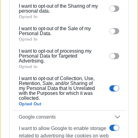
I want to opt-out of the Sharing of my
Please note that this website/app uses one or more
personal data.
Google services and may gather and store information
Opted In
including but not limited to your visit or usage
I want to opt-out of the Sale of my
behaviour. You may click to grant or deny consent to
Personal Data.
Google and its third-party tags to use your data for
Opted In
below specified purposes in below Google consent
I want to opt-out of processing my
section.
Personal Data for Targeted
Advertising.
Opted In
I want to opt-out of Collection, Use,
Retention, Sale, and/or Sharing of
my Personal Data that Is Unrelated
with the Purposes for which it was
collected.
Opted Out
Google consents
I want to allow Google to enable storage
related to advertising like cookies on web