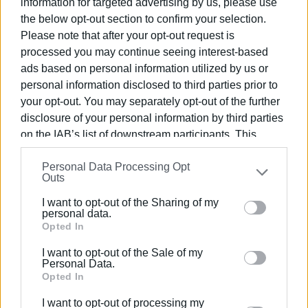
information for targeted advertising by us, please use
του Δήμου είναι για άλλη μια φορά μια από τα ίδια. Μια
the below opt-out section to confirm your selection.
έκθεση ιδεών χωρίς κανένα ουσιαστικό αποτέλεσμα,
Please note that after your opt-out request is
αφού στην πραγματικότητα οι δυνατότητες του Δήμου
processed you may continue seeing interest-based
να επηρεάζει την τουριστική οικονομία είναι ελάχιστες,
ads based on personal information utilized by us or
δεδομένου ότι οι μεγάλες μονοπωλιακές τουριστικές
personal information disclosed to third parties prior to
επιχειρήσεις έχουν τον απόλυτο έλεγχο της προβολής,
your opt-out. You may separately opt-out of the further
της μεταφοράς, της διαμονής και των τιμών στην
disclosure of your personal information by third parties
τουριστική οικονομία.
on the IAB’s list of downstream participants. This
information may also be disclosed by us to third parties
Ο Δήμος, προσπαθεί να δείξει ότι κάνει τουριστική
Personal Data Processing Opt
on the
IAB’s List of Downstream Participants
that may
προβολή για να αποδείξει στην τοπική κοινωνία ότι
Outs
further disclose it to other third parties.
δήθεν ασχολείται με την τουριστική οικονομία. Αυτό
I want to opt-out of the Sharing of my
άλλωστε γίνονταν και διαχρονικά. Οι μικρές
Please note that this website/app uses one or more
personal data.
δυνατότητες τις οποίες μπορούν να αξιοποιήσουν οι
Google services and may gather and store information
Opted In
αυτοδιοικητικοί φορείς, θα πρέπει να
including but not limited to your visit or usage
I want to opt-out of the Sale of my
προσανατολιστούν στην κατεύθυνση της στήριξης των
behaviour. You may click to grant or deny consent to
Personal Data.
εργαζομένων στον τουρισμό, καθώς και των μικρών
Google and its third-party tags to use your data for
Opted In
επιχειρήσεων που δραστηριοποιούνται σε αυτόν. Και να
below specified purposes in below Google consent
I want to opt-out of processing my