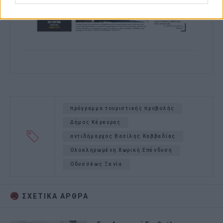
πρόγραμμα τουριστικής προβολής
Δήμος Κέρκυρας
αντιδήμαρχος Βασίλης Καββαδίας
Ολοκληρωμένη Χωρική Επένδυση
Οδυσσέως Ξενία
ΣΧΕΤΙΚA AΡΘΡΑ