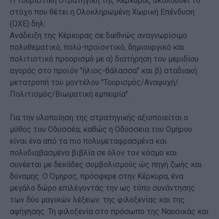
Η τουριστική στρατηγική της Κέρκυρας ακολουθεί το
στόχο που θέτει η Ολοκληρωμένη Χωρική Επένδυση
(ΟΧΕ) δηλ:
Ανάδειξη της Κέρκυρας σε διεθνώς αναγνωρίσιμο
πολυθεματικό, πολύ-προϊοντικό, δημιουργικό και
πολιτιστικό προορισμό με α) διατήρηση του μεριδίου
αγοράς στο προϊόν "ήλιος-θάλασσα" και β) σταδιακή
μετατροπή του μοντέλου "Τουρισμός/Αναψυχή/
Πολιτισμός/Βιωματική εμπειρία".
Για την υλοποίηση της στρατηγικής αξιοποιείται ο
μύθος του Οδυσσέα, καθώς η Οδύσσεια του Ομήρου
είναι ένα από τα πιο πολυμεταφρασμένα και
πολυδιαβασμένα βιβλία σε όλον τον κόσμο και
συνέεται με δεκάδες συμβολισμούς ώς πηγή ζωής και
δύναμης. Ο Όμηρος, πρόσφερε στην Κέρκυρα, ένα
μεγάλο δώρο επιλέγοντάς την ως τόπο συνάντησης
των δύο μαγικών λέξεων: της φιλοξενίας και της
αφήγησης. Τη φιλοξενία στο πρόσωπο της Ναυσικάς και