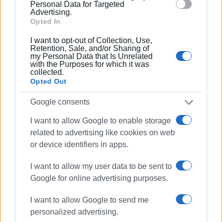
δοθεί βάρος σε μορφές τουρισμού που δεν έχουν σχέση
section.
Personal Data for Targeted
με το all inclusive που κυρίως χρησιμοποιούν οι μεγάλες
Advertising.
Opted In
πολυεθνικές.
I want to opt-out of Collection, Use,
Επιπλέον ο Δήμος πρέπει να φροντίσει τη βελτίωση
Retention, Sale, and/or Sharing of
my Personal Data that Is Unrelated
των υποδομών οι οποίες είναι στην αρμοδιότητά του,
with the Purposes for which it was
για τη βελτίωση και της ζωής των δημοτών και της
collected.
Opted Out
εικόνας που εισπράττουν οι επισκέπτες».
Google consents
Ο Σταμάτης Πελάης υπενθύμισε επίσης το θέμα των
συνθηκών εργασίας των ξενοδοχοϋπαλλήλων, που
I want to allow Google to enable storage
ορισμένες φορές αγγίζουν τα όρια της εξάντλησης, και
related to advertising like cookies on web
την δυσφήμιση που αποτελούν για την Κέρκυρα τέτοιου
or device identifiers in apps.
είδους πρακτικές της εργοδοσίας.
I want to allow my user data to be sent to
Εμφανίσεις: 81
Google for online advertising purposes.
Ακολουθήστε το enimerosi στο
Facebook
I want to allow Google to send me
personalized advertising.