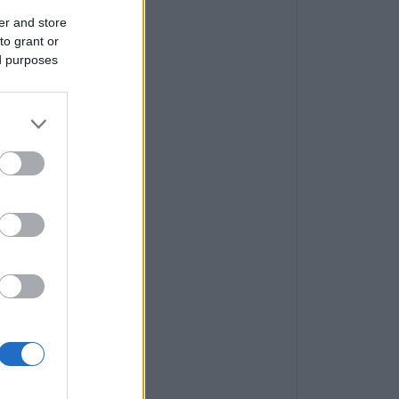
er and store
to grant or
ed purposes