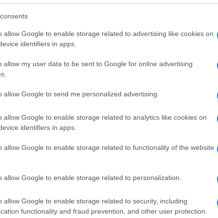
ρειακών συσχετισμών δυνάμεων.
consents
ητο το βασικό ερώτημα: μπορεί η κυβέρνηση του
o allow Google to enable storage related to advertising like cookies on
θηκαν; Η Χεζμπολάχ εξακολουθεί να διαθέτει
evice identifiers in apps.
παρουσία. Χωρίς τη δική της αποδοχή ή χωρίς μια
θα εμπλέκεται και η Τεχεράνη, η εφαρμογή των
o allow my user data to be sent to Google for online advertising
s.
το τέλος μιας σύγκρουσης αλλά ως η έναρξη μιας
to allow Google to send me personalized advertising.
γήσουν και ο λιβανικός στρατός αποκτήσει
για τη σημαντικότερη μεταβολή στην περιοχή μετά
o allow Google to enable storage related to analytics like cookies on
α καταγραφεί ως ακόμη μία φιλόδοξη διπλωματική
evice identifiers in apps.
τικούς συσχετισμούς ισχύος της Μέσης Ανατολής.
o allow Google to enable storage related to functionality of the website
o allow Google to enable storage related to personalization.
ΗΣ
o allow Google to enable storage related to security, including
υθυντής της Ενημέρωσης. Έχει σπουδάσει και
cation functionality and fraud prevention, and other user protection.
ς και ηλεκτρονικός. Δημοσιογραφεί από τις