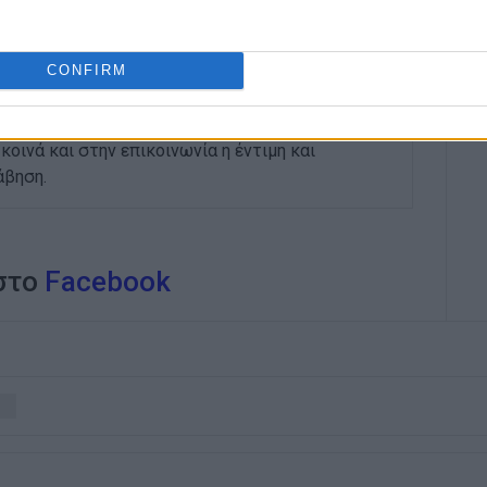
ου 1980. Έχει συνεργαστεί με σχεδόν όλες τις
. Διετέλεσε πρόεδρος του Συνδέσμου Ημερησίων
CONFIRM
ίδων, τον οποίον υπηρέτησε και από τη θέση
 στο δ.σ. επί οκτώ χρόνια. Πιστεύει πως η
του δημοσιογράφου στην ενημέρωση είναι το
κοινά και στην επικοινωνία η έντιμη και
άβηση.
 στο
Facebook
Λ