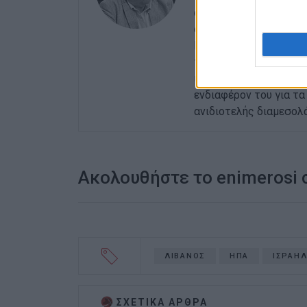
αρχές της δεκαετίας τ
αθηναϊκές εφημερίδες
Περιφερειακών Εφημερ
του γενικού γραμματέα
ισχυρότερη ιδιότητα 
ενδιαφέρον του για τα 
ανιδιοτελής διαμεσολ
Ακολουθήστε το enimerosi
ΛΙΒΑΝΟΣ
ΗΠΑ
ΙΣΡΑΗ
ΣΧΕΤΙΚA AΡΘΡΑ