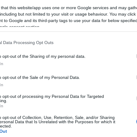
χειρεί μια σταδιακή εφαρμογή αυτού ακριβώς του
 that this website/app uses one or more Google services and may gath
including but not limited to your visit or usage behaviour. You may click 
 to Google and its third-party tags to use your data for below specifi
ό. Για πρώτη φορά μετά από μακρά περίοδο
ogle consent section.
ε συνέχιση άμεσων διαπραγματεύσεων για όλα τα
υτική συμφωνία ούτε για αναγνώριση μεταξύ των δύο
l Data Processing Opt Outs
ησης εμπιστοσύνης» και «συνολικής συμφωνίας»
 την απλή διαχείριση των συνόρων.
o opt-out of the Sharing of my personal data.
In
φορά τον ρόλο της Χεζμπολάχ. Το κείμενο της
 επιχειρήσεων. Αναφέρεται ρητά στη διάλυση μη
o opt-out of the Sale of my Personal Data.
τροπή της επανεμφάνισής τους. Οι Ηνωμένες
In
βάνου εμφανίζονται να συγκλίνουν στην ενίσχυση
ναδικού νόμιμου φορέα άσκησης στρατιωτικής
to opt-out of processing my Personal Data for Targeted
ing.
In
αναφορές στο Ιράν. Για την Ουάσιγκτον και το Τελ
o opt-out of Collection, Use, Retention, Sale, and/or Sharing
ersonal Data that Is Unrelated with the Purposes for which it
ς ιρανικής επιρροής στην Ανατολική Μεσόγειο. Η
lected.
τωπίζεται μόνο ως ζήτημα ασφάλειας για το
Out