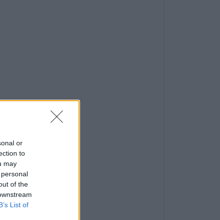
sonal or
ection to
ou may
 personal
out of the
 downstream
B’s List of