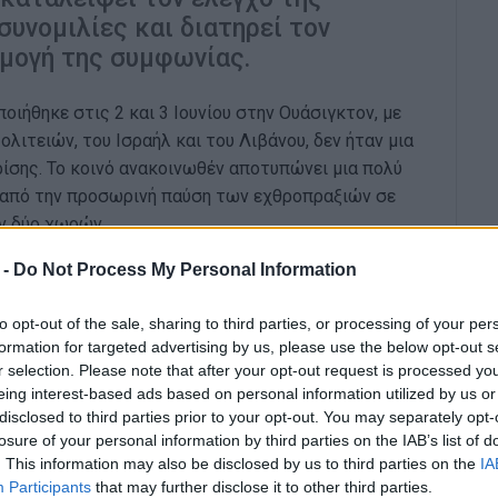
συνομιλίες και διατηρεί τον
ρμογή της συμφωνίας.
ιήθηκε στις 2 και 3 Ιουνίου στην Ουάσιγκτον, με
τειών, του Ισραήλ και του Λιβάνου, δεν ήταν μια
ίσης. Το κοινό ανακοινωθέν αποτυπώνει μια πολύ
η από την προσωρινή παύση των εχθροπραξιών σε
ν δύο χωρών.
 για εφαρμογή κατάπαυσης του πυρός με δύο
 -
Do Not Process My Personal Information
επιθέσεων της Χεζμπολάχ και την απομάκρυνση των
αμού Λιτάνι. Παράλληλα, συμφωνήθηκε η δημιουργία
to opt-out of the sale, sharing to third parties, or processing of your per
formation for targeted advertising by us, please use the below opt-out s
αρμοδιότητα ασφάλειας θα έχει ο λιβανικός
r selection. Please note that after your opt-out request is processed y
ργανώσεων.
eing interest-based ads based on personal information utilized by us or
disclosed to third parties prior to your opt-out. You may separately opt-
ρα μεγάλη. Από τον πόλεμο του 2006 και την
losure of your personal information by third parties on the IAB’s list of
υ Ασφαλείας του ΟΗΕ, η διεθνής κοινότητα
. This information may also be disclosed by us to third parties on the
IA
άμεων της Χεζμπολάχ από τον νότιο Λίβανο. Είκοσι
Participants
that may further disclose it to other third parties.