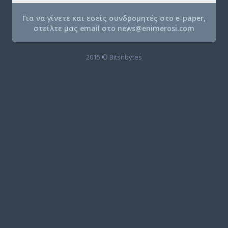
Για να γίνετε και εσείς συνδρομητές στο e-paper,
στείλτε μας email στο
news@enimerosi.com
2015 © Bitsnbytes