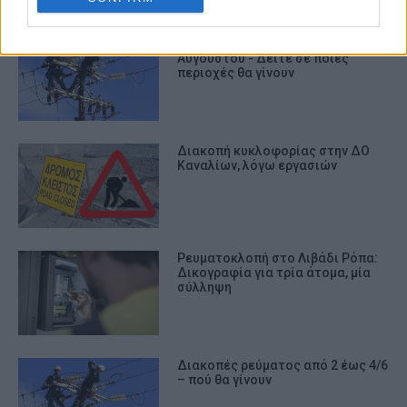
Διακοπές ρεύματος 5 και 6
Αυγούστου - Δείτε σε ποιες
περιοχές θα γίνουν
Διακοπή κυκλοφορίας στην ΔΟ
Καναλίων, λόγω εργασιών
Ρευματοκλοπή στο Λιβάδι Ρόπα:
Δικογραφία για τρία άτομα, μία
σύλληψη
Διακοπές ρεύματος από 2 έως 4/6
– πού θα γίνουν