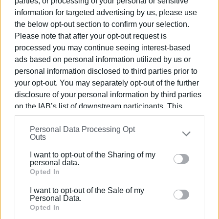
parties, or processing of your personal or sensitive
information for targeted advertising by us, please use
«Εάν πάμε σε νέο σημείο, οι γραφειοκρατικές
the below opt-out section to confirm your selection.
διαδικασίες θα πάρουν χρόνο, μεταθέτοντας την
Please note that after your opt-out request is
ολοκλήρωση του έργου στο μέλλον», υπογράμμισε ο
processed you may continue seeing interest-based
Διευθυντής του ΔΕΔΔΗΕ.
ads based on personal information utilized by us or
Εμφανίσεις: 2050
personal information disclosed to third parties prior to
your opt-out. You may separately opt-out of the further
disclosure of your personal information by third parties
on the IAB’s list of downstream participants. This
information may also be disclosed by us to third parties
Personal Data Processing Opt
on the
IAB’s List of Downstream Participants
that may
Outs
further disclose it to other third parties.
I want to opt-out of the Sharing of my
Please note that this website/app uses one or more
personal data.
Google services and may gather and store information
Opted In
ΕΛΕΝΗ ΚΟΡΩΝΑΚΗ
including but not limited to your visit or usage
Εργάζεται στις Εκδόσεις Ενημέρωση από το
I want to opt-out of the Sale of my
behaviour. You may click to grant or deny consent to
Personal Data.
1990 σε θέσεις υψηλής ευθύνης. Ειδικεύεται στις
Google and its third-party tags to use your data for
Opted In
δημόσιες σχέσεις, το ελεύθερο και το
below specified purposes in below Google consent