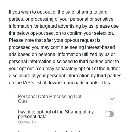
Υπεύθυνος Προγραμμάτων
:
Κωνσταντίνος
Χριστόπουλος
If you wish to opt-out of the sale, sharing to third
parties, or processing of your personal or sensitive
ΜΟΥΣΕΙΟ ΧΑΡΤΟΝΟΜΙΣΜΑΤΩΝ ΙΟΝΙΚΗΣ ΤΡΑΠΕΖΗΣ
information for targeted advertising by us, please use
Πλατεία Αγίου Σπυρίδωνος (Ηρώων Κυπριακού Αγώνα)
the below opt-out section to confirm your selection.
Please note that after your opt-out request is
Τηλέφωνο: 266 104 1552
processed you may continue seeing interest-based
ads based on personal information utilized by us or
banknotemuseum@alpha.gr
personal information disclosed to third parties prior to
www.alphapolitismos.gr
your opt-out. You may separately opt-out of the further
disclosure of your personal information by third parties
Εμφανίσεις: 120
on the IAB’s list of downstream participants. This
information may also be disclosed by us to third parties
Personal Data Processing Opt
on the
IAB’s List of Downstream Participants
that may
Ακολουθήστε το enimerosi στο
Facebook
Outs
further disclose it to other third parties.
I want to opt-out of the Sharing of my
Please note that this website/app uses one or more
personal data.
Συνδρομητές στο e-paper
Google services and may gather and store information
Opted In
including but not limited to your visit or usage