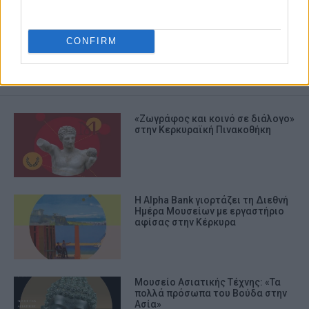
ΔΙΕΘΝΗΣ ΗΜΕΡΑ ΜΟΥΣΕΙΩΝ
ΜΟΥΣΕΙΟ ΧΑΡΤΟΝΟΜΙΣΜΑΤΩΝ
CONFIRM
ΣΧΕΤΙΚA AΡΘΡΑ
«Ζωγράφος και κοινό σε διάλογο»
στην Κερκυραϊκή Πινακοθήκη
Η Alpha Bank γιορτάζει τη Διεθνή
Ημέρα Μουσείων με εργαστήριο
αφίσας στην Κέρκυρα
Μουσείο Ασιατικής Τέχνης: «Τα
πολλά πρόσωπα του Βούδα στην
Ασία»