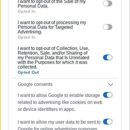
I want to opt-out of the Sale of my
behaviour. You may click to grant or deny consent to
Personal Data.
Google and its third-party tags to use your data for
Opted In
below specified purposes in below Google consent
I want to opt-out of processing my
section.
Personal Data for Targeted
Advertising.
Opted In
I want to opt-out of Collection, Use,
Retention, Sale, and/or Sharing of
my Personal Data that Is Unrelated
with the Purposes for which it was
collected.
Opted Out
Google consents
I want to allow Google to enable storage
related to advertising like cookies on web
or device identifiers in apps.
I want to allow my user data to be sent to
Google for online advertising purposes.