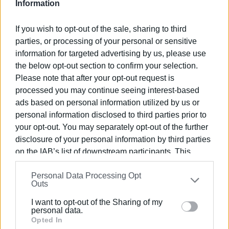
Information
ως ζωντανού πολιτιστικού οργανισμού, που ενθαρρύνει
τη συμμετοχή, τον διάλογο και τη δημιουργική επαφή
If you wish to opt-out of the sale, sharing to third
του κοινού με την τέχνη και την ιστορία.
parties, or processing of your personal or sensitive
Πληροφορίες – Επικοινωνία
information for targeted advertising by us, please use
the below opt-out section to confirm your selection.
Διάρκεια δράσης: 13–17 Μαΐου 2026
Please note that after your opt-out request is
processed you may continue seeing interest-based
13–15 Μαΐου: Ειδικά διαμορφωμένα προγράμματα για
ads based on personal information utilized by us or
σχολικές ομάδες, με συμμετοχή κατόπιν ραντεβού
personal information disclosed to third parties prior to
16–17 Μαΐου: Η δράση είναι ανοιχτή στο ευρύ
your opt-out. You may separately opt-out of the further
κοινό Μουσείο Χαρτονομισμάτων Ιονικής Τραπέζης
disclosure of your personal information by third parties
on the IAB’s list of downstream participants. This
Τηλ.: 26610 41552
information may also be disclosed by us to third parties
Personal Data Processing Opt
on the
IAB’s List of Downstream Participants
that may
E-mail:
banknotemuseum@alpha.gr
Outs
further disclose it to other third parties.
www.alphapolitismos.gr
I want to opt-out of the Sharing of my
Please note that this website/app uses one or more
personal data.
Εμφανίσεις: 577
Google services and may gather and store information
Opted In