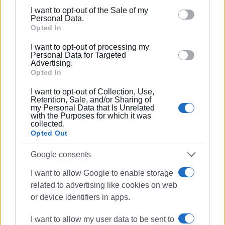
including but not limited to your visit or usage
I want to opt-out of the Sale of my
behaviour. You may click to grant or deny consent to
Personal Data.
Google and its third-party tags to use your data for
Opted In
below specified purposes in below Google consent
I want to opt-out of processing my
section.
Personal Data for Targeted
Advertising.
Opted In
I want to opt-out of Collection, Use,
ΕΛΕΝΗ ΚΟΡΩΝΑΚΗ
Retention, Sale, and/or Sharing of
my Personal Data that Is Unrelated
Εργάζεται στις Εκδόσεις Ενημέρωση από το
with the Purposes for which it was
collected.
1990 σε θέσεις υψηλής ευθύνης. Ειδικεύεται στις
Opted Out
δημόσιες σχέσεις, το ελεύθερο και το
καλλιτεχνικό ρεπορτάζ.
Google consents
I want to allow Google to enable storage
related to advertising like cookies on web
Ακολουθήστε το enimerosi στο
Facebook
or device identifiers in apps.
I want to allow my user data to be sent to