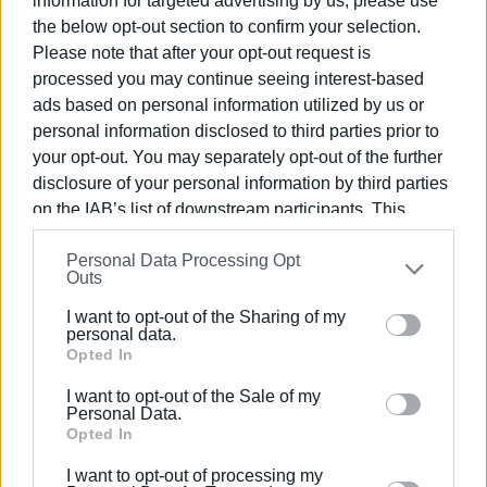
information for targeted advertising by us, please use
1990 σε θέσεις υψηλής ευθύνης. Ειδικεύεται στις
the below opt-out section to confirm your selection.
δημόσιες σχέσεις, το ελεύθερο και το
Please note that after your opt-out request is
καλλιτεχνικό ρεπορτάζ.
processed you may continue seeing interest-based
ads based on personal information utilized by us or
personal information disclosed to third parties prior to
Ακολουθήστε το enimerosi στο
Facebook
your opt-out. You may separately opt-out of the further
disclosure of your personal information by third parties
on the IAB’s list of downstream participants. This
information may also be disclosed by us to third parties
Συνδρομητές στο e-paper
Personal Data Processing Opt
on the
IAB’s List of Downstream Participants
that may
Outs
further disclose it to other third parties.
I want to opt-out of the Sharing of my
Please note that this website/app uses one or more
personal data.
Google services and may gather and store information
Opted In
including but not limited to your visit or usage
I want to opt-out of the Sale of my
behaviour. You may click to grant or deny consent to
Personal Data.
Google and its third-party tags to use your data for
Opted In
below specified purposes in below Google consent
I want to opt-out of processing my
section.