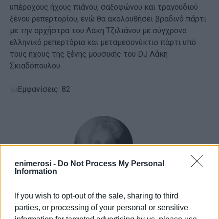
υπέροχους ήχους πιάνου, σαξοφώνου και τραγουδιού
ξένου ρεπερτορίου, ενώ θα ακολουθήσει βραδινό πάρτι
με την ορχήστρα του Λάκη Τζιλιάνου με σύγχρονο
ελληνικό ρεπερτόρια και μεταμεσονύκτιο πάρτι υπό
τους ήχους της ξένης μουσικής του DJ Λάκη
Σκιαδόπουλου.
Εμφανίσεις: 82
enimerosi -
Do Not Process My Personal
Information
Ελένη Κορωνάκη
If you wish to opt-out of the sale, sharing to third
parties, or processing of your personal or sensitive
Εργάζεται στις Εκδόσεις Ενημέρωση από το