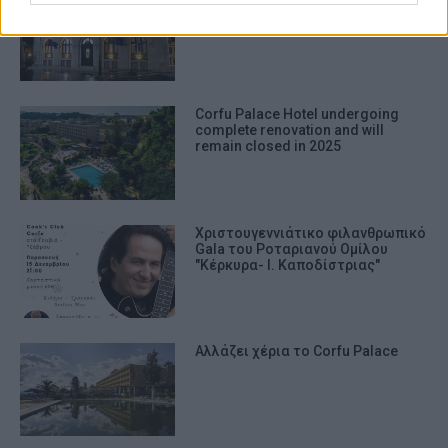
Corfu Palace Hotel undergoing
complete renovation and will
remain closed in 2025
Χριστουγεννιάτικο φιλανθρωπικό
Gala του Ροταριανού Ομίλου
"Κέρκυρα- Ι. Καποδίστριας"
Αλλάζει χέρια το Corfu Palace