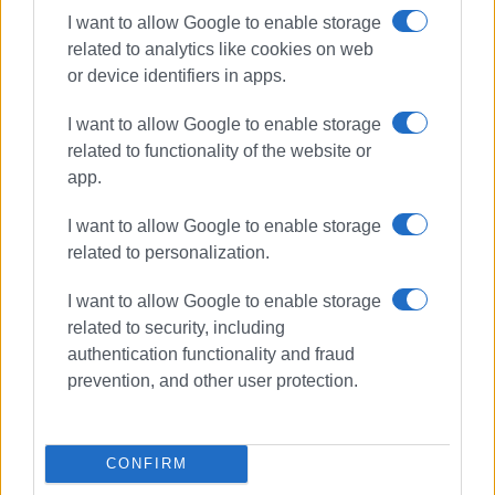
I want to allow Google to enable storage
related to analytics like cookies on web
or device identifiers in apps.
I want to allow Google to enable storage
related to functionality of the website or
app.
I want to allow Google to enable storage
related to personalization.
I want to allow Google to enable storage
Ροταριανός Όμιλος Κέρκυρας –
related to security, including
Καποδίστριας
authentication functionality and fraud
Corfu Palace
gala
prevention, and other user protection.
ΣΧΕΤΙΚA AΡΘΡΑ
CONFIRM
Lyrical Evenings at Old Town Hall