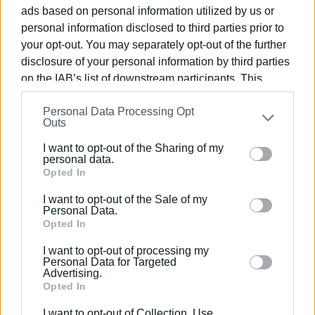
ads based on personal information utilized by us or
personal information disclosed to third parties prior to
your opt-out. You may separately opt-out of the further
Συνδρομητές στο e-paper
disclosure of your personal information by third parties
on the IAB’s list of downstream participants. This
information may also be disclosed by us to third parties
Personal Data Processing Opt
on the
IAB’s List of Downstream Participants
that may
Outs
further disclose it to other third parties.
I want to opt-out of the Sharing of my
Please note that this website/app uses one or more
personal data.
Google services and may gather and store information
Opted In
including but not limited to your visit or usage
I want to opt-out of the Sale of my
behaviour. You may click to grant or deny consent to
Personal Data.
Google and its third-party tags to use your data for
Opted In
below specified purposes in below Google consent
I want to opt-out of processing my
section.
Personal Data for Targeted
Advertising.
Opted In
I want to opt-out of Collection, Use,