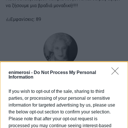
να ζήσουμε μια βραδιά μοναδική!!!!
Εμφανίσεις: 89
enimerosi -
Do Not Process My Personal
Information
Ελένη Κορωνάκη
Εργάζεται στις Εκδόσεις Ενημέρωση από το
If you wish to opt-out of the sale, sharing to third
1990 σε θέσεις υψηλής ευθύνης. Ειδικεύεται στις
parties, or processing of your personal or sensitive
δημόσιες σχέσεις, το ελεύθερο και το
information for targeted advertising by us, please use
καλλιτεχνικό ρεπορτάζ.
the below opt-out section to confirm your selection.
Please note that after your opt-out request is
Ακολουθήστε το enimerosi στο
Facebook
processed you may continue seeing interest-based