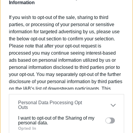
Γονείς, εκπαιδευτικοί και η τοπική κοινωνία
Information
υπερασπιζόμαστε ένα πραγματικά δημόσιο σχολείο για
όλα τα παιδιά, το σχολείο της γειτονιάς, συνέχεια της
If you wish to opt-out of the sale, sharing to third
φοίτησης στο Δημοτικό. Ένα σχολείο που θα δίνει στα
parties, or processing of your personal or sensitive
παιδιά μας την γενική ολόπλευρη μόρφωση, θα
information for targeted advertising by us, please use
the below opt-out section to confirm your selection.
αναδεικνύει κλίσεις και θα καλλιεργεί ταλέντα, θα
Please note that after your opt-out request is
παρέχει στα παιδιά μας με όλα εκείνα τα απαραίτητα
processed you may continue seeing interest-based
εφόδια για να μπορέσουν να σταθούν αξιοπρεπείς στην
ads based on personal information utilized by us or
ενήλικη ζωή τους. Δεν θέλουμε ένα σχολείο
personal information disclosed to third parties prior to
κατηγοριοποιημένo για λίγους και «εκλεκτούς» και
your opt-out. You may separately opt-out of the further
στοιβαγμένα σχολεία για όλους τους υπόλοιπους.
disclosure of your personal information by third parties
ΦΩΤΟ ΕΛΜΕ
on the IAB’s list of downstream participants. This
information may also be disclosed by us to third parties
Εμφανίσεις: 442
Personal Data Processing Opt
on the
IAB’s List of Downstream Participants
that may
Outs
further disclose it to other third parties.
Ακολουθήστε το enimerosi στο
Facebook
I want to opt-out of the Sharing of my
Please note that this website/app uses one or more
personal data.
Google services and may gather and store information
Opted In