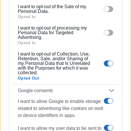
including but not limited to your visit or usage
Συνδρομητές στο e-paper
I want to opt-out of the Sale of my
behaviour. You may click to grant or deny consent to
Personal Data.
Google and its third-party tags to use your data for
Opted In
below specified purposes in below Google consent
I want to opt-out of processing my
section.
Personal Data for Targeted
Advertising.
Opted In
I want to opt-out of Collection, Use,
Retention, Sale, and/or Sharing of
my Personal Data that Is Unrelated
with the Purposes for which it was
collected.
Opted Out
Google consents
I want to allow Google to enable storage
related to advertising like cookies on web
or device identifiers in apps.
I want to allow my user data to be sent to