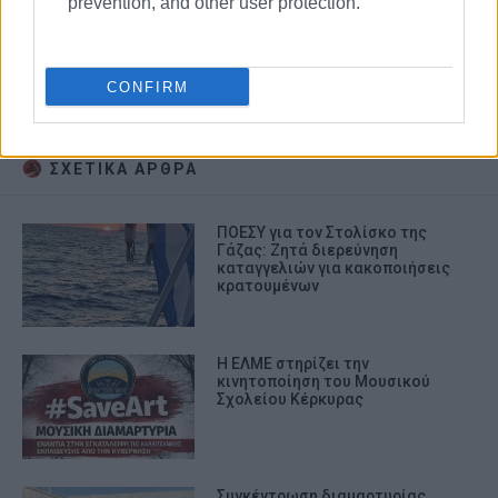
prevention, and other user protection.
CONFIRM
ΔΙΑΜΑΡΤΥΡΙΑ
ΣΧΕΤΙΚA AΡΘΡΑ
ΠΟΕΣΥ για τον Στολίσκο της
Γάζας: Ζητά διερεύνηση
καταγγελιών για κακοποιήσεις
κρατουμένων
Η ΕΛΜΕ στηρίζει την
κινητοποίηση του Μουσικού
Σχολείου Κέρκυρας
Συγκέντρωση διαμαρτυρίας