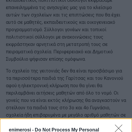
εκπαιδευτικοί, πολιτιστικοί σύλλογοι εκφράσαμε
επανειλημμένα τις ανησυχίες μας για το κλείσιμο
αυτών των σχολείων και τις επιπτώσεις που θα έχει
αυτό σε μαθητές, εκπαιδευτικούς και οικογενειακό
προγραμματισμό. Σύλλογοι γονέων και τοπικοί
πολιτιστικοί σύλλογοι με ανακοινώσεις τους
εκφράστηκαν αρνητικά στη μετατροπή τους σε
πειραματικά σχολεία. Περιφερειακό και Δημοτικό
Συμβούλιο ψήφισαν επίσης ομόφωνα.
Το σχολείο της γειτονιάς δεν θα είναι προσβάσιμο για
τα περισσότερα παιδιά της Γαρίτσας και του Κανονιού
αφού η ηλεκτρονική κλήρωση που θα γίνει θα
περιλαμβάνει αιτήσεις μαθητών από όλο το νομό. Οι
γονείς που να είναι εκτός κλήρωσης θα αναγκαστούν να
στείλουν τα παιδιά τους στο 3ο και 4ο Γυμνάσιο,
σχολεία ήδη επιβαρυμένα με μεγάλο αριθμό μαθητών σε
μικρές αίθουσες και ακατάλληλα κτήρια.
enimerosi -
Do Not Process My Personal