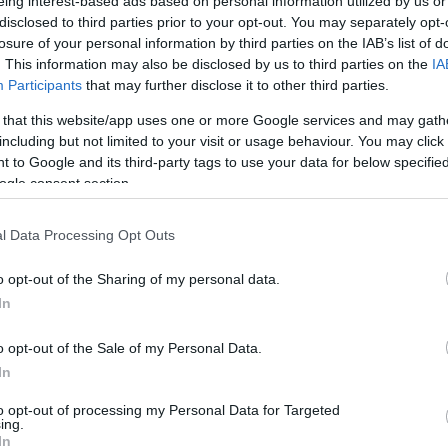
eing interest-based ads based on personal information utilized by us or
αιρίας Κέρκυρας και του Εργαστηρίου Ελληνικής
disclosed to third parties prior to your opt-out. You may separately opt-
losure of your personal information by third parties on the IAB’s list of
Μ.Σ.) του Ιονίου Πανεπιστημίου,
. This information may also be disclosed by us to third parties on the
IA
γείου Πολιτισμού.
Participants
that may further disclose it to other third parties.
ταν η διερεύνηση των μουσικών δρώμενων που
 that this website/app uses one or more Google services and may gath
έσα από τη σχετική δραστηριότητα των μπαντών
including but not limited to your visit or usage behaviour. You may click 
είο αυτής της περιόδου. Μέσα όμως από αυτό,
 to Google and its third-party tags to use your data for below specifi
ogle consent section.
ντα στοιχεία για τον ευρύτερο ρόλο των μπαντών
την τοπική ιστορία γενικότερα. Ως εκ τούτου,
λαξη όσο και η ανάδειξη της παράδοσης αυτής ως
l Data Processing Opt Outs
υ τόπου. Βασικό στοιχείο για την υλοποίηση του
o opt-out of the Sharing of my personal data.
ημαντικού αριθμού προφορικών μαρτυριών από
In
ιλαρμονικών του νησιού, οι οποίες συγκεντρωμένες
ο ψηφιακό αποθετήριο για το θέμα,
o opt-out of the Sale of my Personal Data.
ροφορικών Μαρτυριών της Αναγνωστικής Εταιρίας.
In
 τον πρόλογο του διευθυντή της Αναγνωστικής
to opt-out of processing my Personal Data for Targeted
ing.
επιστημονικός υπεύθυνος του προγράμματος, Κώστας
In