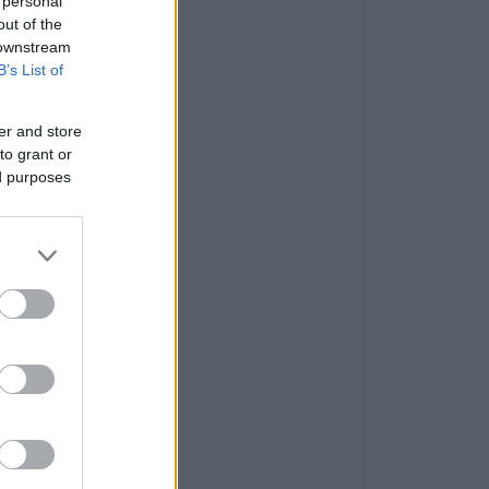
 personal
out of the
 downstream
B’s List of
er and store
to grant or
ed purposes