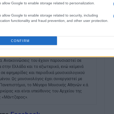
o allow Google to enable storage related to personalization.
από τα οποία εύλογα αντλήθηκε το συμπέρασμα ότι
στικά αποτελεί ένα είδος ζωντανής μουσικής
o allow Google to enable storage related to security, including
cation functionality and fraud prevention, and other user protection.
ΝΗΣ
CONFIRM
α το 1988. Είναι υποψήφιος διδάκτορας του
ουδών του Ιονίου Πανεπιστημίου, στην
α. Ανακοινώσεις του έχουν παρουσιαστεί σε
 στην Ελλάδα και το εξωτερικό, ενώ κείμενά
 σε εφημερίδες και περιοδικά μουσικολογικού
μένου. Ως μουσικολόγος έχει συνεργαστεί με
 Πανεπιστήμιο, το Μέγαρο Μουσικής Αθηνών κ.ά.
ρκύρας και είναι υπεύθυνος του Αρχείου της
ς «Μάντζαρος».