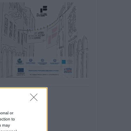
sonal or
ection to
ou may