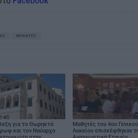
 στο
Facebook
ΡΑΣ
ΜΠΑΝΤΕΣ
λεξη για το Θωρηκτό
Μαθητές του 4ου Γενικο
ρωφ και τον Ναύαρχο
Λυκείου επισκέφθηκαν τ
ντουριώτη στην
Αναγνωστική Εταιρία