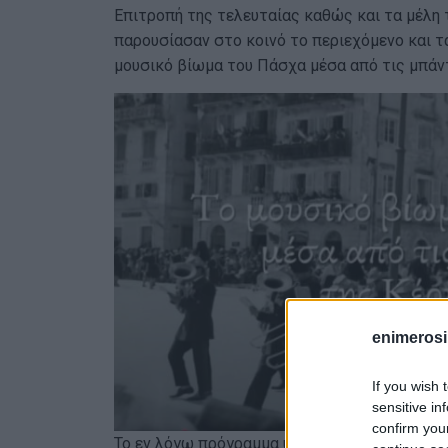
Επιτροπή της τελευταίας καθώς και τα μέλη 
παρουσίασαν στο κοινό το περιεχόμενο και τ
μουσικό βίωμα του Πάσχα μέσα από τις μπάν
enimerosi
If you wish 
sensitive in
confirm you
Το εν λόγω πρόγραμμα υλοποιήθηκε από το Φ