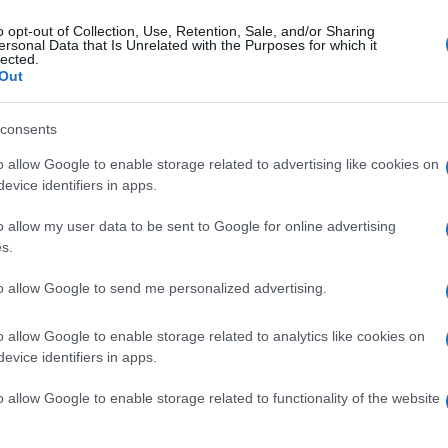
Πανεπιστημίου) ο οποίος τμηματικά παρουσίασε σε
 τη μεθοδολογία που ακολουθήθηκε γι’ αυτό, καθώς
o opt-out of Collection, Use, Retention, Sale, and/or Sharing
ersonal Data that Is Unrelated with the Purposes for which it
κότερα.
lected.
Out
η της επιστημονικής ομάδας εργασίας του
ικός, μεταδιδακτορικός ερευνητής του Ιονίου
consents
έα των προφορικών μαρτυριών, αλλά και σε
o allow Google to enable storage related to advertising like cookies on
ηροφοριών που αντλήθηκαν από το υλικό του
evice identifiers in apps.
o allow my user data to be sent to Google for online advertising
, μεταπτυχιακή φοιτήτρια του Ιονίου
s.
τομέρειες του προγράμματος και στα σχετικά
ου.
to allow Google to send me personalized advertising.
 διδάκτωρ του Ιονίου Πανεπιστημίου) εστίασε στα
o allow Google to enable storage related to analytics like cookies on
ι ευρήματα του προγράμματος, μέσα από τα οποία
evice identifiers in apps.
ς στο τοπικό πολιτιστικό και κοινωνικό γίγνεσθαι.
o allow Google to enable storage related to functionality of the website
σματα από τις συνεντεύξεις που πάρθηκαν στο
ιας 33 και πλέον ωρών, από συνολικά 22