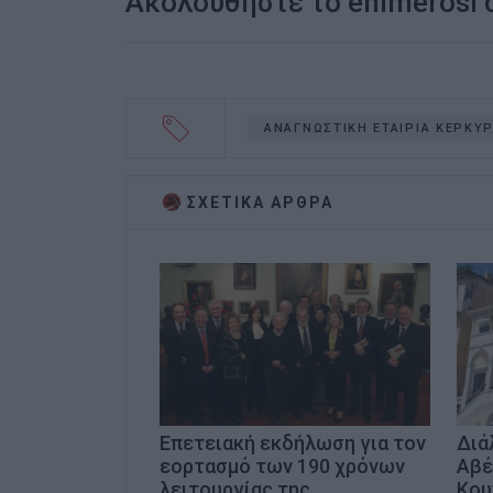
Ακολουθήστε το enimerosi
ΑΝΑΓΝΩΣΤΙΚΗ ΕΤΑΙΡΙΑ ΚΕΡΚΥ
ΣΧΕΤΙΚA AΡΘΡΑ
Επετειακή εκδήλωση για τον
Διά
εορτασμό των 190 χρόνων
Αβέ
λειτουργίας της
Κου