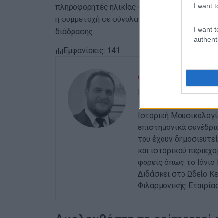
I want t
πληροφορητές ηλικίας από 52 έως 99 ετών), 
η συμμετοχή σε σύνολα όπως η μπάντα, ουσια
I want t
διάδρασης.
authenti
Εμφανίσεις: 141
ΓΕΡΑΣΙΜΟΣ ΜΑΡΤΙ
Γεννήθηκε στην Κέρκυρ
Τμήματος Μουσικών Σπ
Ιστορική Μουσικολογί
επιστημονικά συνέδρια
του έχουν δημοσιευτεί
και ιστορικού περιεχο
φορείς όπως το Ιόνιο
Διδάσκει στο Ωδείο Κε
Φιλαρμονικής Εταιρία