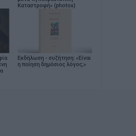
Καταστροφή» (photos)
φία
Εκδήλωση - συζήτηση: «Είναι
ένη
η ποίηση δημόσιος λόγος;»
ία