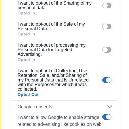
I want to opt-out of the Sharing of my
τιμητική και ιδιαίτερα συγκινητική.
Please note that this website/app uses one or more
personal data.
Google services and may gather and store information
Opted In
Στο τέλος της εκδήλωσης, τιμής ένεκεν, ο κ. Μακρής
including but not limited to your visit or usage
I want to opt-out of the Sale of my
προσέφερε στην κ. Μπούκη το έμβλημα και το Λεύκωμα
behaviour. You may click to grant or deny consent to
Personal Data.
της Αναγνωστικής Εταιρίας καθώς και άλλες εκδόσεις
Google and its third-party tags to use your data for
Opted In
της.
below specified purposes in below Google consent
I want to opt-out of processing my
section.
Personal Data for Targeted
Η κα Μπούκη ανταπέδωσε, προσφέροντας τις ειδικά
Advertising.
σχεδιασμένες επετειακές εκδόσεις της Πειραιώς:
Opted In
«Ύμνος εις την Ελευθερίαν» του Διονύσιου Σολωμού,
I want to opt-out of Collection, Use,
που κοσμείται από τις ξυλογραφίες ηρώων του '21 του
Retention, Sale, and/or Sharing of
Γιάννη Ψυχοπαίδη, «Χαίρε ω Χαίρε Ελευθεριά, ο Αγώνας
my Personal Data that Is Unrelated
with the Purposes for which it was
του 1821 στην Ελληνική και ξένη ποίηση» που εξέδωσε
collected.
με το Ίδρυμα Τάκης Σινόπουλος, καθώς και το
Opted Out
αναμνηστικό μετάλλιο με σημαίες και σύμβολα της
Google consents
Φιλικής Εταιρίας, που δημιούργησε η Τράπεζα σε
συνεργασία με το Εθνικό Ιστορικό Μουσείο, υπό την
I want to allow Google to enable storage
καλλιτεχνική επιμέλεια της εικαστικού κας Έλενας
related to advertising like cookies on web