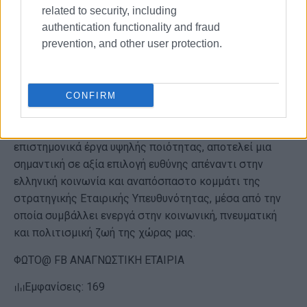
related to security, including
αγγλικών από τον Andrew Watson. Τη γραφιστική
authentication functionality and fraud
επιμέλεια είχε η Εύη Καλογεροπούλου, ενώ τον γενικό
prevention, and other user protection.
συντονισμό της έκδοσης είχαν η Ελένη Γούστη-
Σταμπόγλη και ο Δημήτρης Ζυμάρης.
Η διαχρονική υποστήριξη της Πειραιώς σε Φορείς και
CONFIRM
προσωπικότητες από τον χώρο της Επιστήμης και του
Πολιτισμού, σε ερευνητικά προγράμματα και
επιστημονικά έργα υψηλής ποιότητας, αποτελεί μια
σημαντική σε αξία επιλογή ευθύνης απέναντι στην
ελληνική κοινωνία και αναπόσπαστο κομμάτι της
στρατηγικής Εταιρικής Υπευθυνότητας, μέσα από την
οποία συμβάλλει ενεργά στην κοινωνική, πνευματική
και πολιτισμική ζωή της χώρας μας.
ΦΩΤΟ@ FB ΑΝΑΓΝΩΣΤΙΚΗ ΕΤΑΙΡΙΑ
Εμφανίσεις: 169