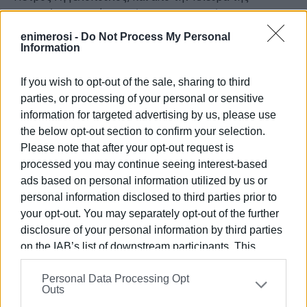
Πειραιώς η Γενική Διευθύντρια του Δικτύου της
Πειραιώς Βόρειας Ελλάδας κα Μαρία Μαυροματάκη, o
enimerosi -
Do Not Process My Personal
Περιφερειακός Διευθυντής του Δικτύου Δυτικής
Information
Ελλάδας κ. Άγγελος Κάνιστρας, ο Διευθυντής
Θεσπρωτίας κ. Στυλιανός Οικονόμου, οι Διευθυντές της
If you wish to opt-out of the sale, sharing to third
parties, or processing of your personal or sensitive
Κέρκυρας κ.κ. Στέφανος Τσιλιμπάρης και Φίλιππος
information for targeted advertising by us, please use
Τρούσας, άλλα στελέχη της Τράπεζας, και πολλοί άλλοι.
the below opt-out section to confirm your selection.
Please note that after your opt-out request is
processed you may continue seeing interest-based
ads based on personal information utilized by us or
personal information disclosed to third parties prior to
your opt-out. You may separately opt-out of the further
disclosure of your personal information by third parties
on the IAB’s list of downstream participants. This
information may also be disclosed by us to third parties
Personal Data Processing Opt
on the
IAB’s List of Downstream Participants
that may
Η παρουσία δεκάδων συμπολιτών, απογόνων των
Outs
further disclose it to other third parties.
Προσφύγων τρίτης και τέταρτης γενιάς, υπήρξε