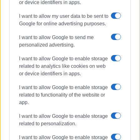
Βότση.
or device identifiers in apps.
(Πληροφορίες για τη διάθεση του βιβλίου, στο
I want to allow my user data to be sent to
2661039528 ή στο
anagnostikicorfu@gmail.com
)
Google for online advertising purposes.
Η έκδοση (διαστάσεις 24 x 22,5 εκ. / σ.180), που
I want to allow Google to send me
εμπλουτίζεται με ευρύτατη αρχειακή και εικαστική
personalized advertising.
τεκμηρίωση, μελετά την εγκατάσταση των προσφύγων
της Μικράς Ασίας, του Πόντου και της Ανατολικής
I want to allow Google to enable storage
Θράκης στην Κέρκυρα, καθώς και την πρόσληψή της
related to analytics like cookies on web
από τους ίδιους τους πρόσφυγες και τους απογόνους
or device identifiers in apps.
τους. Οι δεκάδες μαρτυρίες αποκαλύπτουν άγνωστες
I want to allow Google to enable storage
πτυχές των γεγονότων και παράλληλα ιχνηλατούν το
related to functionality of the website or
ιστορικό τραύμα ως τις μέρες μας.
app.
Τα κείμενα συνέγραψαν οι: Στάθης Πουλιάσης, Σπύρος
Γαούτσης, Μάγια Χαραλαμποπούλου και Γεωργία
I want to allow Google to enable storage
related to personalization.
Λαζαρίδου. Την αγγλική μετάφραση του έργου ανέλαβε η
Κέλλυ Καζαντινού. Η επιμέλεια των ελληνικών
I want to allow Google to enable storage
κειμένων έγινε από τη Δέσποινα Ζηλφίδου και των