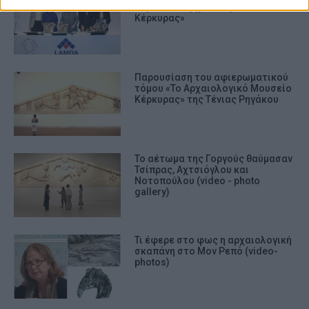
τόμου «Το Αρχαιολογικό Μουσείο
Κέρκυρας»
Παρουσίαση του αφιερωματικού
τόμου «Το Αρχαιολογικό Μουσείο
Κέρκυρας» της Τένιας Ρηγάκου
Το αέτωμα της Γοργούς θαύμασαν
Τσίπρας, Αχτσιόγλου και
Νοτοπούλου (video - photo
gallery)
Τι έφερε στο φως η αρχαιολογική
σκαπάνη στο Μον Ρεπό (video-
photos)