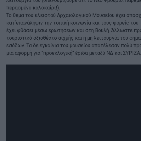
λειτουργία του (υπενθυμίζουμε ότι το Νέο Φρούριο, παρέμ
περασμένο καλοκαίρι!).
Το θέμα του κλειστού Αρχαιολογικού Μουσείου έχει απασ
κατ΄επανάληψιν την τοπική κοινωνία και τους φορείς του 
έχει φθάσει μέσω ερώτησεων και στη Βουλή. Άλλωστε πρό
τουριστικό αξιοθέατο αιχμής και η μη λειτουργία του σημ
εσόδων. Τα δε εγκαίνια του μουσείου αποτέλεσαν πολύ π
μια αφορμή για "προεκλογική" έριδα μεταξύ ΝΔ και ΣΥΡΙΖ