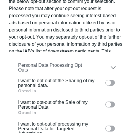
the below opt-out section to confirm your selection.
Please note that after your opt-out request is
processed you may continue seeing interest-based
ads based on personal information utilized by us or
personal information disclosed to third parties prior to
your opt-out. You may separately opt-out of the further
disclosure of your personal information by third parties
on the IAB’s list of downstream participants. This
information may also be disclosed by us to third parties
Personal Data Processing Opt
on the
IAB’s List of Downstream Participants
that may
Outs
further disclose it to other third parties.
I want to opt-out of the Sharing of my
Please note that this website/app uses one or more
personal data.
Google services and may gather and store information
Opted In
including but not limited to your visit or usage
I want to opt-out of the Sale of my
behaviour. You may click to grant or deny consent to
Personal Data.
Google and its third-party tags to use your data for
Opted In
below specified purposes in below Google consent
I want to opt-out of processing my
section.
Personal Data for Targeted