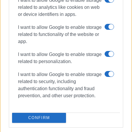
I want to allow Google to enable storage
related to analytics like cookies on web
or device identifiers in apps.
I want to allow Google to enable storage
related to functionality of the website or
app.
I want to allow Google to enable storage
related to personalization.
I want to allow Google to enable storage
Αρχαιολογικό Μουσείο Κέρκυρας
related to security, including
υφυπουργός Πολιτισμού
authentication functionality and fraud
Κώστας Στρατής
prevention, and other user protection.
ΣΧΕΤΙΚA AΡΘΡΑ
CONFIRM
Παρουσίαση του αφιερωματικού