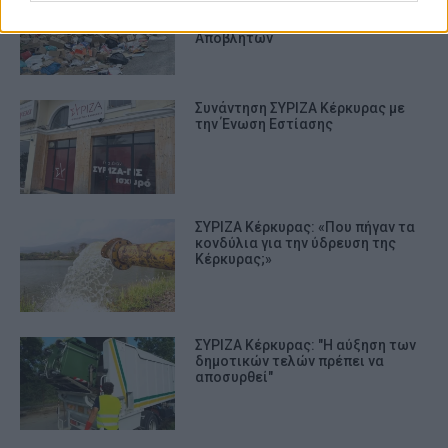
Ανακύκλωση και η Μονάδα
Επεξεργασίας Στερεών
Αποβλήτων
Συνάντηση ΣΥΡΙΖΑ Κέρκυρας με
την Ένωση Εστίασης
ΣΥΡΙΖΑ Κέρκυρας: «Που πήγαν τα
κονδύλια για την ύδρευση της
Κέρκυρας;»
ΣΥΡΙΖΑ Κέρκυρας: "Η αύξηση των
δημοτικών τελών πρέπει να
αποσυρθεί"