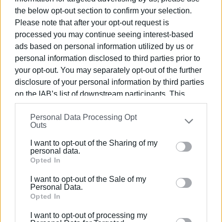
συμπολίτες της ΝΟΔΕ Κέρκυρας της ΝΔ ότι τους
the below opt-out section to confirm your selection.
περιμένουν πολλά ακόμη πικρά ποτήρια»
.
Please note that after your opt-out request is
processed you may continue seeing interest-based
Εμφανίσεις: 77
ads based on personal information utilized by us or
personal information disclosed to third parties prior to
Ακολουθήστε το enimerosi στο
Facebook
your opt-out. You may separately opt-out of the further
disclosure of your personal information by third parties
on the IAB’s list of downstream participants. This
Συνδρομητές στο e-paper
information may also be disclosed by us to third parties
Personal Data Processing Opt
on the
IAB’s List of Downstream Participants
that may
Outs
further disclose it to other third parties.
I want to opt-out of the Sharing of my
Please note that this website/app uses one or more
personal data.
Google services and may gather and store information
Opted In
including but not limited to your visit or usage
I want to opt-out of the Sale of my
behaviour. You may click to grant or deny consent to
Personal Data.
Google and its third-party tags to use your data for
Opted In
below specified purposes in below Google consent
I want to opt-out of processing my
section.