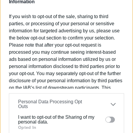
Information
ακολουθήσουν, η Χορωδία του Λυκείου Ελληνίδων (δ/
νση: Περικλής Παπαδόπουλος), η Χορωδία Covertura (δ/
If you wish to opt-out of the sale, sharing to third
νση: Δώρα Κολίτση - Βελουδάκη), η Χορωδία του
parties, or processing of your personal or sensitive
Εξωραϊστικού Πολιτιστικού Συλλόγου Χλομού “Θωμάς
information for targeted advertising by us, please use
Παλαιολόγος” (δ/νση: Μαριλένα Ελούλ), η Χορωδία
the below opt-out section to confirm your selection.
Ευρωπούλων “Ι. Καποδίστριας” (δ/νση: Έλλη Καρύδη), το
Please note that after your opt-out request is
Εκκλησιαστικό Τμήμα της Ανδρικής Χορωδίας
processed you may continue seeing interest-based
Κέρκυρας (δ/νση: Δήμητρα Καλογεροπούλου), η
ads based on personal information utilized by us or
personal information disclosed to third parties prior to
Εκκλησιαστική Χορωδία “Μελόδησος” από την Βάρνα
your opt-out. You may separately opt-out of the further
της Βουλγαρίας (δ/νση: Μαρτίν Δημητρόφ) και η
disclosure of your personal information by third parties
Δημοτική Χορωδία Κέρκυρας “San Giacomo” (δ/νση:
on the IAB’s list of downstream participants. This
Άντονι Ιβάνοφ). Τελευταίο εμφανίστηκε το κορυφαίο
information may also be disclosed by us to third parties
σχήμα του Φεστιβάλ, που δεν ήταν άλλο από το
Personal Data Processing Opt
on the
IAB’s List of Downstream Participants
that may
Φωνητικό Σύνολο του Τμήματος Μουσικών Σπουδών
Outs
further disclose it to other third parties.
του Ιονίου Πανεπιστημίου, το οποίο ερμήνευσε (a
I want to opt-out of the Sharing of my
capella) με εξαιρετικό τρόπο τα
Cantate Domino
του
Please note that this website/app uses one or more
personal data.
Claudio Monteverdi,
Gloria
(από τη
Missa Brevis
) του Knut
Google services and may gather and store information
Opted In