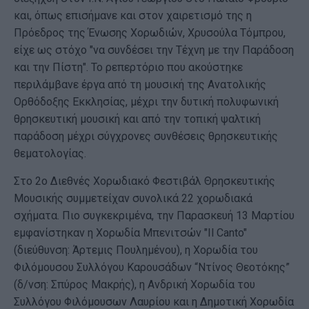
και, όπως επισήμανε και στον χαιρετισμό της η
Πρόεδρος της Ένωσης Χορωδιών, Χρυσούλα Τόμπρου,
είχε ως στόχο "να συνδέσει την Τέχνη με την Παράδοση
και την Πίστη". Το ρεπερτόριο που ακούστηκε
περιλάμβανε έργα από τη μουσική της Ανατολικής
Ορθόδοξης Εκκλησίας, μέχρι την δυτική πολυφωνική
θρησκευτική μουσική και από την τοπική ψαλτική
παράδοση μέχρι σύγχρονες συνθέσεις θρησκευτικής
θεματολογίας.
Στο 2ο Διεθνές Χορωδιακό Φεστιβάλ Θρησκευτικής
Μουσικής συμμετείχαν συνολικά 22 χορωδιακά
σχήματα. Πιο συγκεκριμένα, την Παρασκευή 13 Μαρτίου
εμφανίστηκαν η Χορωδία Μπενιτσών "Il Canto"
(διεύθυνση: Άρτεμις Πουλημένου), η Χορωδία του
Φιλόμουσου Συλλόγου Καρουσάδων “Ντίνος Θεοτόκης”
(δ/νση: Σπύρος Μακρής), η Ανδρική Χορωδία του
Συλλόγου Φιλόμουσων Λαυρίου και η Δημοτική Χορωδία