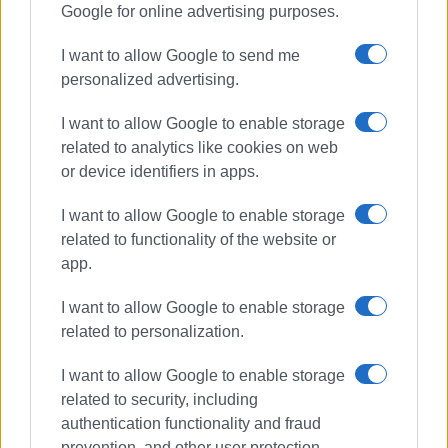
Google for online advertising purposes.
Το Φεστιβάλ ολοκληρώθηκε με την επίδοση των
I want to allow Google to send me
καθιερωμένων αναμνηστικών σε όλα τα συμμετέχοντα
personalized advertising.
σωματεία, ενώ αξίζει να σημειωθεί ότι οι
προερχόμενες από άλλα μέρη χορωδίες, ξεναγήθηκαν
I want to allow Google to enable storage
στην πόλη της Κέρκυρας και σε σημαντικά τοπόσημά
related to analytics like cookies on web
της.
or device identifiers in apps.
I want to allow Google to enable storage
related to functionality of the website or
Εμφανίσεις: 688
app.
I want to allow Google to enable storage
related to personalization.
I want to allow Google to enable storage
related to security, including
authentication functionality and fraud
prevention, and other user protection.