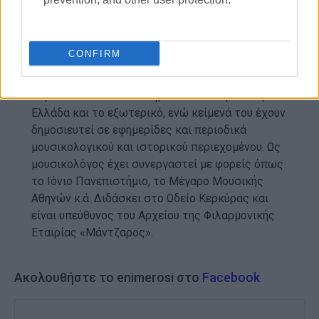
ΓΕΡΑΣΙΜΟΣ ΜΑΡΤΙΝΗΣ
Γεννήθηκε στην Κέρκυρα το 1988. Είναι
υποψήφιος διδάκτορας του Τμήματος Μουσικών
CONFIRM
Σπουδών του Ιονίου Πανεπιστημίου, στην
Ιστορική Μουσικολογία. Ανακοινώσεις του έχουν
παρουσιαστεί σε επιστημονικά συνέδρια στην
Ελλάδα και το εξωτερικό, ενώ κείμενά του έχουν
δημοσιευτεί σε εφημερίδες και περιοδικά
μουσικολογικού και ιστορικού περιεχομένου. Ως
μουσικολόγος έχει συνεργαστεί με φορείς όπως
το Ιόνιο Πανεπιστήμιο, το Μέγαρο Μουσικής
Αθηνών κ.ά. Διδάσκει στο Ωδείο Κερκύρας και
είναι υπεύθυνος του Αρχείου της Φιλαρμονικής
Εταιρίας «Μάντζαρος».
Ακολουθήστε το enimerosi στο
Facebook