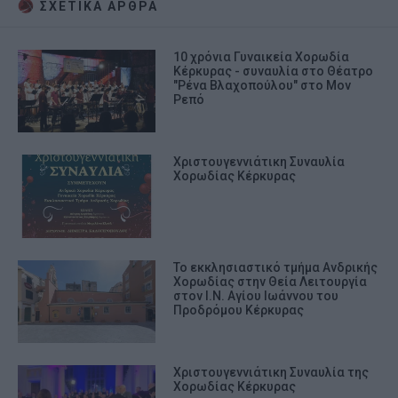
ΣΧΕΤΙΚA AΡΘΡΑ
10 χρόνια Γυναικεία Χορωδία
Κέρκυρας - συναυλία στο Θέατρο
"Ρένα Βλαχοπούλου" στο Μον
Ρεπό
Χριστουγεννιάτικη Συναυλία
Χορωδίας Κέρκυρας
Το εκκλησιαστικό τμήμα Ανδρικής
Χορωδίας στην Θεία Λειτουργία
στον Ι.Ν. Αγίου Ιωάννου του
Προδρόμου Κέρκυρας
Χριστουγεννιάτικη Συναυλία της
Χορωδίας Κέρκυρας