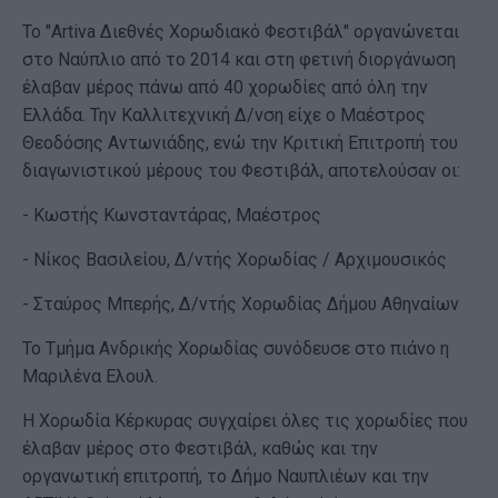
Το "Artiva Διεθνές Χορωδιακό Φεστιβάλ" οργανώνεται
στο Ναύπλιο από το 2014 και στη φετινή διοργάνωση
έλαβαν μέρος πάνω από 40 χορωδίες από όλη την
Ελλάδα. Την Καλλιτεχνική Δ/νση είχε ο Μαέστρος
Θεοδόσης Αντωνιάδης, ενώ την Κριτική Επιτροπή του
διαγωνιστικού μέρους του Φεστιβάλ, αποτελούσαν οι:
- Κωστής Κωνσταντάρας, Μαέστρος
- Νίκος Βασιλείου, Δ/ντής Χορωδίας / Αρχιμουσικός
- Σταύρος Μπερής, Δ/ντής Χορωδίας Δήμου Αθηναίων
Το Τμήμα Ανδρικής Χορωδίας συνόδευσε στο πιάνο η
Μαριλένα Ελουλ.
Η Χορωδία Κέρκυρας συγχαίρει όλες τις χορωδίες που
έλαβαν μέρος στο Φεστιβάλ, καθώς και την
οργανωτική επιτροπή, το Δήμο Ναυπλιέων και την