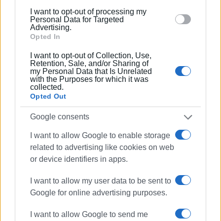
below specified purposes in below Google consent
I want to opt-out of processing my
section.
Personal Data for Targeted
Advertising.
Opted In
ΕΛΕΝΗ ΚΟΡΩΝΑΚΗ
I want to opt-out of Collection, Use,
Εργάζεται στις Εκδόσεις Ενημέρωση από το
Retention, Sale, and/or Sharing of
1990 σε θέσεις υψηλής ευθύνης. Ειδικεύεται στις
my Personal Data that Is Unrelated
with the Purposes for which it was
δημόσιες σχέσεις, το ελεύθερο και το
collected.
καλλιτεχνικό ρεπορτάζ.
Opted Out
Google consents
Ακολουθήστε το enimerosi στο
Facebook
I want to allow Google to enable storage
related to advertising like cookies on web
or device identifiers in apps.
Συνδρομητές στο e-paper
I want to allow my user data to be sent to
Google for online advertising purposes.
I want to allow Google to send me