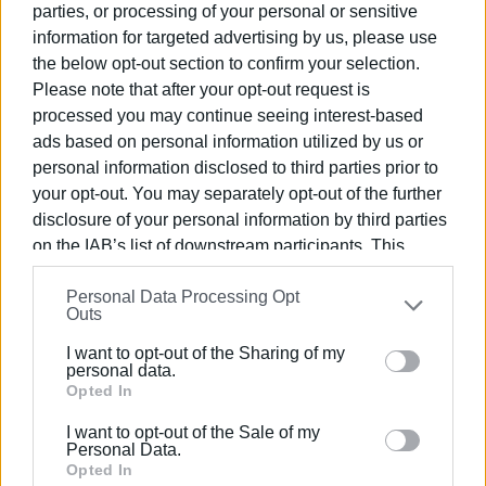
parties, or processing of your personal or sensitive
information for targeted advertising by us, please use
the below opt-out section to confirm your selection.
Please note that after your opt-out request is
processed you may continue seeing interest-based
ads based on personal information utilized by us or
personal information disclosed to third parties prior to
your opt-out. You may separately opt-out of the further
disclosure of your personal information by third parties
on the IAB’s list of downstream participants. This
information may also be disclosed by us to third parties
Personal Data Processing Opt
on the
IAB’s List of Downstream Participants
that may
Outs
further disclose it to other third parties.
Εμφανίσεις: 154
I want to opt-out of the Sharing of my
Please note that this website/app uses one or more
personal data.
Google services and may gather and store information
Opted In
including but not limited to your visit or usage
I want to opt-out of the Sale of my
behaviour. You may click to grant or deny consent to
Personal Data.
Google and its third-party tags to use your data for
Opted In