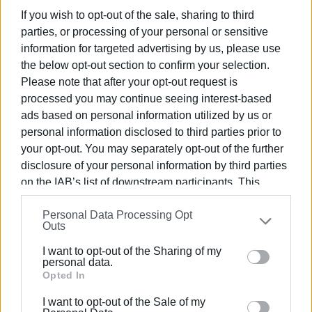
συνοδεύει ορχηστρικό σχήμα.
If you wish to opt-out of the sale, sharing to third
*
Πιανιστική συνοδεία: Μαριλένα Ελούλ
parties, or processing of your personal or sensitive
information for targeted advertising by us, please use
Καλλιτεχνική Διεύθυνση / Επιμέλεια: Δήμητρα
the below opt-out section to confirm your selection.
Καλογεροπούλου
Please note that after your opt-out request is
processed you may continue seeing interest-based
Η τοποθεσία και η ώρα διεξαγωγής της συναυλίας, θα
ads based on personal information utilized by us or
ανακοινωθούν.
personal information disclosed to third parties prior to
ΦΩΤΟ@ ΧΟΡΩΔΙΑ ΚΕΡΚΥΡΑΣ
your opt-out. You may separately opt-out of the further
disclosure of your personal information by third parties
Εμφανίσεις: 115
on the IAB’s list of downstream participants. This
information may also be disclosed by us to third parties
Ακολουθήστε το enimerosi στο
Facebook
Personal Data Processing Opt
on the
IAB’s List of Downstream Participants
that may
Outs
further disclose it to other third parties.
I want to opt-out of the Sharing of my
Συνδρομητές στο e-paper
Please note that this website/app uses one or more
personal data.
Google services and may gather and store information
Opted In
including but not limited to your visit or usage
I want to opt-out of the Sale of my
behaviour. You may click to grant or deny consent to