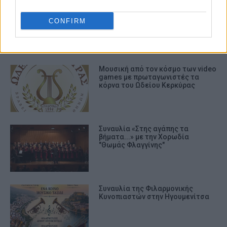
ΚΑΛΟΚΑΙΡΙ
CONFIRM
ΣΧΕΤΙΚA AΡΘΡΑ
Μουσική από τον κόσμο των video
games με πρωταγωνιστές τα
κόρνα του Ωδείου Κερκύρας
Συναυλία «Στης αγάπης τα
βήματα...» με την Χορωδία
"Θωμάς Φλαγγίνης"
Συναυλία της Φιλαρμονικής
Κυνοπιαστών στην Ηγουμενίτσα