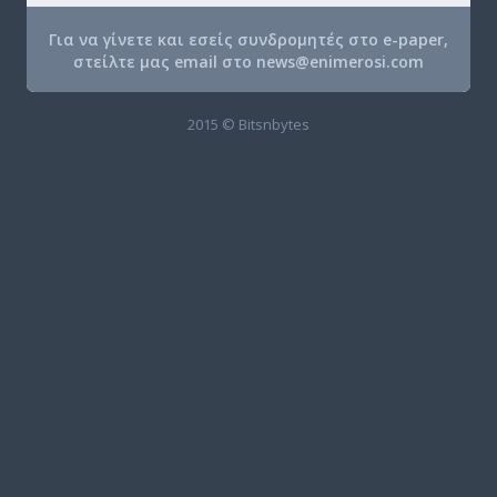
Για να γίνετε και εσείς συνδρομητές στο e-paper,
στείλτε μας email στο
news@enimerosi.com
2015 © Bitsnbytes