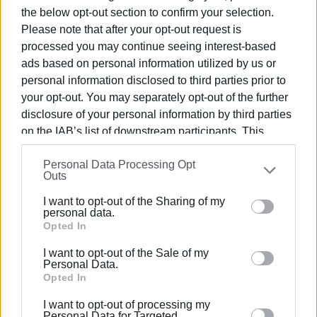
Εκεί ζουν
Κερκυραϊκοί Σπηλαιόγρυλοι
(Corfu
c
ave
the below opt-out section to confirm your selection.
cricket -
Dolichopodasteriotisi
), όχι νυχτερίδες»
.
Please note that after your opt-out request is
Περισσοτερές πληροφορίες από τις σπηλιές της
processed you may continue seeing interest-based
Κέρκυρας έχουν δημοσιευθεί στην ιστοσελίδα του
ads based on personal information utilized by us or
Speleo Corfu (
www.speleocorfu.com
).
personal information disclosed to third parties prior to
your opt-out. You may separately opt-out of the further
disclosure of your personal information by third parties
Διάφορα κομμάτια παλαιών κεραμικών
on the IAB’s list of downstream participants. This
information may also be disclosed by us to third parties
Ο
Ren
é
van
Vliet
θα ήθελε να ευχαριστήσει όλους όσοι
Personal Data Processing Opt
on the
IAB’s List of Downstream Participants
that may
Outs
τον βοήθησαν
.
Όπως λέει
«Η επισκεψή του σπηλαίου
further disclose it to other third parties.
αυτού έγινε με την ευγενική και σημαντικη βοήθεια του
I want to opt-out of the Sharing of my
Please note that this website/app uses one or more
personal data.
Νίκου Γισδάκη, της Αγγελικής Σγούρου, της Γιάννας
Google services and may gather and store information
Opted In
Μιχαλά, Michelle Anthis, CanyonZone, Rodcle και
including but not limited to your visit or usage
Aventure Verticale».
.
I want to opt-out of the Sale of my
behaviour. You may click to grant or deny consent to
Personal Data.
Google and its third-party tags to use your data for
Opted In
Εμφανίσεις: 215
below specified purposes in below Google consent
I want to opt-out of processing my
section.
Personal Data for Targeted