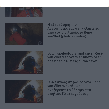
Η εξερεύνηση της
Ανθρωπόγραβας στην Κληματιά
από τον σπηλαιολόγο René
vanVliet (photos - video)
Dutch speleologist and caver René
van Vliet discovers an unexplored
chamber in Platesgourna cave!
Ο Ολλανδός σπηλαιολόγος René
van Vliet ανακάλυψε
ανεξερεύνητο θάλαμο στο
σπήλαιο Πλατεσγούρνας!