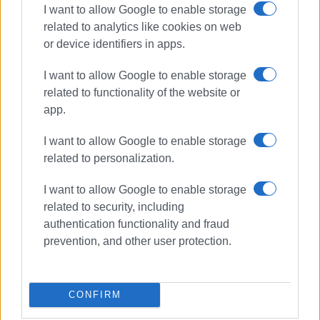
I want to allow Google to enable storage
related to analytics like cookies on web
or device identifiers in apps.
I want to allow Google to enable storage
related to functionality of the website or
app.
I want to allow Google to enable storage
related to personalization.
I want to allow Google to enable storage
Σπήλαια
σπηλαιολόγος
related to security, including
René van Vliet
authentication functionality and fraud
prevention, and other user protection.
ΣΧΕΤΙΚA AΡΘΡΑ
CONFIRM
Έχασε τη μάχη ο σπηλαιολόγος
Rene Van Vliet