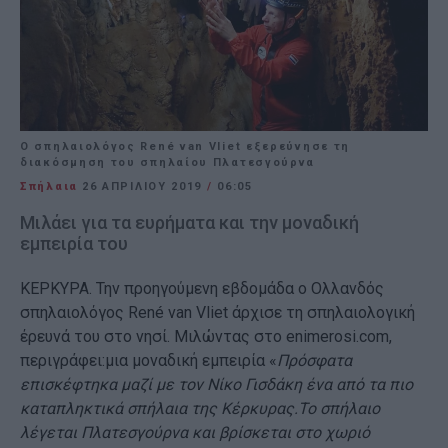
Ο σπηλαιολόγος René van Vliet εξερεύνησε τη
διακόσμηση του σπηλαίου Πλατεσγούρνα
Σπήλαια
26 ΑΠΡΙΛΊΟΥ 2019
/
06:05
Μιλάει για τα ευρήματα και την μοναδική
εμπειρία του
ΚΕΡΚΥΡΑ. Την προηγούμενη εβδομάδα ο Ολλανδός
σπηλαιολόγος René van Vliet άρχισε τη σπηλαιολογική
έρευνά του στο νησί. Μιλώντας στο enimerosi.com,
περιγράφει:μια μοναδική εμπειρία «
Πρόσφατα
επισκέφτηκα μαζί με τον Νίκο Γισδάκη ένα από τα πιο
καταπληκτικά σπήλαια της Κέρκυρας.Το σπήλαιο
λέγεται Πλατεσγούρνα και βρίσκεται στο χωριό