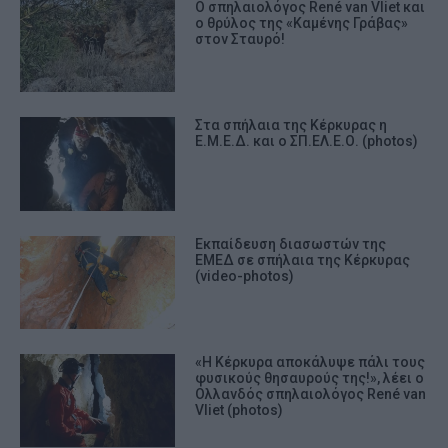
Ο σπηλαιολόγος René van Vliet και
ο θρύλος της «Καμένης Γράβας»
στον Σταυρό!
Στα σπήλαια της Κέρκυρας η
Ε.Μ.Ε.Δ. και ο ΣΠ.ΕΛ.Ε.Ο. (photos)
Εκπαίδευση διασωστών της
ΕΜΕΔ σε σπήλαια της Κέρκυρας
(video-photos)
«Η Κέρκυρα αποκάλυψε πάλι τους
φυσικούς θησαυρούς της!», λέει ο
Ολλανδός σπηλαιολόγος René van
Vliet (photos)